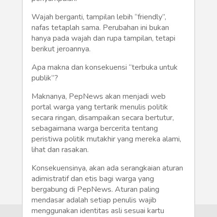
Humaniora
Wajah berganti, tampilan lebih “friendly”,
Sketsa
nafas tetaplah sama. Perubahan ini bukan
hanya pada wajah dan rupa tampilan, tetapi
Tekno
berikut jeroannya.
Apa makna dan konsekuensi “terbuka untuk
Gaya
publik”?
Wisata
Maknanya, PepNews akan menjadi web
portal warga yang tertarik menulis politik
Wanita
secara ringan, disampaikan secara bertutur,
sebagaimana warga bercerita tentang
peristiwa politik mutakhir yang mereka alami,
lihat dan rasakan.
Konsekuensinya, akan ada serangkaian aturan
adimistratif dan etis bagi warga yang
bergabung di PepNews. Aturan paling
mendasar adalah setiap penulis wajib
menggunakan identitas asli sesuai kartu