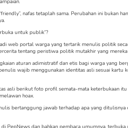
1-WA0008-1280x640
ampaian.
“friendly”, nafas tetaplah sama. Perubahan ini bukan h
ya.
t, 6 Juli 2018 | 08:21 WIB
0
823
rbuka untuk publik”?
 web portal warga yang tertarik menulis politik secar
cerita tentang peristiwa politik mutakhir yang mereka a
gkaian aturan adimistratif dan etis bagi warga yang b
penulis wajib menggunakan identitas asli sesuai kartu
 asli berikut foto profil semata-mata keterbukaan itu s
 melawan hoax.
 penulis bertanggung jawab terhadap apa yang ditulisny
ng di PepNews dan bahkan pembaca umumnya, terbuka