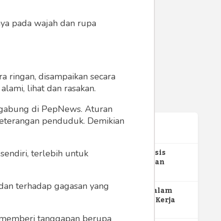
anya pada wajah dan rupa
a ringan, disampaikan secara
lami, lihat dan rasakan.
ergabung di PepNews. Aturan
 keterangan penduduk. Demikian
Terpopuler
1
Gerakan Sehat Berbasis
endiri, terlebih untuk
Pesantren: Pengabdian
Masyarakat Prodi Spesialis
350
Keperawatan Medikal Bedah
a dan terhadap gagasan yang
UNIMUS di Pondok Pesantren
2
MBG dan Perannya dalam
Putra UNIMUS Semarang
Perluasan Lapangan Kerja
274
 memberi tanggapan berupa