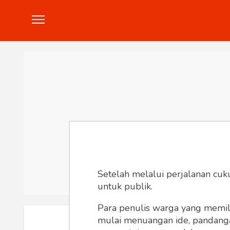
Politik
Konstitusi
Hankam
In
Setelah melalui perjalanan cuk
untuk publik.
Para penulis warga yang memili
mulai menuangan ide, pandangan,