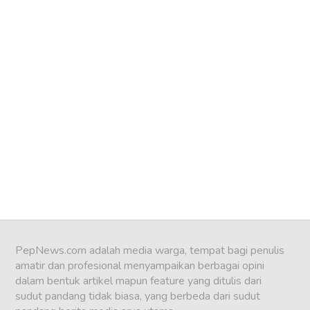
PepNews.com adalah media warga, tempat bagi penulis
amatir dan profesional menyampaikan berbagai opini
dalam bentuk artikel mapun feature yang ditulis dari
sudut pandang tidak biasa, yang berbeda dari sudut