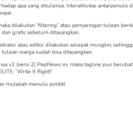
dap apa yang ditulisnya. Interaktivitas antarpenulis
wajar.
 maka dilakukan “filtering” atau penyaringan tulisan ber
o dan grafis sebelum ditayangkan.
strator atau editor dilakukan secepat mungkin, sehin
tulisan warga sudah bisa ditayangkan.
a v2 (versi 2) PepNews ini, maka tagline pun berubah
ITE: “Write It Right!”
 mulailah menulis politik!