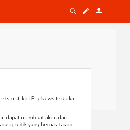
Tekno
Gaya
Wisata
Wanita
 ekslusif, kini PepNews terbuka
 Air, dapat membuat akun dan
asi politik yang bernas, tajam,