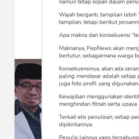
IMG-2018051
namun tetap sopan dalam peny
Wajah berganti, tampilan lebih 
tampilan, tetapi berikut jeroann
Zico Alviandri
Juma
Apa makna dan konsekuensi “te
Maknanya, PepNews akan menjadi
bertutur, sebagaimana warga ber
Konsekuensinya, akan ada seran
paling mendasar adalah setiap 
juga foto profil yang digunakan.
Kewajiban menggunakan identitas
menghindari fitnah serta upaya
Terkait etis penulisan, setiap
dipikirkannya.
Penulis lainnya yang tergabu