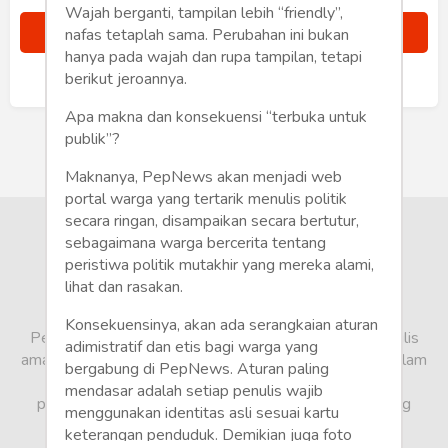
Humaniora
Wajah berganti, tampilan lebih “friendly”,
nafas tetaplah sama. Perubahan ini bukan
Sketsa
hanya pada wajah dan rupa tampilan, tetapi
berikut jeroannya.
Sudah punya akun?
Masuk
Tekno
Apa makna dan konsekuensi “terbuka untuk
publik”?
Gaya
Maknanya, PepNews akan menjadi web
Wisata
portal warga yang tertarik menulis politik
secara ringan, disampaikan secara bertutur,
Wanita
sebagaimana warga bercerita tentang
peristiwa politik mutakhir yang mereka alami,
lihat dan rasakan.
Konsekuensinya, akan ada serangkaian aturan
PepNews.com adalah media warga, tempat bagi penulis
adimistratif dan etis bagi warga yang
amatir dan profesional menyampaikan berbagai opini dalam
bergabung di PepNews. Aturan paling
bentuk artikel mapun feature yang ditulis dari sudut
mendasar adalah setiap penulis wajib
pandang tidak biasa, yang berbeda dari sudut pandang
menggunakan identitas asli sesuai kartu
berita media arus utama.
keterangan penduduk. Demikian juga foto