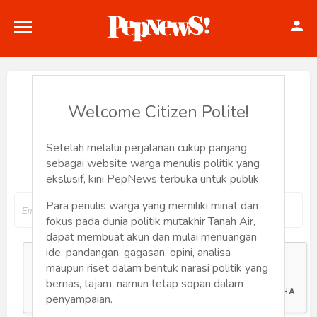
Reset Password
Welcome Citizen Polite!
Setelah melalui perjalanan cukup panjang
Input your email address to reset your
Politik
sebagai website warga menulis politik yang
password
ekslusif, kini PepNews terbuka untuk publik.
Konstitusi
Para penulis warga yang memiliki minat dan
Hankam
fokus pada dunia politik mutakhir Tanah Air,
dapat membuat akun dan mulai menuangan
Internasional
ide, pandangan, gagasan, opini, analisa
maupun riset dalam bentuk narasi politik yang
bernas, tajam, namun tetap sopan dalam
Bisnis
penyampaian.