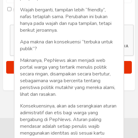
Humaniora
Wajah berganti, tampilan lebih “friendly”,
Saya setuju dengan
term dan kondisi
Sketsa
nafas tetaplah sama. Perubahan ini bukan
hanya pada wajah dan rupa tampilan, tetapi
Tekno
berikut jeroannya.
Apa makna dan konsekuensi “terbuka untuk
Gaya
publik”?
Wisata
Maknanya, PepNews akan menjadi web
portal warga yang tertarik menulis politik
Wanita
secara ringan, disampaikan secara bertutur,
sebagaimana warga bercerita tentang
Sudah punya akun?
Masuk
peristiwa politik mutakhir yang mereka alami,
lihat dan rasakan.
Konsekuensinya, akan ada serangkaian aturan
adimistratif dan etis bagi warga yang
bergabung di PepNews. Aturan paling
mendasar adalah setiap penulis wajib
menggunakan identitas asli sesuai kartu