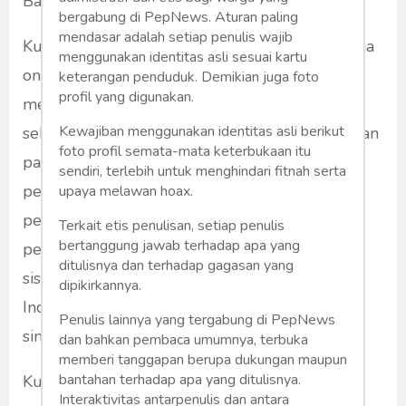
Baru.
bergabung di PepNews. Aturan paling
mendasar adalah setiap penulis wajib
Kumpulan dokumen rahasia yang dikutip media
menggunakan identitas asli sesuai kartu
online
The Atlantic
menyebutkan Soeharto
keterangan penduduk. Demikian juga foto
profil yang digunakan.
menuduh Partai Komunis Indonesia (PKI)
Kewajiban menggunakan identitas asli berikut
sebagai dalang upaya kudeta yang menewaskan
foto profil semata-mata keterbukaan itu
pahlawan revolusi. Beberapa bulan setelah
sendiri, terlebih untuk menghindari fitnah serta
peristiwa GS30PKI, Soeharto justru terungkap
upaya melawan hoax.
perannya, dalam dokumen rahasia ini, sebagai
Terkait etis penulisan, setiap penulis
bertanggung jawab terhadap apa yang
pengendali upaya pembunuhan secara
ditulisnya dan terhadap gagasan yang
sistematis terhadap hampir 1 juta penduduk
dipikirkannya.
Indonesia yang diduga terlibat PKI atau
Penulis lainnya yang tergabung di PepNews
simpatisannya.
dan bahkan pembaca umumnya, terbuka
memberi tanggapan berupa dukungan maupun
bantahan terhadap apa yang ditulisnya.
Kumpulan dokumen rahasia bahkan
Interaktivitas antarpenulis dan antara