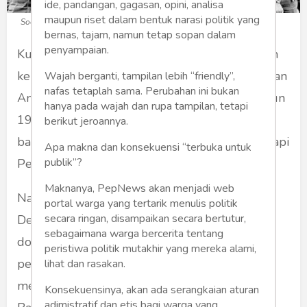
ide, pandangan, gagasan, opini, analisa
maupun riset dalam bentuk narasi politik yang
Soeharto (Foto: Tribunnews.com)
bernas, tajam, namun tetap sopan dalam
penyampaian.
Kumpulan dokumen rahasia yang diungkapkan
ke publik pada tahun 2017 memastikan peranan
Wajah berganti, tampilan lebih “friendly”,
nafas tetaplah sama. Perubahan ini bukan
Amerika Serikat dalam pembantaian pada tahun
hanya pada wajah dan rupa tampilan, tetapi
1965 di Indonesia. Peranan ini merupakan
berikut jeroannya.
bagian dari strategi besar AS dalam menghadapi
Apa makna dan konsekuensi “terbuka untuk
publik”?
Perang Dingin.
Maknanya, PepNews akan menjadi web
National Security Archive bersama National
portal warga yang tertarik menulis politik
secara ringan, disampaikan secara bertutur,
Declassification Center menerbitkan sejumlah
sebagaimana warga bercerita tentang
dokumen hubungan kabel diplomatik
peristiwa politik mutakhir yang mereka alami,
pengungkap masa kekelaman yang telah
lihat dan rasakan.
menaikkan Soeharto sebagai penguasa Orde
Konsekuensinya, akan ada serangkaian aturan
adimistratif dan etis bagi warga yang