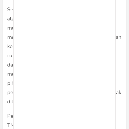
Sejarah tidak diajarkan di atas rekayasa fakta
atau digunakan untuk kepentingan politik yang
menghalalkan segala cara. Banyak politisi yang
menghalalkan segala cara untuk mengharumkan
kembali masa Orde Baru. Padahal, Orde Baru
runtuh karena praktik KKN yang sangat kental
dan pengekangan demokrasi yang
mengakibatkan sejumlah aktivis dan sejumlah
pihak tak berdosa dipenjara tanpa proses
persidangan, bahkan sampai terbunuh, atau tidak
diketahui nasibnya.
Pemulihan nama baik korps TNI, dalam hal ini
TNI AU, perlu segera dibentuk dengan