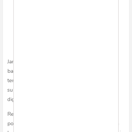
Jangan sampai kita sampai dipecah belah oleh
bangsa kita sendiri karena kebodohan yang
terbentuk lewat rekayasa sejarah dalam
sulaman intrik kepentingan politik yang biasa
digunakan untuk menjatuhkan lawan.
Rekayasa fakta dalam kemasan pencitraan dan
politik identitas ini semakin terlihat jelas dalam