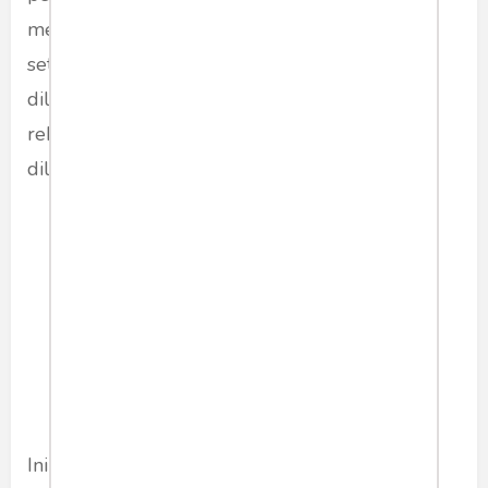
merupakan pembalasan yang lebih dari
setimpal. Kenapa sesudah tahun 1966 masih
dilanjutkan permusuhan itu. Seharusnya
rekonsiliasi seluruh anggota masyarakat
dilakukan pada tahun 1966.
Asvi menilai ada beberapa
penyimpangan sejarah dan
rekayasa data yang telah
dilakukan oleh media corong
rezim Orde Baru Baru.
Ini diantaranya beredar lewat klaim adanya