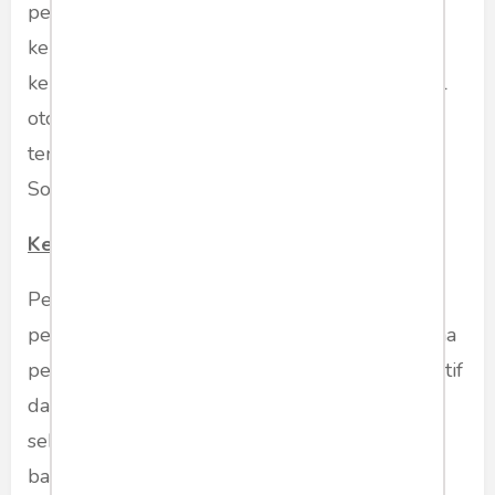
pencungkilan mata dan pemotongan jenis
kelamin dari tubuh pahlawan revolusi. Klaim
kekerasan ini akhirnya terbantahkan lewat hasil
otopsi terhadap jasad pahlawan revolusi yang
terkesan ditutupi pada masa pemerintahan
Soeharto.
Kendali pemerintah
Pemerintah harus segera menghentikan
pemutaran film Pengkhianatan GS30PKI karena
pemutaran film ini lebih banyak implikasi negatif
dalam edukasi kebenaran sejarah yang
seharusnya diajarkan pada generasi penerus
bangsa.