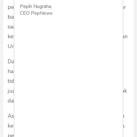
Pepih Nugraha,
penumpasan PKI ini sebagai kemenangan besar
CEO PepNews
bagi kebijakan luar negeri AS mengingat PKI
saat itu merupakan partai komunis terbesar
ketiga dunia setelah partai komunis di China dan
Uni Soviet yang saat ini dikenal sebagai Rusia.
Dalam salah satu kutipan wawancara bersama
harian
Kompas
, sejarawan Asvi Warman Adam
tidak menampik bahwa sebelum tahun 1965
juga terjadi hal-hal buruk. Ada aksi-aksi sepihak
dari PKI dan Barisan Tani Indonesia (BTI).
Asvi menjelaskan ada serangan Lekra terhadap
kelompok Manikebu yang tidak terpuji. Namun,
pembantaian yang terjadi sesudahnya