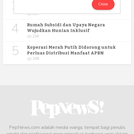
3
Digitalisasi Koperasi Merah Putih Buka
Close
Peluang Ekonomi Baru di Desa
257
4
Rumah Subsidi dan Upaya Negara
Wujudkan Hunian Inklusif
234
5
Koperasi Merah Putih Didorong untuk
Perluas Distribusi Manfaat APBN
209
PepNews.com adalah media warga, tempat bagi penulis
amatir dan profesional menyampaikan berbagai opini dalam