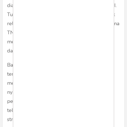
diakhirinya pemutaran Pengkhianatan GS30PKI.
Tuduhan dalam film tersebut sama sekali tidak
relevan dengan perkembangan waktu. Ini karena
TNI AU terbukti terus mengasah diri untuk
menjadi yang terbaik sebagai matra terdepan
dalam pertahanan udara NKRI.
Bangsa ini dibangun atas dasar persatuan di
tengah keanekagaraman dan kesadaran untuk
mencapai kemerdekaan dengan pengorbanan
nyawa dan materi para pejuangnya. Para
pejuang kemerdekaan sadar bahwa bangsa ini
telah dibodohi penjajah diantaranya lewat
strategi pecah belah.