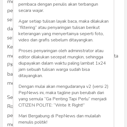
membeberkan bahwa beberapa pejabat
pembaca dengan penulis akan terbangun
pemerintah AS pada tahun 1965 mengetahui
secara wajar.
sebagian besar korban kekerasan Soeharto
Agar setiap tulisan layak baca, maka dilakukan
“filtering” atau penyaringan tulisan berikut
dalam upaya penumpasan G30SPKI ini sama
keterangan yang menyertainya seperti foto,
sekali tidak bersalah. Beberapa pejabat
video dan grafis sebelum ditayangkan.
Kedutaan Besar AS di Jakarta yang saat itu
Proses penyaringan oleh administrator atau
menerima data hukuman mati terhadap anggota
editor dilakukan secepat mungkin, sehingga
diupayakan dalam waktu paling lambat 1x24
PKI dan simpatisannya bahkan menjanjikan
jam sebuah tulisan warga sudah bisa
bantuan kepada pemerintah Soeharto untuk
ditayangkan.
menutupi fakta ini dari ulasan media.
Dengan mulai akan mengudaranya v2 (versi 2)
PepNews ini, maka tagline pun berubah dari
Sejarawan University of British Columbia, John
yang semula “Ga Penting Tapi Perlu” menjadi
CITIZEN POLITE: “Write It Right!”
Roosa, menyebutkan AS terlibat dalam
penyusunan strategi dengan TNI AD untuk
Mari Bergabung di PepNews dan mulailah
menulis politik!
menumpas PKI. John Roosa menerangkan