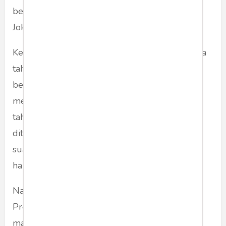
belakangan ini ditembakkan kepada Presiden
Joko Widodo.
Ketika Hizbut Tahrir Indonesia dibubarkan pada
tahun 2017, suara-suara kemarahan tak
bersambut khalayak banyak. Jokowi malah
melenggang jadi Presiden periode kedua dua
tahun kemudian. Ketika Imam Besar FPI
ditangkap, disusul dengan pembubaran FPI,
suara-suara kemarahan itu juga terdengar tapi
hanya sesaat, lalu meredup.
Narasi yang dibangun mengenai kezaliman
Presiden Jokowi tidak disambut khalayak, atau
malah tidak terbukti.