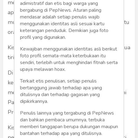
mengharukan di media sosial begitu viral, dan
adimistratif dan etis bagi warga yang
bergabung di PepNews. Aturan paling
apabila itu menyangkut nasib manusia, begitu
mendasar adalah setiap penulis wajib
mudah mengumpulkan donasi untuk membantu
menggunakan identitas asli sesuai kartu
keterangan penduduk. Demikian juga foto
orang-orang terzalimi.
profil yang digunakan.
Kisahnya banyak, dari anak yang disiksa orang tua
Kewajiban menggunakan identitas asli berikut
foto profil semata-mata keterbukaan itu
tiri sampai korban perundungan.
sendiri, terlebih untuk menghindari fitnah serta
upaya melawan hoax.
Di dunia politik juga begitu, jadi korban
Terkait etis penulisan, setiap penulis
kezaliman bisa jadi adalah pijakan untuk
bertanggung jawab terhadap apa yang
melenting ke kekuasaan. Dan ini pernah dialami
ditulisnya dan terhadap gagasan yang
dipikirkannya.
Pak Susilo Bambang Yudhoyono, mantan
Presiden kita.
Penulis lainnya yang tergabung di PepNews
dan bahkan pembaca umumnya, terbuka
memberi tanggapan berupa dukungan maupun
Kisah itu belum lama berlalu, di masa
bantahan terhadap apa yang ditulisnya.
pemerintahan Presiden Megawati Sukarnoputri.