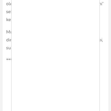
oleh narasi yang dibangun “seolah-olah dizalimi”
sekarang mungkin tidak lagi. Apalagi bila
kenyataannya memang tidak begitu.
Mungkin itu sebabnya, kehendak rakyat
dirangkum dalam semboyan:
vox populi vox dei,
suara rakyat adalah suara Tuhan. Mungkin.
***
politik
megawatisoekarnoputri
susilobambangyudhoyono
Share article: