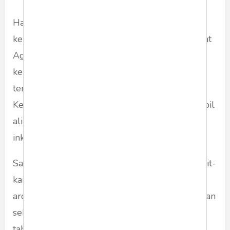
Hari-hari ini, khalayak kembali disuguhi narasi
kezaliman, ketika Ketua Umum Partai Demokrat
Agus Harimurti Yudhoyono mengirim surat
kepada Presiden Jokowi, meminta klarifikasi
tentang upaya Jenderal Moeldoko, Kepala Staf
Kepresidenan, yang dikabarkan ingin mengambil
alih kepemimpinan Partai Demokrat secara
inkonstitusional.
Saya tidak tahu mengapa Presiden Jokowi dikait-
kaitkan dalam urusan ini, tapi saya mencium
aroma dibangkitkannya kembali narasi kezaliman
sebagaimana yang pernah dituai sang ayah, 17
tahun lampau, semasa SBY masih jadi Menko