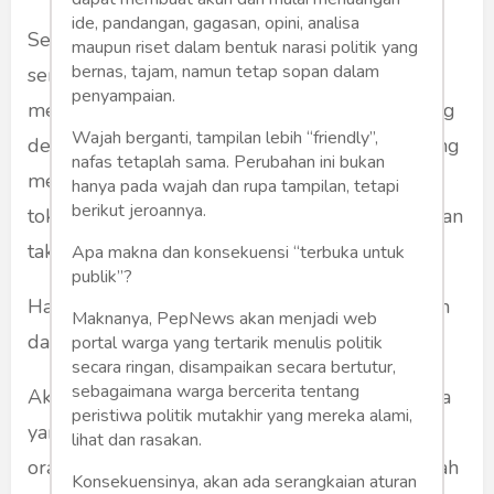
ide, pandangan, gagasan, opini, analisa
Setiap zaman punya tokoh dengan pesonanya
maupun riset dalam bentuk narasi politik yang
bernas, tajam, namun tetap sopan dalam
sendiri. Mereka besar karena rakyat tengah
penyampaian.
menggandrungi. Ada masa ketika rakyat senang
Wajah berganti, tampilan lebih “friendly”,
dengan tentara, gagah perkasa, gaya bicara yang
nafas tetaplah sama. Perubahan ini bukan
menggelora. Di lain masa, rakyat menggilai
hanya pada wajah dan rupa tampilan, tetapi
berikut jeroannya.
tokoh sipil yang sederhana, perangai lembut dan
tak pandai berorasi.
Apa makna dan konsekuensi “terbuka untuk
publik”?
Hari ini ia disukai, esok ia mungkin telah disapih
Maknanya, PepNews akan menjadi web
dari pikiran khalayak.
portal warga yang tertarik menulis politik
secara ringan, disampaikan secara bertutur,
sebagaimana warga bercerita tentang
Akan tetapi, dari semua kecenderungan itu, ada
peristiwa politik mutakhir yang mereka alami,
yang sama: rakyat banyak tak akan suka pada
lihat dan rasakan.
orang yang dizalimi. Itulah sebabnya, kisah-kisah
Konsekuensinya, akan ada serangkaian aturan