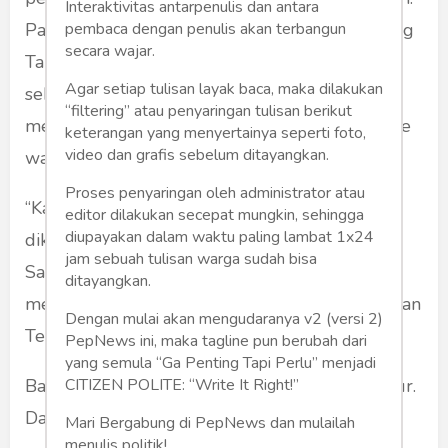
Interaktivitas antarpenulis dan antara
pembaca dengan penulis akan terbangun
Pada 1 Maret 2004, suami Megawati, mendiang
secara wajar.
Taufiq Kiemas menyebut Menko Polkam SBY
Agar setiap tulisan layak baca, maka dilakukan
sebagai "jenderal kekanak-kanakan" karena
“filtering” atau penyaringan tulisan berikut
mengadukan masalah internal pemerintahan ke
keterangan yang menyertainya seperti foto,
video dan grafis sebelum ditayangkan.
wartawan.
Proses penyaringan oleh administrator atau
“Kalau memang bukan anak kecil dan merasa
editor dilakukan secepat mungkin, sehingga
diupayakan dalam waktu paling lambat 1x24
dikucilkan, ya lebih baik mundur," kata Taufiq.
jam sebuah tulisan warga sudah bisa
Saya sendiri mendengar kalimat itu dari mulut
ditayangkan.
mendiang Taufiq Kiemas di kediamannya di Jalan
Dengan mulai akan mengudaranya v2 (versi 2)
Teuku Umar, Jakarta.
PepNews ini, maka tagline pun berubah dari
yang semula “Ga Penting Tapi Perlu” menjadi
CITIZEN POLITE: “Write It Right!”
Bagaimana tanggapan SBY? Ia memilih mundur.
Dan yang terjadi adalah kejutan dalam politik.
Mari Bergabung di PepNews dan mulailah
menulis politik!