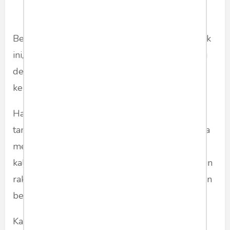
Begitulah. Yang jelas, di atas semua hiruk-pikuk
ini, popularitas dan pesona tokoh selalu seiring
dengan kegandrungan rakyat. Sejalan dengan
kehendak zaman.
Hari ini rakyat mengelu-elukan tokoh yang
tampil megah dan priyayi, di lain waktu mereka
menggandrungi tokoh yang sederhana dan
kalangan rakyat jelata. Lalu setelahnya mungkin
rakyat memimpikan lagi sosok yang angkuh dan
berwibawa.
Kalau dulu rakyat begitu terharu dan tergerak