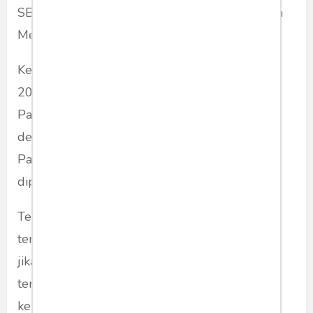
SBY terpilih menjadi Presiden RI mengalahkan
Megawati.
Kepopuleran SBY masih berlanjut di Pemilu
2009. Ia kembali terpilih menjadi Presiden,
Partai Demokrat juga jadi pemenang Pemilu
dengan lebih 20 persen suara, mengalahkan
Partai Golkar dan PDI Perjuangan, partai yang
dipimpin bekas atasannya.
Ternyata, citra sebagai orang teraniaya atau
terzalimi, tak selalu bisa dimainkan. Terutama,
jika kezaliman itu memang tak ada. Itulah yang
terjadi ketika narasi kezaliman kepada umat,
kepada ulama, kepada rakyat, sekian tahun