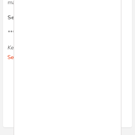
masyarakat.
Selamat Ginting
,
Jurnalis
***
Keterangan:
Tulisan telah tayang di
blog
Selamat Ginting
dengan judul sama.
politik
sosok
kivlanzen
agendasetting
Share article: