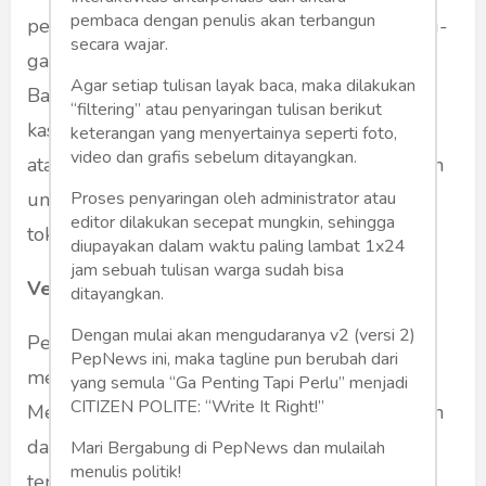
pembaca dengan penulis akan terbangun
pemimpin lembaga survei yang juga digadang-
secara wajar.
gadang untuk dibunuh.
Agar setiap tulisan layak baca, maka dilakukan
Bahkan polisi memutar kesaksian tersangka
“filtering” atau penyaringan tulisan berikut
kasus senjata api ilegal, Kurniawan alias Iwan
keterangan yang menyertainya seperti foto,
video dan grafis sebelum ditayangkan.
atau HK. HK mengaku diperintahkan Kivlan Zen
untuk mencari senjata dan membunuh empat
Proses penyaringan oleh administrator atau
editor dilakukan secepat mungkin, sehingga
tokoh tersebut.
diupayakan dalam waktu paling lambat 1x24
jam sebuah tulisan warga sudah bisa
Versi kubu Kivlan
ditayangkan.
Dengan mulai akan mengudaranya v2 (versi 2)
Pengacara Kivlan Zen, Muhammad Yountri
PepNews ini, maka tagline pun berubah dari
meragukan pengakuan HK tersebut.
yang semula “Ga Penting Tapi Perlu” menjadi
CITIZEN POLITE: “Write It Right!”
Menurutnya, justru HK yang mendatangi Kivlan
dan mengatakan, mantan Kepala Staf Kostrad
Mari Bergabung di PepNews dan mulailah
menulis politik!
tersebut akan dibunuh empat tokoh itu.