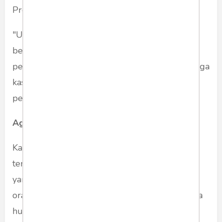
Presiden bidang intelijen, Gories Mere.
"Untuk lebih pastinya kita tidak mau
berspekulasi. Kita mau minta polisi gelar
perkara. Karena Pak Kivlan ini dibidik dengan tiga
kasus, kasus makar, kepemilikan senpi dan
perencanaan pembunuhan," tutupnya.
Agenda setting
Kasus ini menarik, karena sebelum penetapan
tersangka, tidak pernah melalui gelar perkara
yang menghadirkan sejumlah pihak, termasuk
orang yang dituduh, para tersangka serta kuasa
hukumnnya. Sehingga barang bukti yang