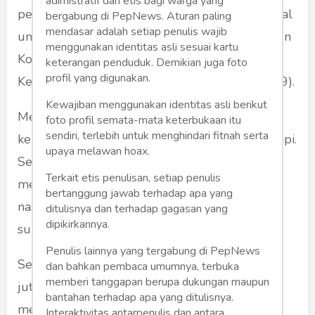
adimistratif dan etis bagi warga yang
pembunuh," kata wakil direktur reserse kriminal
bergabung di PepNews. Aturan paling
mendasar adalah setiap penulis wajib
umum (wadireskrimum) Polda Metro Jaya, Ajun
menggunakan identitas asli sesuai kartu
Komisaris Besar Polisi Ary Syam Indradi di
keterangan penduduk. Demikian juga foto
profil yang digunakan.
Kemenko Polhukam, Jakarta, Selasa (11/6/2019).
Kewajiban menggunakan identitas asli berikut
Menurutnya, Kivlan memberi uang Rp150 juta
foto profil semata-mata keterbukaan itu
sendiri, terlebih untuk menghindari fitnah serta
kepada tersangka HK untuk membeli senjata api.
upaya melawan hoax.
Senjata itu yang akan digunakan saat
Terkait etis penulisan, setiap penulis
mengeksekusi atau membunuh empat tokoh
bertanggung jawab terhadap apa yang
nasional serta satu orang pimpinan lembaga
ditulisnya dan terhadap gagasan yang
dipikirkannya.
survei.
Penulis lainnya yang tergabung di PepNews
Selain itu, Kivlan juga menyerahkan uang Rp5
dan bahkan pembaca umumnya, terbuka
memberi tanggapan berupa dukungan maupun
juta kepada tersangka lainnya, yakni IT, untuk
bantahan terhadap apa yang ditulisnya.
melakukan pengintaian terhadap satu orang
Interaktivitas antarpenulis dan antara