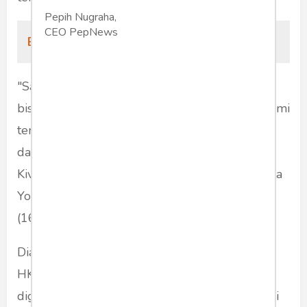
Pepih Nugraha,
CEO PepNews
Baca Juga:
Habis Manis, Kivlan Dibuang [1]
"Sampai saat ini kita mau ketemu Iwan enggak
bisa, dikhawatirkan cerita Iwan dengan yang kami
terima dari Pak Kivlan itu berbeda. Iwan justru
datang ke Pak Kivlan mengatakan bahwa Pak
Kivlan mau dibunuh oleh empat orang itu," kata
Yountri dalam keterangan persnya, Selasa
(16/11/2019).
Dia mengatakan, Kivlan Zen memang meminta
HK untuk mencarikan senjata. Senjata itu akan
digunakan untuk berburu babi hutan, karena di