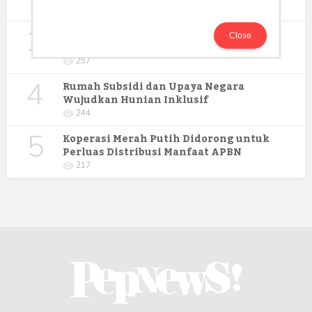
274
3
Digitalisasi Koperasi Merah Putih Buka
Close
Peluang Ekonomi Baru di Desa
257
4
Rumah Subsidi dan Upaya Negara
Wujudkan Hunian Inklusif
244
5
Koperasi Merah Putih Didorong untuk
Perluas Distribusi Manfaat APBN
217