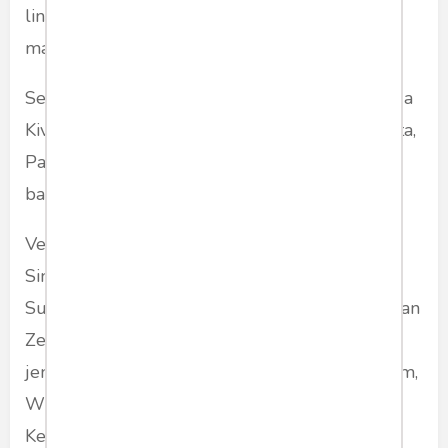
lingkungan rumah Kivlan di Gunung Picung
masih ada hutan.
Senjata yang diberikan Iwan, tak cocok sehingga
Kivlan menolaknya. "Iwan bilang, 'ini ada senjata,
Pak'. Pak Kivlan bilang, itu bukan untuk bunuh
babi tapi bunuh tikus," kata Yountri.
Versi dia, uang Rp 150 juta atau 15 ribu dolar
Singapura itu akan digunakan untuk aksi saat
Supersemar, Maret 2019. Dia membantah Kivlan
Zen merencanakan pembunuhan pada empat
jenderal purnawirawan, yakni: Menko Polhukam,
Wiranto; Menko Kemaritiman, Luhut Panjaitan;
Kepala BIN, Budi Gunawan; dan Staf Khusus