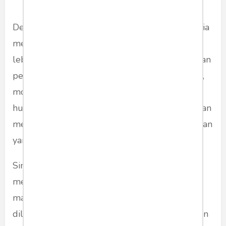
Dengan teknik pemilihan dan penonjolan, media
memberikan petunjuk tentang mana isu yang
lebih penting. Media lebih memilih menonjolkan
pernyataan dari sumber yang mana. Karena itu,
model agenda setting mengasumsikan adanya
hubungan positif antara penilaian yang diberikan
media kepada suatu persoalan dengan perhatian
yang diberikan khalayak kepada persoalan itu.
Singkatnya, apa yang dianggap penting oleh
media, akan dianggap penting pula oleh
masyarakat. Begitu juga sebaliknya. Apa yang
dilupakan media, akan luput juga dari perhatian