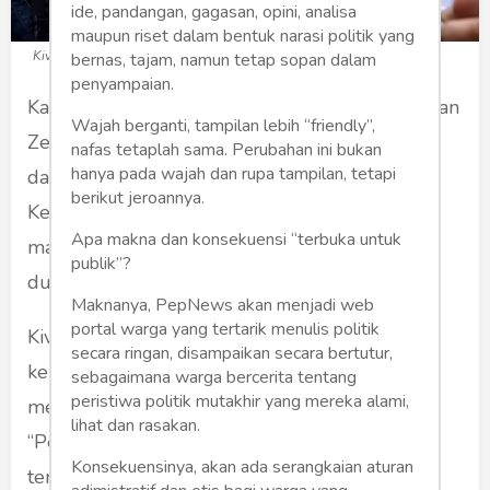
ide, pandangan, gagasan, opini, analisa
maupun riset dalam bentuk narasi politik yang
Kivlan Zen (Foto: Kompas.com)
bernas, tajam, namun tetap sopan dalam
penyampaian.
Kasus yang dialami Mayor Jenderal (Purn) Kivlan
Wajah berganti, tampilan lebih “friendly”,
Zen, menjadi topik paling panas
nafas tetaplah sama. Perubahan ini bukan
hanya pada wajah dan rupa tampilan, tetapi
dalam beberapa hari ini. Hal ini setelah
berikut jeroannya.
Kepolisian secara sepihak mengungkap peran
Apa makna dan konsekuensi “terbuka untuk
mantan Kepal
a Staf Kostrad tersebut, dalam
publik”?
dugaan rencana pembunuhan empat tokoh.
Maknanya, PepNews akan menjadi web
portal warga yang tertarik menulis politik
Kivlan disebut sebagai sosok pemberi perintah
secara ringan, disampaikan secara bertutur,
kepada pria berinisial HK alias Iwan untuk
sebagaimana warga bercerita tentang
peristiwa politik mutakhir yang mereka alami,
mencari eksekutor pembunuh empat tokoh.
lihat dan rasakan.
“Peran Kivlan memberi perintah kepada
Konsekuensinya, akan ada serangkaian aturan
tersangka HK untuk mencari eksekutor