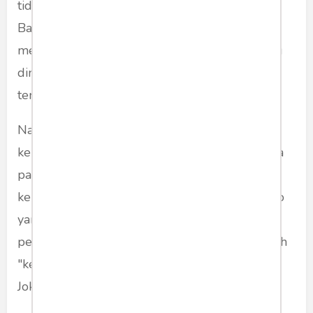
tidak begitu bergantung pada Gerindra.
Barangkali koalisi oposisi ini hanya bertujuan
mencari efek ekor jas dari politik identitas yang
dimainkan selama ini, sehingga setelah tujuan
tercapai, ketiga langsung perlahan balik arah.
Namun, analisa lain menunjukkan bahwa
kerapuhan koalisi bukan saja karena bandelnya
parpol koalisi tapi akibat lemahnya
kepemimpinan Prabwo dalam koalisi. Prabowo
yang kelihatan disetir oleh kepentingan para
pengusung dan pendukung, membuat marwah
"kepemimpinan-nya" menjadi tak segahar
Jokowi.