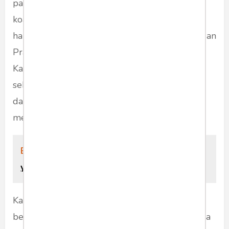
pandangan menyoal hasil quick count. Artinya,
koalisi Prabowo sebenarnya tidak solid sebab
hal dasar yang menjadi acuan klaim kemenangan
Prabowo pun tak diindahkan sahabat koalisi.
Kalau boleh mengambil kesimpulan lebih dini,
sebenarnya Prabowo tersandera koalisi
dasamuka ketiga partai ini alias setengah hati
menjalin “cinta koalisi” dengan Gerindra.
Baca Juga:
Prabowo dan Kapal Koalisi
yang Oleng
Kalkulasi Politik ketiga parpol ini sepertinya
berdasarkan rumusan masing-masing, sehingga