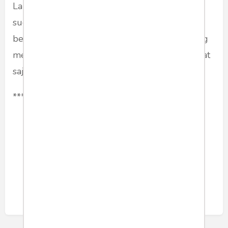
Lantas, akankah ketiga partai tersebut (yang
sudah bermain hati dari gerindra) mendapat
belas kasih Jokowi usai perlawanan sengit yang
mereka sajikan saat kontestasi Pilpres? Kita lihat
saja nanti, semua kemungkinan terbuka lebar.
***
politik
prabowosubianto
koalisi
Share article: