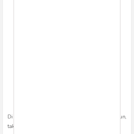
setelah keuntungan elektoral
yang didapat dari koalisi
Gerindra, saatnya mencari
alternatif lain untuk menjaga
keseimbangan laju partai.
Di lain sisi, PKS yang nampaknya masih setia pun,
tak sungkan menunjukkan keberbedaan