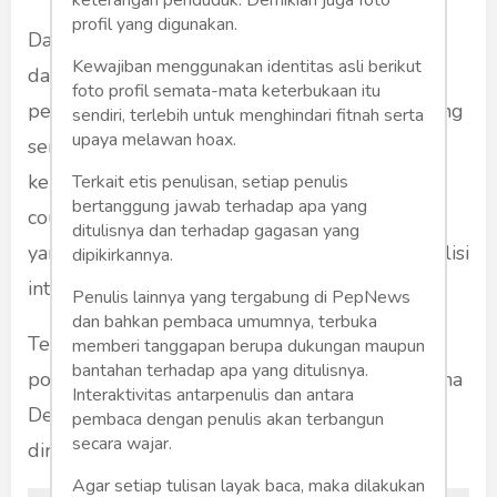
profil yang digunakan.
Dalam situasi seperti ini, Prabowo nampak
Kewajiban menggunakan identitas asli berikut
dalam kegamangan lantaran dihadapkan pada
foto profil semata-mata keterbukaan itu
performa politik lawan tandingnya (Jokowi) yang
sendiri, terlebih untuk menghindari fitnah serta
upaya melawan hoax.
semakin kemari kian memukau, meraup
kemenangan pemilu (setidaknya) versi quick
Terkait etis penulisan, setiap penulis
bertanggung jawab terhadap apa yang
count mayoritas lembaga survei independen
ditulisnya dan terhadap gagasan yang
yang sudah terdaftar di KPU, dan retaknya koalisi
dipikirkannya.
internal Prabowo.
Penulis lainnya yang tergabung di PepNews
dan bahkan pembaca umumnya, terbuka
Tentu saja, situasi ini bisa dibaca dari dinamika
memberi tanggapan berupa dukungan maupun
bantahan terhadap apa yang ditulisnya.
politik yang berkembang belakangan ini, dimana
Interaktivitas antarpenulis dan antara
Demokrat dan PAN mulai rajin menampakkan
pembaca dengan penulis akan terbangun
secara wajar.
diri di Istana Negara.
Agar setiap tulisan layak baca, maka dilakukan