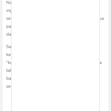
Nampak jelas bahwa Demokrat dan PAN tak
ingin selamanya berada di luar ring kekuasaan,
sebab dengan bergabung dengan Jokowi, kedua
partai ini boleh jadi akan ketiban keuntungan
dari kekuasaan Jokowi.
Selain itu, Demokrat juga bisa mengambil
keuntungan dengan menjaga peluang
“kandidasi” AHY di 2024 mendatang yang pada
tahun ini memang kehilangan kesempatan itu,
bahkan Demokrat terkesan setengah hati
serumah dengan Gerindra.
Bagaimana dengan PAN,