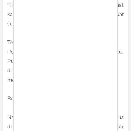
"Tahu nggak dia anak siapa?“ tanya Bu Mega saat
kampanye di Jateng dulu. "Puan harus mendapat
suara lebih 500.000," tambahnya.
Tentu ini terkait dengan tipu-menipu tadi. PDI-
Perjuangan akhirnya menjadi pemenang Pemilu.
Puan Maharani terpilih menjadi anggota DPR
dengan suara terbesar. Maka kali ini tidak akan
mau lagi kalau Puan tidak jadi ketua DPR.
Begitu maksudnya.
Nama Prabowo sendiri mendapat tempat khusus
di pembukaan kongres itu. Bukan saja di sebelah