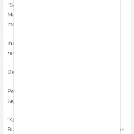
"Saya ditipu terus. Dikerjain terus," ujar Bu
Mega. "Tapi kita jalan terus. Suatu saat pasti
mencapai kemenangan," tambahnya.
Itulah yang beliau istilahkan 'kesabaran
revolusioner'.
Dan semua itu tidak ada dalam teks pidato.
Pemilu kemarin itu PDI-Perjuangan menang
lagi. Apakah juga akan ditipu dan dikerjai lagi?
“Kali ini tidak mau. Tidak mau. Tidak mau," ujar
Bu Mega. Tidak maunya tiga kali. Dengan penuh