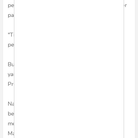
perasaan. Yang diikuti pula oleh perasaan kader
partai yang hadir.
"Tidak mau. Tidak mau. Tidak mau," teriak
peserta kongres serentak.
Bu Mega pun memasuki soal susunan kabinet
yang akan datang. Sambil menyebut nama
Presiden Jokowi.
Nanti, kata Bu Mega, tidak bisa lagi Pak Jokowi
beralasan. Misalnya, PDI-Perjuangan sudah
mendapat banyak posisi --seperti Ketua DPR.
Maka jumlah menteri PDI-Perjuangan empat