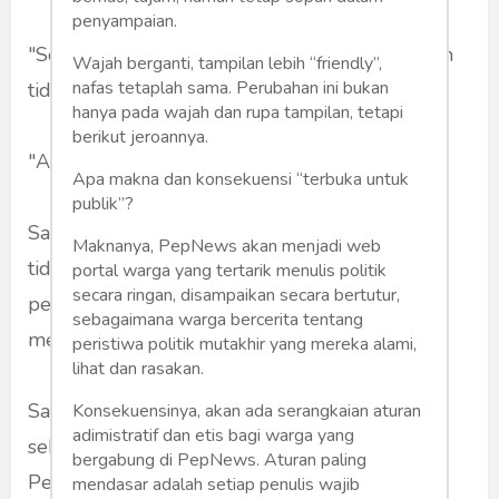
penyampaian.
"Soal Sengon 1 Triliun itu kan juga sensitif. Kan
Wajah berganti, tampilan lebih “friendly”,
nafas tetaplah sama. Perubahan ini bukan
tidak apa-apa".
hanya pada wajah dan rupa tampilan, tetapi
berikut jeroannya.
"Anda kan tidak merasakan," kata saya.
Apa makna dan konsekuensi “terbuka untuk
publik”?
Saya tidak terpengaruh. Tetap bertekad untuk
Maknanya, PepNews akan menjadi web
tidak menulis pidato Bu Mega itu. Tapi
portal warga yang tertarik menulis politik
secara ringan, disampaikan secara bertutur,
penasaran. Benarkah menarik. Seperti apakah
sebagaimana warga bercerita tentang
menariknya.
peristiwa politik mutakhir yang mereka alami,
lihat dan rasakan.
Saya pun buka YouTube. Di tempat yang jauh
Konsekuensinya, akan ada serangkaian aturan
adimistratif dan etis bagi warga yang
sekali dari Bali ini --lokasi kongres ke-5 PDI-
bergabung di PepNews. Aturan paling
Perjuangan itu. Saya ingin tahu: seberapa
mendasar adalah setiap penulis wajib