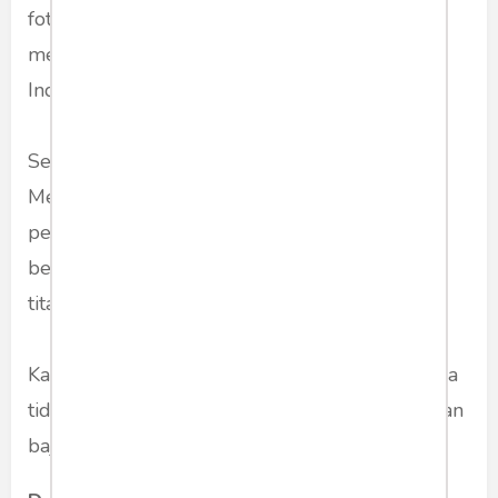
foto Bu Mega lagi mencep --agar tidak perlu
menjelaskan apa arti mencep dalam bahasa
Indonesia.
Selesai melihat YouTube itu saya berimajinasi.
Membayangkan dari jauh: alangkah serunya
perpolitikan di dalam negeri saat ini. Alangkah
berdentingnya pertandingan antara baja dan
titanium itu.
Karena itu sebenarnya tetap saja lebih baik saya
tidak menuliskan ini. Agar tidak terkena serpihan
baja itu.