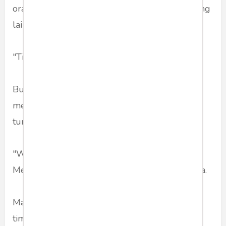
orang saja. Itu pun sudah lebih banyak dari yang
lain. Yang hanya mendapat dua menteri.
"Tidak mau," ujar Bu Mega.
Bu Mega mengungkapkan betapa beratnya
memenangkan pemilu di Jateng. Sampai harus
turun sendiri ke lapangan.
"Waktu itu kami sudah begini-begini," kata Bu
Mega sambil menggerakkan jari-jari tangannya.
Maksudnya, sudah khawatir kalah. Begitu juga
timnya Pak Jokowi.