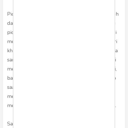
Pidato itu begitu sering diselingi ekspresi tubuh
dan wajah. Yakni saat Bu Mega lagi menyelingi
pidatonya tanpa teks. Begitu ekspresif. Ekspresi
merengut. Ekspresi mencep --yang menjadi ciri
khasnya. Ekspresi kegembiraan. Kadang tertawa
sampai terpingkal. Ekspresi memukul. Ekspresi
menghindari pukulan. Sampai terlihat, satu kali,
badannya kiprah --mirip ekspresi pak Prabowo
saat debat capres dulu-- jingkrak kecil
menggambarkan gerak terlalu lega --setelah
mengucapkan satu kalimat yang bernada telak.
Saya ingin ada pembaca yang meng 'up load'