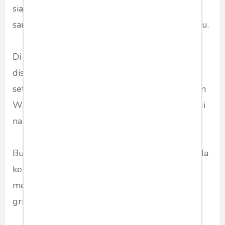
siapa ia didudukkan. Nama Prabowo disebut
sampai lima kali dalam pidato satu jam lebih itu.
Di awal pidato pun nama Prabowo sudah
disebut di kelompok 'yang saya hormati'. Yakni
setelah nama Presiden, Wapres Jusuf Kalla dan
Wapres terpilih KH Ma'ruf Amin. Tidak ada lagi
nama lain yang disebut.
Bu Mega perlu mengucapkan terima kasih pada
kehadiran Prabowo. Yang, katanya, telah ikut
menghangatkan kongres itu. Yang disambut
grrrrr hadirin.