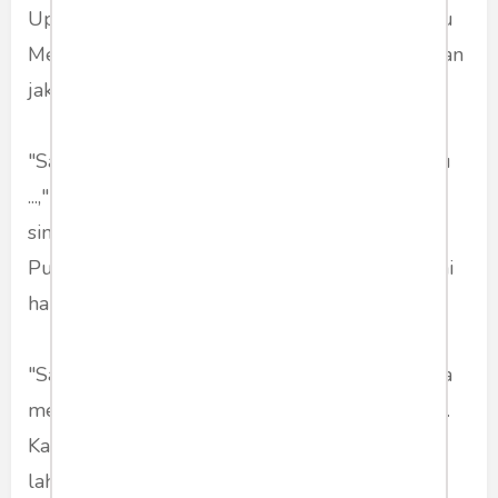
Ups. Masih ada satu nama lagi yang disebut Bu
Mega: Ahok. Yang juga hadir di kongres. Dengan
jaket merah. Duduk di bagian tengah.
"Saya tidak mau panggil nama barunya...apa itu
...," kata Bu Mega sambil mengingat-ingat
singkatannya. "Be... Ce.. Pe.. Basuki Cahaya
Purnama. Sulit mengingatnya. Saya tadi sampai
harus menghafal," katanya.
"Saya tetap panggil Ahok sajalah. Kan namanya
memang Ahok. Nama siapa pun... Aseng, Ahok..
Kalau sudah warga negara Indonesia ya Ahok-
lah."