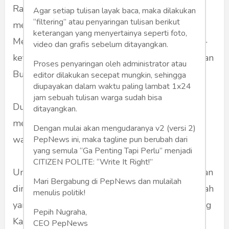
Raut wajahnya cerah. Seperti lega --telah
Agar setiap tulisan layak baca, maka dilakukan
“filtering” atau penyaringan tulisan berikut
memenangkan pemilu yang berat. Rasanya Bu
keterangan yang menyertainya seperti foto,
Mega lebih cantik dibanding awal tahun lalu --
video dan grafis sebelum ditayangkan.
ketika lebih dua jam saya diskusi bertiga dengan
Proses penyaringan oleh administrator atau
Bu Mega.
editor dilakukan secepat mungkin, sehingga
diupayakan dalam waktu paling lambat 1x24
jam sebuah tulisan warga sudah bisa
Dua kali --dalam pidato itu-- Bu Mega
ditayangkan.
menyebut dirinya memang cantik. Sebagai
Dengan mulai akan mengudaranya v2 (versi 2)
wanita. Bukan hanya sebagai politisi.
PepNews ini, maka tagline pun berubah dari
yang semula “Ga Penting Tapi Perlu” menjadi
CITIZEN POLITE: “Write It Right!”
Untuk yang terakhir itu beliau mengimajinasikan
Mari Bergabung di PepNews dan mulailah
dirinya sebagai titanium. Bukan lagi baja --istilah
menulis politik!
yang dulu sering dipergunakan bapaknya: Bung
Pepih Nugraha,
Karno.
CEO PepNews