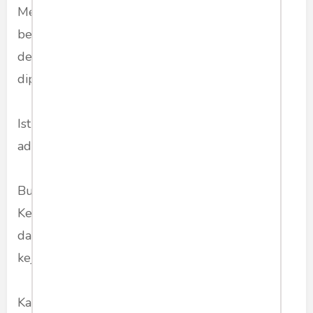
Mendengar kalimat itu publik bisa langsung
berimajinasi --siapa ya yang baru saja dipukul
dengan titanium Mega itu. Dan siapa yang
dipakai sebagai titanium untuk memukul itu.
Istilah lain yang juga muncul dalam pidato itu
adalah: kesabaran revolusioner.
Bu Mega terlihat sambil mengeluh-elus dada.
Ketika mengucapkannya. Pertanda betapa
dalamnya kesabaran itu --kesabaran dalam
kejengkelan.
Kali ini tidak perlu imajinasi untuk