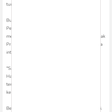
turun sendiri," tambahnya.
Bu Mega memberi isyarat bahwa PDI-
Perjuangan kan sudah tahu diri. Tidak
mengganggu Jabar dan Banten. Kandangnya Pak
Prabowo. Kok Jateng diganggu. Begitu kira-kira
inti kalimat-kalimat beliau.
"Saya pun terpaksa menyerukan Jawa Tengah.
Hayo! Bantengnya jangan hanya merumput
terus. Asah tanduk kalian!" katanya. Hadirin
kembali grrrr.
Beliau pun menyebutkan nama Puan Maharani.