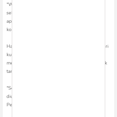
"Waktu saya bertemu yang heboh itu,
sebenarnya saya hanya mengatakan... Mas..
apakah mau hadir kalau saya undang ke
kongres," ujar Bu Mega.
Hadirin gerrr lagi. Pak Prabowo pun berdiri dari
kursinya. Agak lama. Sambil sedikit
membungkuk. Dan menangkupkan dua telapak
tangan di depan dadanya.
"Sekarang ini yang tidak diundang pun minta
diundang. Begitulah kalau menjadi pemenang
Pemilu," guraunya.