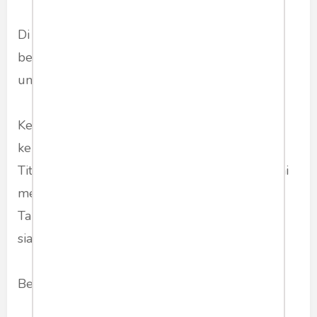
Di zaman Bung Karno istilah titanium memang
belum populer. Belum biasa dipakai secara
umum.
Kelebihan titanium adalah --kata Bu Mega--
keras, solid tapi tidak kaku. Tidak seperti baja.
Titanium bisa lentur. "Kalau titanium itu dipakai
memukul orang, yang dipukul tidak terasa.
Tahu-tahu jatuh. Yang dipukul juga tidak tahu
siapa tadi yang memukul".
Begitu kira-kira inti kalimatnya.