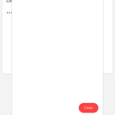
Dahlan Iskan
***
politik
megawatisoekarnoputri
pdip
Share article:
Close