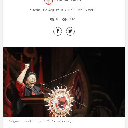
Humaniora
Senin, 12 Agustus 2019 | 08:16 WIB
Sketsa
0
937
Tekno
Gaya
Wisata
Wanita
Megawati Soekarnoputri (Foto: Genpi.co)