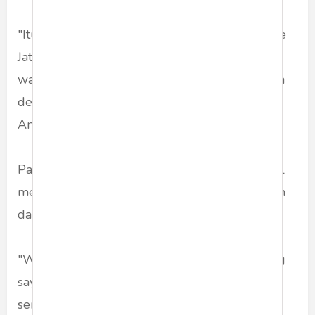
"Itu gara-gara Mas Bowo mau pindah posko ke
Jateng," ujar Bu Mega. Sambil mengarahkan
wajah ke Pak Prabowo. Yang duduk di deretan
depan. Di sebelah Wapres terpilih KH Ma'ruf
Amin.
Pak Prabowo tampak senyum-senyum. Sambil
menangkupkan kedua telapak tangan di depan
dadanya.
"Wong sudah tahu Jateng itu kandang banteng
saya. Kok mau diganggu," katanya sambil
senyum. Hadirin pun tertawa. "Terpaksa saya