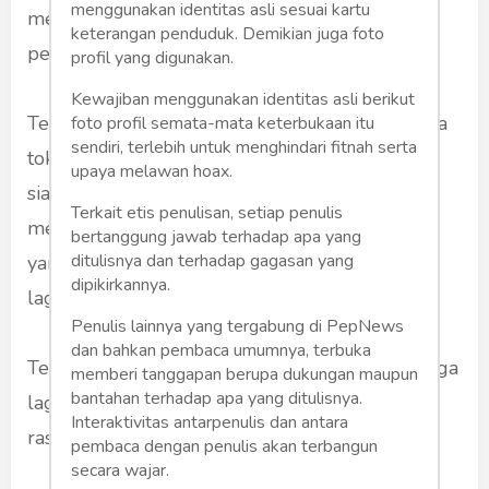
menggunakan identitas asli sesuai kartu
menarik pidato ketua umum partai pemenang
keterangan penduduk. Demikian juga foto
pemilu itu. Untuk diri saya sendiri.
profil yang digunakan.
Kewajiban menggunakan identitas asli berikut
Ternyata memang menarik. Terutama siapa saja
foto profil semata-mata keterbukaan itu
sendiri, terlebih untuk menghindari fitnah serta
tokoh yang hadir. Siapa yang duduk di sebelah
upaya melawan hoax.
siapa. Bagaimana mimik wajah mereka --saat
Terkait etis penulisan, setiap penulis
mendengar pidato itu. Dan terutama apa saja
bertanggung jawab terhadap apa yang
ditulisnya dan terhadap gagasan yang
yang diucapkan oleh Bu Mega. Lebih terutama
dipikirkannya.
lagi yang di luar teks.
Penulis lainnya yang tergabung di PepNews
dan bahkan pembaca umumnya, terbuka
Terlihat jelas bahwa suasana kebatinan Bu Mega
memberi tanggapan berupa dukungan maupun
bantahan terhadap apa yang ditulisnya.
lagi happy. Bercampur sedikit geram. Juga ada
Interaktivitas antarpenulis dan antara
rasa was-was.
pembaca dengan penulis akan terbangun
secara wajar.