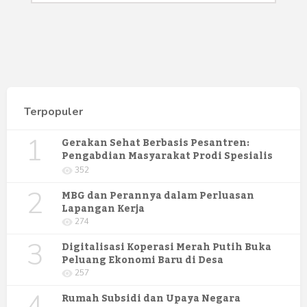
Terpopuler
1
Gerakan Sehat Berbasis Pesantren:
Pengabdian Masyarakat Prodi Spesialis
Keperawatan Medikal Bedah UNIMUS di
352
Pondok Pesantren Putra UNIMUS
2
Semarang
MBG dan Perannya dalam Perluasan
Lapangan Kerja
274
3
Digitalisasi Koperasi Merah Putih Buka
Peluang Ekonomi Baru di Desa
257
4
Rumah Subsidi dan Upaya Negara