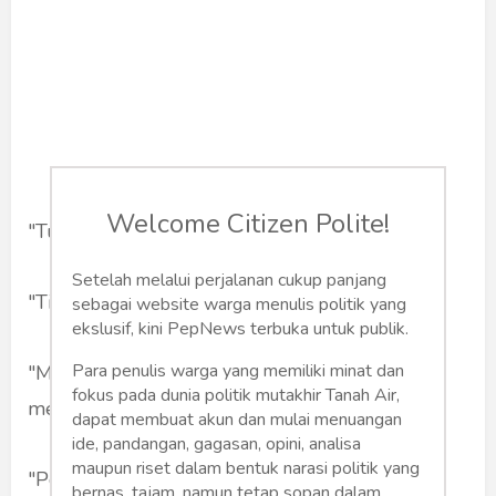
Welcome Citizen Polite!
"Tulis dong soal pidato Bu Mega di Bali".
Setelah melalui perjalanan cukup panjang
"Tidak mau".
sebagai website warga menulis politik yang
ekslusif, kini PepNews terbuka untuk publik.
Para penulis warga yang memiliki minat dan
"Menarik lho pak. Apalagi kalau DI's Way yang
fokus pada dunia politik mutakhir Tanah Air,
menulis".
dapat membuat akun dan mulai menuangan
ide, pandangan, gagasan, opini, analisa
maupun riset dalam bentuk narasi politik yang
"Politik. Sensitif," balas saya.
bernas, tajam, namun tetap sopan dalam