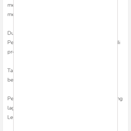
memahaminya. Bu Mega sendiri yang
menjelaskannya --secara cetho welo-welo.
Dulu, saat PDI-Perjuangan memenangkan
Pemilu 1999, mestinya dirinyalah yang menjadi
presiden.
Tapi tidak bisa. Dikalahkan di DPR. Saat itu
belum ada pemilihan langsung.
Pemilu lima tahun lalu PDI-Perjuangan menang
lagi. Tapi jabatan ketua DPR jatuh ke Golkar.
Lewat penciptaan UU MD3.