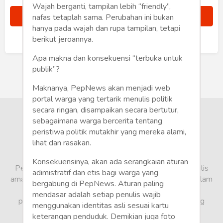
Humaniora
Wajah berganti, tampilan lebih “friendly”,
nafas tetaplah sama. Perubahan ini bukan
Sketsa
hanya pada wajah dan rupa tampilan, tetapi
berikut jeroannya.
Sudah punya akun?
Masuk
Tekno
Apa makna dan konsekuensi “terbuka untuk
publik”?
Gaya
Maknanya, PepNews akan menjadi web
Wisata
portal warga yang tertarik menulis politik
secara ringan, disampaikan secara bertutur,
Wanita
sebagaimana warga bercerita tentang
peristiwa politik mutakhir yang mereka alami,
lihat dan rasakan.
Konsekuensinya, akan ada serangkaian aturan
PepNews.com adalah media warga, tempat bagi penulis
adimistratif dan etis bagi warga yang
amatir dan profesional menyampaikan berbagai opini dalam
bergabung di PepNews. Aturan paling
bentuk artikel mapun feature yang ditulis dari sudut
mendasar adalah setiap penulis wajib
pandang tidak biasa, yang berbeda dari sudut pandang
menggunakan identitas asli sesuai kartu
berita media arus utama.
keterangan penduduk. Demikian juga foto