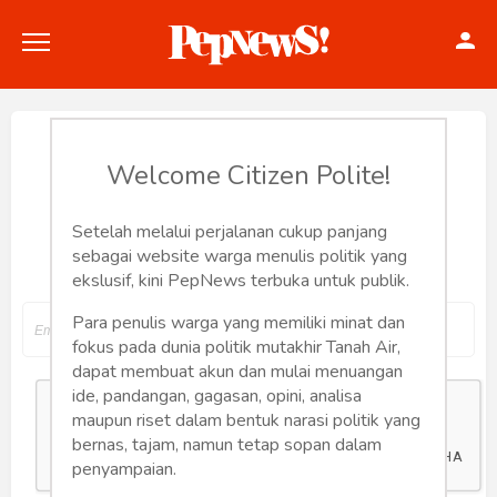
Reset Password
Welcome Citizen Polite!
Setelah melalui perjalanan cukup panjang
Input your email address to reset your
Politik
sebagai website warga menulis politik yang
password
ekslusif, kini PepNews terbuka untuk publik.
Konstitusi
Para penulis warga yang memiliki minat dan
Hankam
fokus pada dunia politik mutakhir Tanah Air,
dapat membuat akun dan mulai menuangan
Internasional
ide, pandangan, gagasan, opini, analisa
maupun riset dalam bentuk narasi politik yang
bernas, tajam, namun tetap sopan dalam
Bisnis
penyampaian.