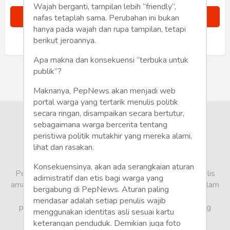
Humaniora
Wajah berganti, tampilan lebih “friendly”,
nafas tetaplah sama. Perubahan ini bukan
Sketsa
hanya pada wajah dan rupa tampilan, tetapi
berikut jeroannya.
Sudah punya akun?
Masuk
Tekno
Apa makna dan konsekuensi “terbuka untuk
publik”?
Gaya
Maknanya, PepNews akan menjadi web
Wisata
portal warga yang tertarik menulis politik
secara ringan, disampaikan secara bertutur,
Wanita
sebagaimana warga bercerita tentang
peristiwa politik mutakhir yang mereka alami,
lihat dan rasakan.
Konsekuensinya, akan ada serangkaian aturan
PepNews.com adalah media warga, tempat bagi penulis
adimistratif dan etis bagi warga yang
amatir dan profesional menyampaikan berbagai opini dalam
bergabung di PepNews. Aturan paling
bentuk artikel mapun feature yang ditulis dari sudut
mendasar adalah setiap penulis wajib
pandang tidak biasa, yang berbeda dari sudut pandang
menggunakan identitas asli sesuai kartu
berita media arus utama.
keterangan penduduk. Demikian juga foto