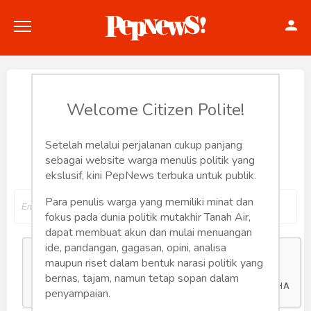
Reset Password
Welcome Citizen Polite!
Setelah melalui perjalanan cukup panjang
Input your email address to reset your
Politik
sebagai website warga menulis politik yang
password
ekslusif, kini PepNews terbuka untuk publik.
Konstitusi
Para penulis warga yang memiliki minat dan
Hankam
fokus pada dunia politik mutakhir Tanah Air,
dapat membuat akun dan mulai menuangan
Internasional
ide, pandangan, gagasan, opini, analisa
maupun riset dalam bentuk narasi politik yang
bernas, tajam, namun tetap sopan dalam
Bisnis
penyampaian.