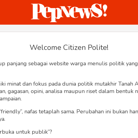
ternasional
Bisnis
Humaniora
Sketsa
Welcome Citizen Polite!
Reset Password
up panjang sebagai website warga menulis politik yang
Input your email address to reset your
password
ki minat dan fokus pada dunia politik mutakhir Tanah
 gagasan, opini, analisa maupun riset dalam bentuk nar
ampaian.
“friendly”, nafas tetaplah sama. Perubahan ini bukan h
ya.
rbuka untuk publik”?