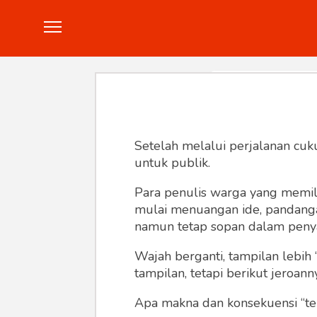
Politik
Konstitusi
Hankam
In
Setelah melalui perjalanan cuk
untuk publik.
Para penulis warga yang memili
mulai menuangan ide, pandangan,
namun tetap sopan dalam peny
Wajah berganti, tampilan lebih 
tampilan, tetapi berikut jeroann
Apa makna dan konsekuensi “te