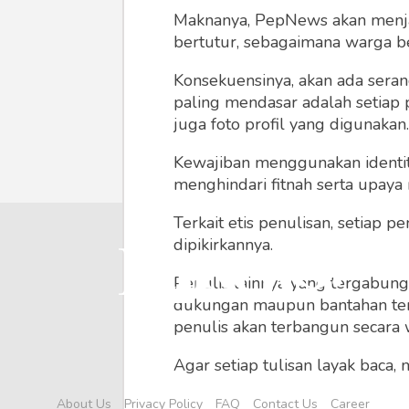
Maknanya, PepNews akan menjadi
bertutur, sebagaimana warga ber
Konsekuensinya, akan ada seran
paling mendasar adalah setiap 
juga foto profil yang digunakan.
Kewajiban menggunakan identitas
menghindari fitnah serta upaya
Terkait etis penulisan, setiap
dipikirkannya.
Penulis lainnya yang tergabu
dukungan maupun bantahan terha
penulis akan terbangun secara 
Agar setiap tulisan layak baca,
menyertainya seperti foto, vide
About Us
Privacy Policy
FAQ
Contact Us
Career