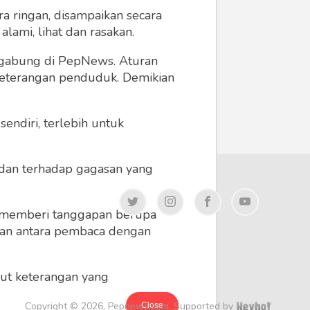
a ringan, disampaikan secara
lami, lihat dan rasakan.
ergabung di PepNews. Aturan
 keterangan penduduk. Demikian
endiri, terlebih untuk
a dan terhadap gagasan yang
 memberi tanggapan berupa
 dan antara pembaca dengan
ikut keterangan yang
Copyright © 2026, Pepnews.com. Supported by
Close