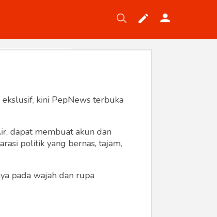
Tekno
Gaya
Wisata
Wanita
 ekslusif, kini PepNews terbuka
 Air, dapat membuat akun dan
asi politik yang bernas, tajam,
anya pada wajah dan rupa