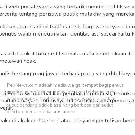
 web portal warga yang tertarik menulis politik secar
cerita tentang peristiwa politik mutakhir yang mereka a
gkaian aturan adimistratif dan etis bagi warga yang b
Sudah punya akun?
Masuk
penulis wajib menggunakan identitas asli sesuai kartu
 asli berikut foto profil semata-mata keterbukaan itu s
 melawan hoax.
 penulis bertanggung jawab terhadap apa yang ditulisny
PepNews.com adalah media warga, tempat bagi penulis
amatir dan profesional menyampaikan berbagai opini
ng di PepNews dan bahkan pembaca umumnya, terbuka
dalam bentuk artikel mapun feature yang ditulis dari
dap apa yang ditulisnya. Interaktivitas antarpenulis
sudut pandang tidak biasa, yang berbeda dari sudut
wajar.
pandang berita media arus utama.
 maka dilakukan “filtering” atau penyaringan tulisan ber
o dan grafis sebelum ditayangkan.