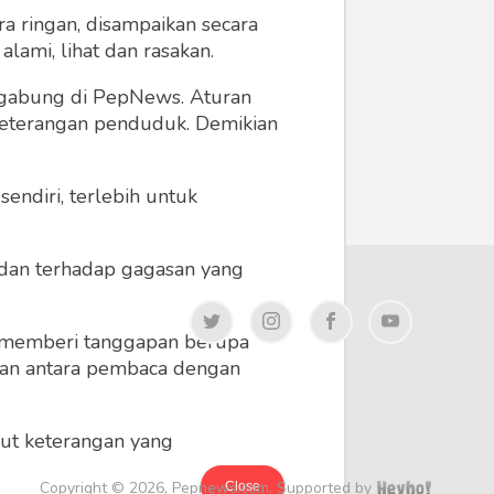
a ringan, disampaikan secara
lami, lihat dan rasakan.
ergabung di PepNews. Aturan
 keterangan penduduk. Demikian
endiri, terlebih untuk
a dan terhadap gagasan yang
 memberi tanggapan berupa
 dan antara pembaca dengan
ikut keterangan yang
Copyright © 2026, Pepnews.com. Supported by
Close