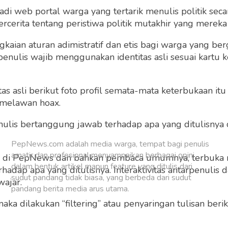
 web portal warga yang tertarik menulis politik secar
cerita tentang peristiwa politik mutakhir yang mereka a
gkaian aturan adimistratif dan etis bagi warga yang b
Sudah punya akun?
Masuk
penulis wajib menggunakan identitas asli sesuai kartu
 asli berikut foto profil semata-mata keterbukaan itu s
 melawan hoax.
 penulis bertanggung jawab terhadap apa yang ditulisny
PepNews.com adalah media warga, tempat bagi penulis
amatir dan profesional menyampaikan berbagai opini
ng di PepNews dan bahkan pembaca umumnya, terbuka
dalam bentuk artikel mapun feature yang ditulis dari
dap apa yang ditulisnya. Interaktivitas antarpenulis
sudut pandang tidak biasa, yang berbeda dari sudut
wajar.
pandang berita media arus utama.
 maka dilakukan “filtering” atau penyaringan tulisan ber
o dan grafis sebelum ditayangkan.