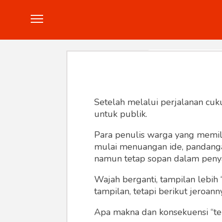
Politik
Konstitusi
Hankam
In
Setelah melalui perjalanan cuk
untuk publik.
Para penulis warga yang memili
mulai menuangan ide, pandangan,
namun tetap sopan dalam peny
Wajah berganti, tampilan lebih 
tampilan, tetapi berikut jeroann
Apa makna dan konsekuensi “te