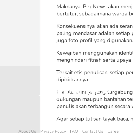
Maknanya, PepNews akan menjadi
bertutur, sebagaimana warga ber
Konsekuensinya, akan ada seran
paling mendasar adalah setiap 
juga foto profil yang digunakan.
Kewajiban menggunakan identitas
menghindari fitnah serta upaya
Terkait etis penulisan, setiap
dipikirkannya.
Penulis lainnya yang tergabu
dukungan maupun bantahan terha
penulis akan terbangun secara 
Agar setiap tulisan layak baca,
menyertainya seperti foto, vide
About Us
Privacy Policy
FAQ
Contact Us
Career