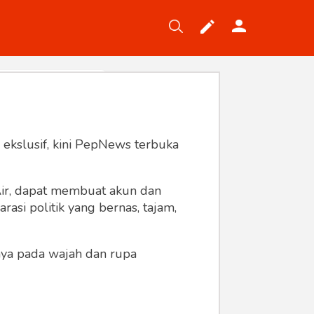
Tekno
Gaya
Wisata
Wanita
 ekslusif, kini PepNews terbuka
 Air, dapat membuat akun dan
asi politik yang bernas, tajam,
anya pada wajah dan rupa