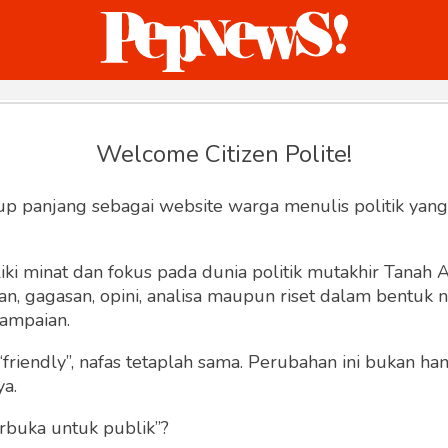
ternasional
Bisnis
Humaniora
Sketsa
Welcome Citizen Polite!
Reset Password
up panjang sebagai website warga menulis politik yang
Input your email address to reset your
password
ki minat dan fokus pada dunia politik mutakhir Tanah
 gagasan, opini, analisa maupun riset dalam bentuk nar
ampaian.
“friendly”, nafas tetaplah sama. Perubahan ini bukan h
ya.
rbuka untuk publik”?