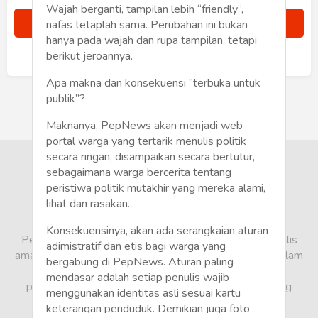
Humaniora
Wajah berganti, tampilan lebih “friendly”,
nafas tetaplah sama. Perubahan ini bukan
Sketsa
hanya pada wajah dan rupa tampilan, tetapi
berikut jeroannya.
Sudah punya akun?
Masuk
Tekno
Apa makna dan konsekuensi “terbuka untuk
publik”?
Gaya
Maknanya, PepNews akan menjadi web
Wisata
portal warga yang tertarik menulis politik
secara ringan, disampaikan secara bertutur,
Wanita
sebagaimana warga bercerita tentang
peristiwa politik mutakhir yang mereka alami,
lihat dan rasakan.
Konsekuensinya, akan ada serangkaian aturan
PepNews.com adalah media warga, tempat bagi penulis
adimistratif dan etis bagi warga yang
amatir dan profesional menyampaikan berbagai opini dalam
bergabung di PepNews. Aturan paling
bentuk artikel mapun feature yang ditulis dari sudut
mendasar adalah setiap penulis wajib
pandang tidak biasa, yang berbeda dari sudut pandang
menggunakan identitas asli sesuai kartu
berita media arus utama.
keterangan penduduk. Demikian juga foto