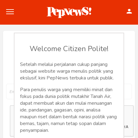
Reset Password
Welcome Citizen Polite!
Setelah melalui perjalanan cukup panjang
Input your email address to reset your
Politik
sebagai website warga menulis politik yang
password
ekslusif, kini PepNews terbuka untuk publik.
Konstitusi
Para penulis warga yang memiliki minat dan
Hankam
fokus pada dunia politik mutakhir Tanah Air,
dapat membuat akun dan mulai menuangan
Internasional
ide, pandangan, gagasan, opini, analisa
maupun riset dalam bentuk narasi politik yang
bernas, tajam, namun tetap sopan dalam
Bisnis
penyampaian.