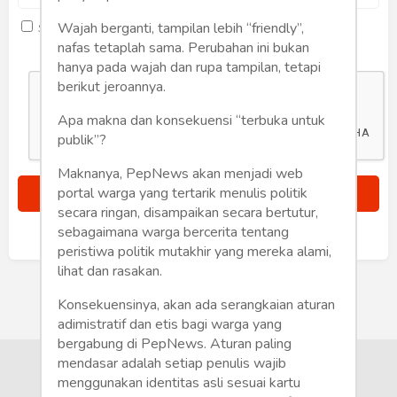
Humaniora
Wajah berganti, tampilan lebih “friendly”,
Saya setuju dengan
term dan kondisi
Sketsa
nafas tetaplah sama. Perubahan ini bukan
hanya pada wajah dan rupa tampilan, tetapi
Tekno
berikut jeroannya.
Apa makna dan konsekuensi “terbuka untuk
Gaya
publik”?
Wisata
Maknanya, PepNews akan menjadi web
portal warga yang tertarik menulis politik
Wanita
secara ringan, disampaikan secara bertutur,
sebagaimana warga bercerita tentang
Sudah punya akun?
Masuk
peristiwa politik mutakhir yang mereka alami,
lihat dan rasakan.
Konsekuensinya, akan ada serangkaian aturan
adimistratif dan etis bagi warga yang
bergabung di PepNews. Aturan paling
mendasar adalah setiap penulis wajib
menggunakan identitas asli sesuai kartu