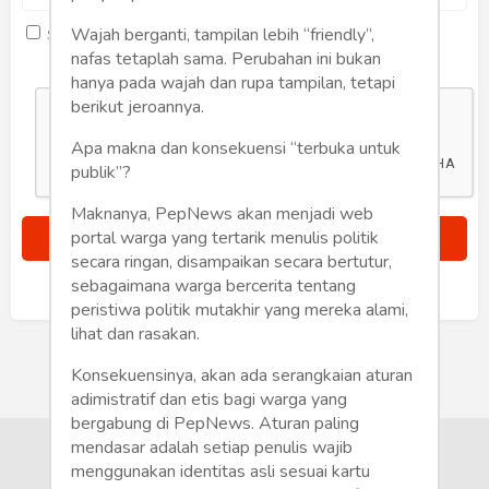
Humaniora
Wajah berganti, tampilan lebih “friendly”,
Saya setuju dengan
term dan kondisi
Sketsa
nafas tetaplah sama. Perubahan ini bukan
hanya pada wajah dan rupa tampilan, tetapi
Tekno
berikut jeroannya.
Apa makna dan konsekuensi “terbuka untuk
Gaya
publik”?
Wisata
Maknanya, PepNews akan menjadi web
portal warga yang tertarik menulis politik
Wanita
secara ringan, disampaikan secara bertutur,
sebagaimana warga bercerita tentang
Sudah punya akun?
Masuk
peristiwa politik mutakhir yang mereka alami,
lihat dan rasakan.
Konsekuensinya, akan ada serangkaian aturan
adimistratif dan etis bagi warga yang
bergabung di PepNews. Aturan paling
mendasar adalah setiap penulis wajib
menggunakan identitas asli sesuai kartu