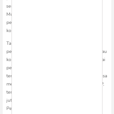
sendiri. Kini, pola yang sama diarahkan ke Dedi
Mulyadi. Jika dulu alasan konfrontasi adalah
pergeseran Jokowi ke Prabowo, lalu apa dasar
konfrontasi terhadap Dedi?
Tanpa dasar kebijakan yang kuat, seperti
pelanggaran anggaran, kegagalan program, atau
korupsi, aksi
walk out
cenderung dilihat sebagai
perlawanan terhadap popularitas, bukan
terhadap kekuasaan yang salah arah. Dan itu bisa
menggerus kepercayaan publik terhadap PDIP,
terutama di Jawa Barat—provinsi dengan 35,7
juta pemilih, yang menjadi kunci strategis di
Pemilu 2029.