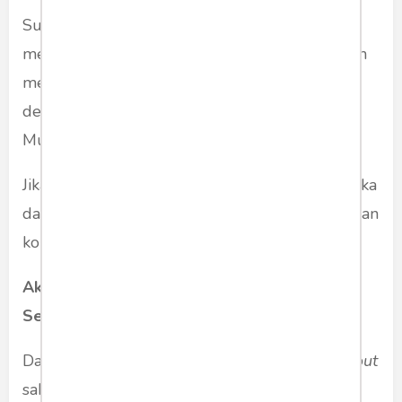
Survei Indikator Politik Indonesia (Mei 2025)
mencatat bahwa 68,3% warga Jawa Barat lebih
menyukai gaya kepemimpinan "aksi nyata dan
dekat dengan rakyat", persis karakter Dedi
Mulyadi.
Jika PDIP tidak segera menggeser narasi mereka
dari konflik ke substansi, mereka akan kehilangan
koneksi emosional dengan pemilih.
Aksi Walk Out, Strategi Melemahkan Diri
Sendiri?
Dalam konteks demokrasi representatif,
walk out
sah secara prosedural. Namun, ia bukan tanpa