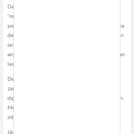
Dari perspektif John Rawls tentang
“
reasonableness in public reason
”, tindakan
politik seharusnya tetap berada dalam kerangka
deliberatif, yakni mengedepankan alasan, bukan
sekadar simbol.
Walk out
tanpa disertai
argumentasi publik yang memadai melemahkan
legitimasi kritik itu sendiri.
Dedi Mulyadi, suka atau tidak, adalah produk
zaman baru: populisme yang akrab dengan
digital, tapi tetap membumi di pasar dan sawah.
Menghadapinya butuh pendekatan moral dan
intelektual, bukan sekadar penolakan formal.
Jika PDIP ingin tetap relevan, bukan dengan