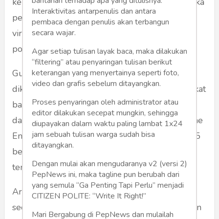
bantahan terhadap apa yang ditulisnya.
kebijakan pemimpin. Namun di era digital, ketika
Interaktivitas antarpenulis dan antara
persepsi publik dibentuk oleh algoritma dan
pembaca dengan penulis akan terbangun
secara wajar.
viralitas,
walk out
juga berisiko menjadi teater
politik, kehilangan kedalaman substansi.
Agar setiap tulisan layak baca, maka dilakukan
“filtering” atau penyaringan tulisan berikut
keterangan yang menyertainya seperti foto,
Gubernur Dedi Mulyadi bukan politisi biasa. Ia
video dan grafis sebelum ditayangkan.
dikenal karena kedekatannya dengan masyarakat
Proses penyaringan oleh administrator atau
bawah dan kepiawaiannya mengemas empati
editor dilakukan secepat mungkin, sehingga
dalam konten media sosial. Menurut data Drone
diupayakan dalam waktu paling lambat 1x24
jam sebuah tulisan warga sudah bisa
Emprit (2025), Dedi Mulyadi termasuk dalam 5
ditayangkan.
besar tokoh daerah dengan sentimen positif
Dengan mulai akan mengudaranya v2 (versi 2)
tertinggi di media sosial.
PepNews ini, maka tagline pun berubah dari
yang semula “Ga Penting Tapi Perlu” menjadi
Artinya, PDIP tidak hanya berhadapan dengan
CITIZEN POLITE: “Write It Right!”
seorang gubernur, tetapi juga dengan kekuatan
Mari Bergabung di PepNews dan mulailah