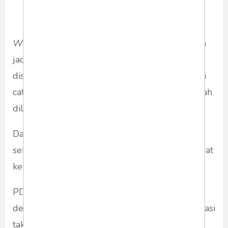
Walk out
terhadap Dedi Mulyadi memang bisa
jadi simbol ketegasan PDIP. Tapi jika tidak
disertai narasi substantif, ia hanya akan menjadi
catatan kecil dalam sejarah; teatrikal, tapi mudah
dilupakan.
Dalam demokrasi yang matang, oposisi bukan
sekadar lawan, tetapi mitra kritis dalam merawat
kewarasan kekuasaan.
PDIP punya pilihan: tetap menjadi partai besar
dengan gagasan, atau terjebak dalam konfrontasi
tak produktif.