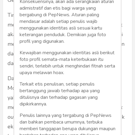
Gerindra, yang menjadi target.
Konsekuensinya, akan ada serangkaian aturan
adimistratif dan etis bagi warga yang
bergabung di PepNews. Aturan paling
Tindakan
walk out
ini bukan peristiwa biasa. Ia
mendasar adalah setiap penulis wajib
merupakan sinyal politik keras bahwa PDIP tak
menggunakan identitas asli sesuai kartu
akan berdamai dengan kekuasaan yang tak lagi
keterangan penduduk. Demikian juga foto
profil yang digunakan.
mereka kuasai—baik di eksekutif pusat maupun
Kewajiban menggunakan identitas asli berikut
daerah. Namun, apakah ini strategi yang bijak
foto profil semata-mata keterbukaan itu
dalam konteks demokrasi Indonesia saat ini?
sendiri, terlebih untuk menghindari fitnah serta
upaya melawan hoax.
Dalam filsafat politik kontemporer, Chantal
Terkait etis penulisan, setiap penulis
Mouffe menyebut pentingnya agonistik politik,
bertanggung jawab terhadap apa yang
ditulisnya dan terhadap gagasan yang
yakni adanya ruang bagi oposisi untuk
dipikirkannya.
menunjukkan ketidaksetujuan secara sah.
Walk
Penulis lainnya yang tergabung di PepNews
out
bisa dibaca sebagai praktik agonistik, bentuk
dan bahkan pembaca umumnya, terbuka
ekspresi ketidakterimaan terhadap sikap atau
memberi tanggapan berupa dukungan maupun