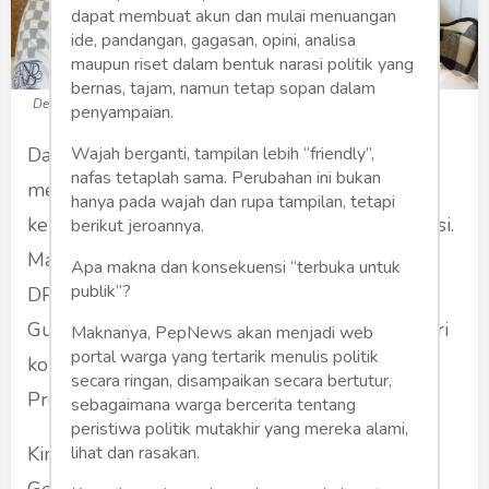
dapat membuat akun dan mulai menuangan
ide, pandangan, gagasan, opini, analisa
maupun riset dalam bentuk narasi politik yang
bernas, tajam, namun tetap sopan dalam
Dedi Mulyadi (Foto: Kompas.id)
penyampaian.
Wajah berganti, tampilan lebih “friendly”,
Dalam lanskap demokrasi Indonesia yang kian
nafas tetaplah sama. Perubahan ini bukan
mediatik, aksi politik bukan lagi sekadar adu
hanya pada wajah dan rupa tampilan, tetapi
kebijakan, melainkan juga pertarungan persepsi.
berikut jeroannya.
Manuver
walk out
yang dilakukan Fraksi PDIP
Apa makna dan konsekuensi “terbuka untuk
publik”?
DPRD Jawa Barat dalam rapat kerja bersama
Gubernur Dedi Mulyadi adalah babak baru dari
Maknanya, PepNews akan menjadi web
portal warga yang tertarik menulis politik
konfrontasi politik yang sebelumnya menyasar
secara ringan, disampaikan secara bertutur,
Presiden Jokowi.
sebagaimana warga bercerita tentang
peristiwa politik mutakhir yang mereka alami,
lihat dan rasakan.
Kini, giliran Dedi Mulyadi, figur populis dari