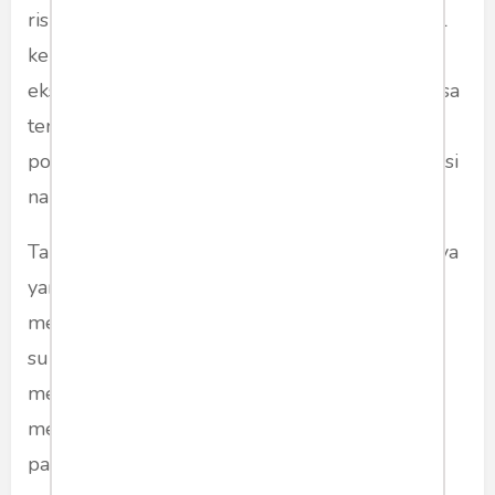
risiko. Keuntungannya bisa saja memberi sinyal
keras bahwa legislatif tidak tunduk pada
eksekutif, memobilisasi basis partai yang merasa
terpinggirkan, serta menghadirkan momen
politik yang bisa dimanfaatkan untuk konsolidasi
narasi.
Tapi akai
walk out
juga menyimpan kerugiannya
yang jauh lebih kompleks, yakni publik bisa
menilai
walk out
sebagai pelarian dari debat
substansi, kehilangan kesempatan
menyampaikan kritik secara langsung, sampai
menimbulkan persepsi destruktif terhadap
parlemen sebagai lembaga.