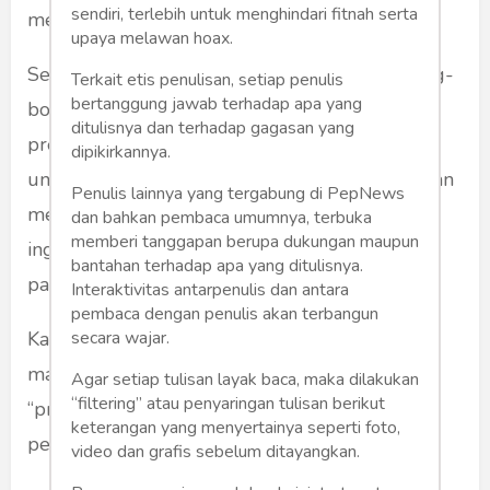
sendiri, terlebih untuk menghindari fitnah serta
mereka tidak setuju?
upaya melawan hoax.
Sederhana saja alasannya. Mereka berbondong-
Terkait etis penulisan, setiap penulis
bertanggung jawab terhadap apa yang
bondong datang ke TPS memilih seorang
ditulisnya dan terhadap gagasan yang
presiden. Bagi mereka presiden akan bekerja
dipikirkannya.
untuk kepentingan mereka, untuk kesejahteraan
Penulis lainnya yang tergabung di PepNews
mereka, untuk prinsip keadilan yang mereka
dan bahkan pembaca umumnya, terbuka
memberi tanggapan berupa dukungan maupun
inginkan, bukan bekerja untuk kepentingan
bantahan terhadap apa yang ditulisnya.
partai !
Interaktivitas antarpenulis dan antara
pembaca dengan penulis akan terbangun
secara wajar.
Katakanlah kata “Petugas.” ingin disebut di sini,
maka presiden itu lebih tepat dikatakan
Agar setiap tulisan layak baca, maka dilakukan
“filtering” atau penyaringan tulisan berikut
“presiden petugas rakyat,” atau “presiden
keterangan yang menyertainya seperti foto,
petugas konstitusi.”
video dan grafis sebelum ditayangkan.