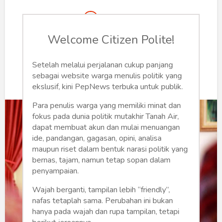
Humaniora
Denny JA
Sketsa
Kamis, 7 September 2023 | 08:28 WIB
Welcome Citizen Polite!
Tekno
0
234
Setelah melalui perjalanan cukup panjang
Gaya
sebagai website warga menulis politik yang
ekslusif, kini PepNews terbuka untuk publik.
Wisata
Para penulis warga yang memiliki minat dan
fokus pada dunia politik mutakhir Tanah Air,
Wanita
dapat membuat akun dan mulai menuangan
ide, pandangan, gagasan, opini, analisa
maupun riset dalam bentuk narasi politik yang
bernas, tajam, namun tetap sopan dalam
penyampaian.
Wajah berganti, tampilan lebih “friendly”,
nafas tetaplah sama. Perubahan ini bukan
hanya pada wajah dan rupa tampilan, tetapi