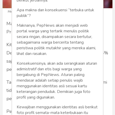
berikut jeroannya.
Apa makna dan konsekuensi “terbuka untuk
Megawati dan Joko Widodo (Foto: fajar.co.id)
publik”?
Mayoritas publik tidak setuju dengan prinsip
Maknanya, PepNews akan menjadi web
portal warga yang tertarik menulis politik
Presiden sebagai petugas partai.
secara ringan, disampaikan secara bertutur,
sebagaimana warga bercerita tentang
Kita mulai dulu dengan data. Ini survei LSI
peristiwa politik mutakhir yang mereka alami,
Denny JA, bulan Agustus 2023. Sebanyak 16,8%
lihat dan rasakan.
saja yang menyatakan setuju presiden sebagai
Konsekuensinya, akan ada serangkaian aturan
adimistratif dan etis bagi warga yang
petugas partai.
bergabung di PepNews. Aturan paling
mendasar adalah setiap penulis wajib
Tapi majoritas sebesar 71,6% menyatakan: “kami
menggunakan identitas asli sesuai kartu
tidak setuju dengan prinsip presiden sebagai
keterangan penduduk. Demikian juga foto
profil yang digunakan.
petugas partai.
Kewajiban menggunakan identitas asli berikut
Pertanyaannya: Why? Mengapa? Mengapa
foto profil semata-mata keterbukaan itu