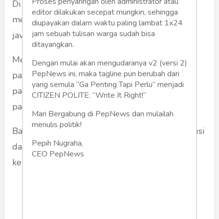
Proses penyaringan oleh administrator atau
Di konstitusi kita tak ada satu pasal pun yang
editor dilakukan secepat mungkin, sehingga
menyatakan bahwa presiden bertanggung-
diupayakan dalam waktu paling lambat 1x24
jam sebuah tulisan warga sudah bisa
jawab kepada partai.
ditayangkan.
Memang benar Presiden itu diusulkan oleh
Dengan mulai akan mengudaranya v2 (versi 2)
PepNews ini, maka tagline pun berubah dari
partai. Tapi semua kebijakannya, semua
yang semula “Ga Penting Tapi Perlu” menjadi
pandangannya, tak harus disetujui dulu oleh
CITIZEN POLITE: “Write It Right!”
partainya.
Mari Bergabung di PepNews dan mulailah
menulis politik!
Batas kerja seorang presiden hanyalah konstitusi
Pepih Nugraha,
dan undang-undang yang berlaku, bukan
CEO PepNews
kehendak partainya.
Menyatakan presiden petugas
partai menyalahi prinsip