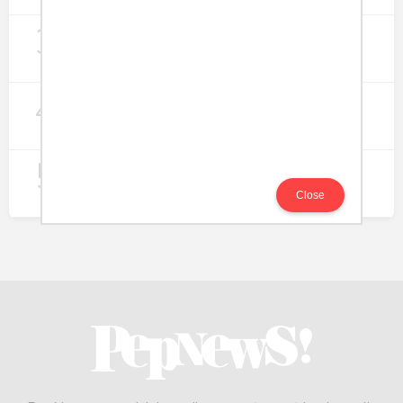
3
Digitalisasi Koperasi Merah Putih Buka
Peluang Ekonomi Baru di Desa
257
4
Rumah Subsidi dan Upaya Negara
Wujudkan Hunian Inklusif
240
5
Koperasi Merah Putih Didorong untuk
Perluas Distribusi Manfaat APBN
Close
214