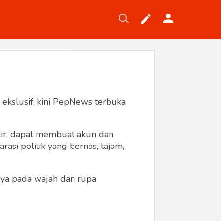
Tekno
Gaya
Wisata
Wanita
 ekslusif, kini PepNews terbuka
 Air, dapat membuat akun dan
asi politik yang bernas, tajam,
anya pada wajah dan rupa