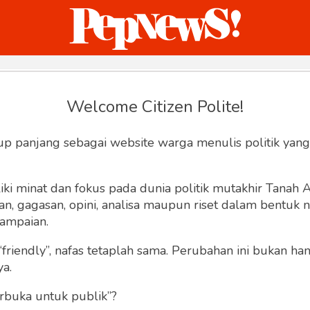
ternasional
Bisnis
Humaniora
Sketsa
Welcome Citizen Polite!
Hey, Welcome back.
up panjang sebagai website warga menulis politik yang
ki minat dan fokus pada dunia politik mutakhir Tanah
 gagasan, opini, analisa maupun riset dalam bentuk nar
ampaian.
“friendly”, nafas tetaplah sama. Perubahan ini bukan h
Lupa Sandi
Ingat saya
ya.
rbuka untuk publik”?