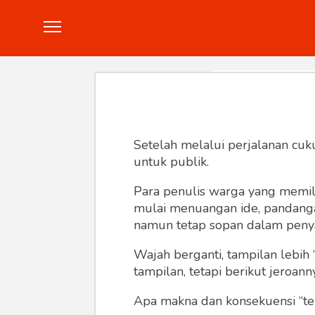
Politik
Konstitusi
Hankam
In
Setelah melalui perjalanan cuk
untuk publik.
Para penulis warga yang memili
mulai menuangan ide, pandangan,
namun tetap sopan dalam peny
Wajah berganti, tampilan lebih 
tampilan, tetapi berikut jeroann
Apa makna dan konsekuensi “te