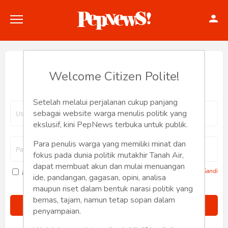
Hey, Welcome back.
Welcome Citizen Polite!
Setelah melalui perjalanan cukup panjang
Politik
sebagai website warga menulis politik yang
ekslusif, kini PepNews terbuka untuk publik.
Konstitusi
Para penulis warga yang memiliki minat dan
fokus pada dunia politik mutakhir Tanah Air,
Hankam
dapat membuat akun dan mulai menuangan
Lupa Sandi
Ingat saya
ide, pandangan, gagasan, opini, analisa
Internasional
maupun riset dalam bentuk narasi politik yang
bernas, tajam, namun tetap sopan dalam
Bisnis
penyampaian.