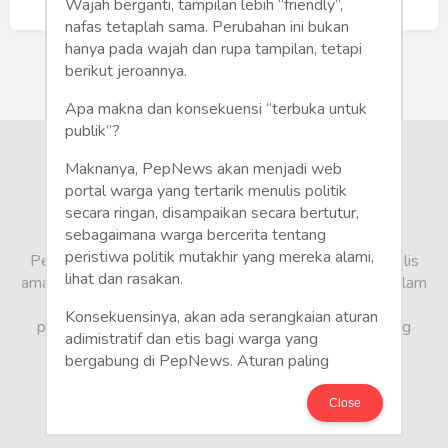
Humaniora
Buat Akun Baru
Wajah berganti, tampilan lebih “friendly”,
nafas tetaplah sama. Perubahan ini bukan
Sketsa
hanya pada wajah dan rupa tampilan, tetapi
berikut jeroannya.
Tekno
Apa makna dan konsekuensi “terbuka untuk
publik”?
Gaya
Maknanya, PepNews akan menjadi web
Wisata
portal warga yang tertarik menulis politik
secara ringan, disampaikan secara bertutur,
sebagaimana warga bercerita tentang
Wanita
peristiwa politik mutakhir yang mereka alami,
PepNews.com adalah media warga, tempat bagi penulis
lihat dan rasakan.
amatir dan profesional menyampaikan berbagai opini dalam
bentuk artikel mapun feature yang ditulis dari sudut
Konsekuensinya, akan ada serangkaian aturan
pandang tidak biasa, yang berbeda dari sudut pandang
adimistratif dan etis bagi warga yang
berita media arus utama.
bergabung di PepNews. Aturan paling
mendasar adalah setiap penulis wajib
menggunakan identitas asli sesuai kartu
Close
keterangan penduduk. Demikian juga foto