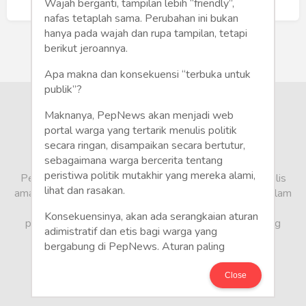
Humaniora
Buat Akun Baru
Wajah berganti, tampilan lebih “friendly”,
nafas tetaplah sama. Perubahan ini bukan
Sketsa
hanya pada wajah dan rupa tampilan, tetapi
berikut jeroannya.
Tekno
Apa makna dan konsekuensi “terbuka untuk
publik”?
Gaya
Maknanya, PepNews akan menjadi web
Wisata
portal warga yang tertarik menulis politik
secara ringan, disampaikan secara bertutur,
sebagaimana warga bercerita tentang
Wanita
peristiwa politik mutakhir yang mereka alami,
PepNews.com adalah media warga, tempat bagi penulis
lihat dan rasakan.
amatir dan profesional menyampaikan berbagai opini dalam
bentuk artikel mapun feature yang ditulis dari sudut
Konsekuensinya, akan ada serangkaian aturan
pandang tidak biasa, yang berbeda dari sudut pandang
adimistratif dan etis bagi warga yang
berita media arus utama.
bergabung di PepNews. Aturan paling
mendasar adalah setiap penulis wajib
menggunakan identitas asli sesuai kartu
Close
keterangan penduduk. Demikian juga foto