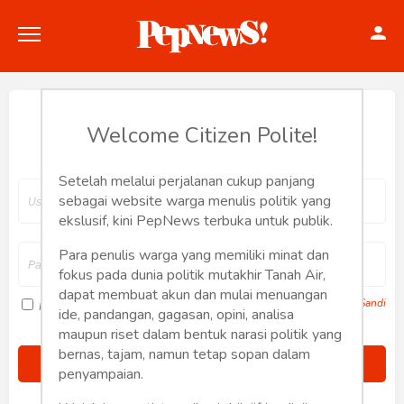
Hey, Welcome back.
Welcome Citizen Polite!
Setelah melalui perjalanan cukup panjang
Politik
sebagai website warga menulis politik yang
ekslusif, kini PepNews terbuka untuk publik.
Konstitusi
Para penulis warga yang memiliki minat dan
fokus pada dunia politik mutakhir Tanah Air,
Hankam
dapat membuat akun dan mulai menuangan
Lupa Sandi
Ingat saya
ide, pandangan, gagasan, opini, analisa
Internasional
maupun riset dalam bentuk narasi politik yang
bernas, tajam, namun tetap sopan dalam
Bisnis
penyampaian.