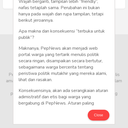
Humaniora
Buat Akun Baru
Wajah berganti, tampilan lebih “friendly”,
nafas tetaplah sama. Perubahan ini bukan
Sketsa
hanya pada wajah dan rupa tampilan, tetapi
berikut jeroannya.
Tekno
Apa makna dan konsekuensi “terbuka untuk
publik”?
Gaya
Maknanya, PepNews akan menjadi web
Wisata
portal warga yang tertarik menulis politik
secara ringan, disampaikan secara bertutur,
sebagaimana warga bercerita tentang
Wanita
peristiwa politik mutakhir yang mereka alami,
PepNews.com adalah media warga, tempat bagi penulis
lihat dan rasakan.
amatir dan profesional menyampaikan berbagai opini dalam
bentuk artikel mapun feature yang ditulis dari sudut
Konsekuensinya, akan ada serangkaian aturan
pandang tidak biasa, yang berbeda dari sudut pandang
adimistratif dan etis bagi warga yang
berita media arus utama.
bergabung di PepNews. Aturan paling
mendasar adalah setiap penulis wajib
menggunakan identitas asli sesuai kartu
Close
keterangan penduduk. Demikian juga foto