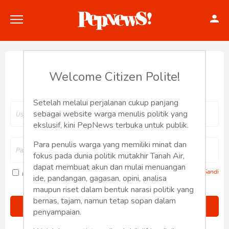
Hey, Welcome back.
Welcome Citizen Polite!
Setelah melalui perjalanan cukup panjang
Politik
sebagai website warga menulis politik yang
ekslusif, kini PepNews terbuka untuk publik.
Konstitusi
Para penulis warga yang memiliki minat dan
fokus pada dunia politik mutakhir Tanah Air,
Hankam
dapat membuat akun dan mulai menuangan
Lupa Sandi
Ingat saya
ide, pandangan, gagasan, opini, analisa
Internasional
maupun riset dalam bentuk narasi politik yang
bernas, tajam, namun tetap sopan dalam
Bisnis
penyampaian.