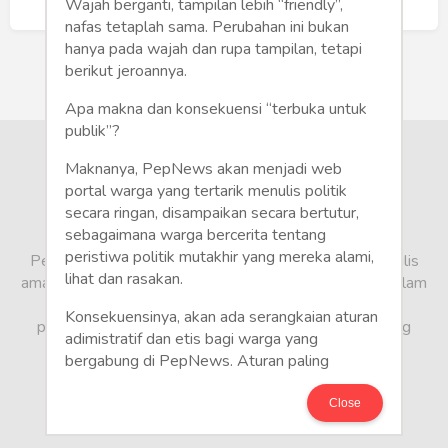
Humaniora
Buat Akun Baru
Wajah berganti, tampilan lebih “friendly”,
nafas tetaplah sama. Perubahan ini bukan
Sketsa
hanya pada wajah dan rupa tampilan, tetapi
berikut jeroannya.
Tekno
Apa makna dan konsekuensi “terbuka untuk
publik”?
Gaya
Maknanya, PepNews akan menjadi web
Wisata
portal warga yang tertarik menulis politik
secara ringan, disampaikan secara bertutur,
sebagaimana warga bercerita tentang
Wanita
peristiwa politik mutakhir yang mereka alami,
PepNews.com adalah media warga, tempat bagi penulis
lihat dan rasakan.
amatir dan profesional menyampaikan berbagai opini dalam
bentuk artikel mapun feature yang ditulis dari sudut
Konsekuensinya, akan ada serangkaian aturan
pandang tidak biasa, yang berbeda dari sudut pandang
adimistratif dan etis bagi warga yang
berita media arus utama.
bergabung di PepNews. Aturan paling
mendasar adalah setiap penulis wajib
menggunakan identitas asli sesuai kartu
Close
keterangan penduduk. Demikian juga foto