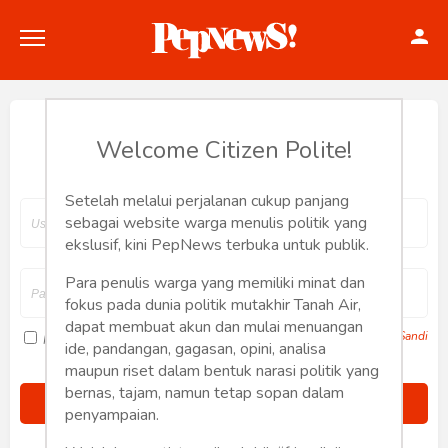
Hey, Welcome back.
Welcome Citizen Polite!
Setelah melalui perjalanan cukup panjang
Politik
sebagai website warga menulis politik yang
ekslusif, kini PepNews terbuka untuk publik.
Konstitusi
Para penulis warga yang memiliki minat dan
fokus pada dunia politik mutakhir Tanah Air,
Hankam
dapat membuat akun dan mulai menuangan
Lupa Sandi
Ingat saya
ide, pandangan, gagasan, opini, analisa
Internasional
maupun riset dalam bentuk narasi politik yang
bernas, tajam, namun tetap sopan dalam
Bisnis
penyampaian.