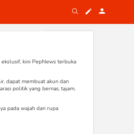
Tekno
Gaya
Wisata
Wanita
 ekslusif, kini PepNews terbuka
 Air, dapat membuat akun dan
asi politik yang bernas, tajam,
anya pada wajah dan rupa