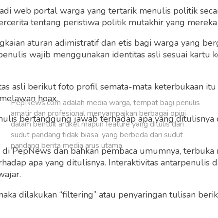
 web portal warga yang tertarik menulis politik secar
Buat Akun Baru
cerita tentang peristiwa politik mutakhir yang mereka a
gkaian aturan adimistratif dan etis bagi warga yang b
penulis wajib menggunakan identitas asli sesuai kartu
 asli berikut foto profil semata-mata keterbukaan itu s
 melawan hoax.
PepNews.com adalah media warga, tempat bagi penulis
amatir dan profesional menyampaikan berbagai opini
 penulis bertanggung jawab terhadap apa yang ditulisny
dalam bentuk artikel mapun feature yang ditulis dari
sudut pandang tidak biasa, yang berbeda dari sudut
pandang berita media arus utama.
ng di PepNews dan bahkan pembaca umumnya, terbuka
dap apa yang ditulisnya. Interaktivitas antarpenulis
wajar.
 maka dilakukan “filtering” atau penyaringan tulisan ber
o dan grafis sebelum ditayangkan.