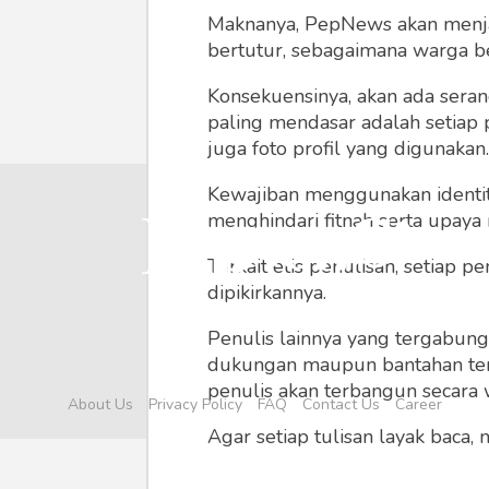
Maknanya, PepNews akan menjadi
bertutur, sebagaimana warga ber
Konsekuensinya, akan ada seran
paling mendasar adalah setiap 
juga foto profil yang digunakan.
Kewajiban menggunakan identitas
menghindari fitnah serta upaya
Terkait etis penulisan, setiap
dipikirkannya.
Penulis lainnya yang tergabu
dukungan maupun bantahan terha
penulis akan terbangun secara 
About Us
Privacy Policy
FAQ
Contact Us
Career
Agar setiap tulisan layak baca,
menyertainya seperti foto, vide