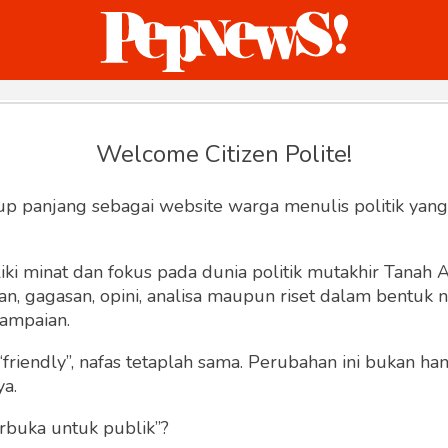
ternasional
Bisnis
Humaniora
Sketsa
Welcome Citizen Polite!
Hey, Welcome back.
up panjang sebagai website warga menulis politik yang
ki minat dan fokus pada dunia politik mutakhir Tanah
 gagasan, opini, analisa maupun riset dalam bentuk nar
ampaian.
“friendly”, nafas tetaplah sama. Perubahan ini bukan h
Lupa Sandi
Ingat saya
ya.
rbuka untuk publik”?