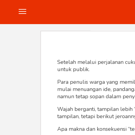
Politik
Konstitusi
Hankam
In
Setelah melalui perjalanan cuk
untuk publik.
Para penulis warga yang memili
mulai menuangan ide, pandangan,
namun tetap sopan dalam peny
Wajah berganti, tampilan lebih 
tampilan, tetapi berikut jeroann
Apa makna dan konsekuensi “te