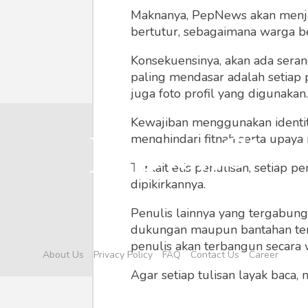
Maknanya, PepNews akan menjadi
bertutur, sebagaimana warga ber
Konsekuensinya, akan ada seran
paling mendasar adalah setiap 
juga foto profil yang digunakan.
Kewajiban menggunakan identitas
menghindari fitnah serta upaya
Terkait etis penulisan, setiap
dipikirkannya.
Penulis lainnya yang tergabu
dukungan maupun bantahan terha
penulis akan terbangun secara 
About Us
Privacy Policy
FAQ
Contact Us
Career
Agar setiap tulisan layak baca,
menyertainya seperti foto, vide