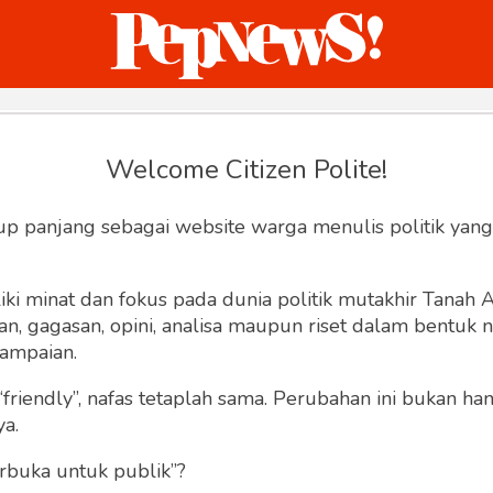
ternasional
Bisnis
Humaniora
Sketsa
Welcome Citizen Polite!
Hey, Welcome back.
up panjang sebagai website warga menulis politik yang
ki minat dan fokus pada dunia politik mutakhir Tanah
 gagasan, opini, analisa maupun riset dalam bentuk nar
ampaian.
“friendly”, nafas tetaplah sama. Perubahan ini bukan h
Lupa Sandi
Ingat saya
ya.
rbuka untuk publik”?