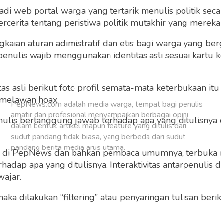
 web portal warga yang tertarik menulis politik secar
Buat Akun Baru
cerita tentang peristiwa politik mutakhir yang mereka a
gkaian aturan adimistratif dan etis bagi warga yang b
penulis wajib menggunakan identitas asli sesuai kartu
 asli berikut foto profil semata-mata keterbukaan itu s
 melawan hoax.
PepNews.com adalah media warga, tempat bagi penulis
amatir dan profesional menyampaikan berbagai opini
 penulis bertanggung jawab terhadap apa yang ditulisny
dalam bentuk artikel mapun feature yang ditulis dari
sudut pandang tidak biasa, yang berbeda dari sudut
pandang berita media arus utama.
ng di PepNews dan bahkan pembaca umumnya, terbuka
dap apa yang ditulisnya. Interaktivitas antarpenulis
wajar.
 maka dilakukan “filtering” atau penyaringan tulisan ber
o dan grafis sebelum ditayangkan.