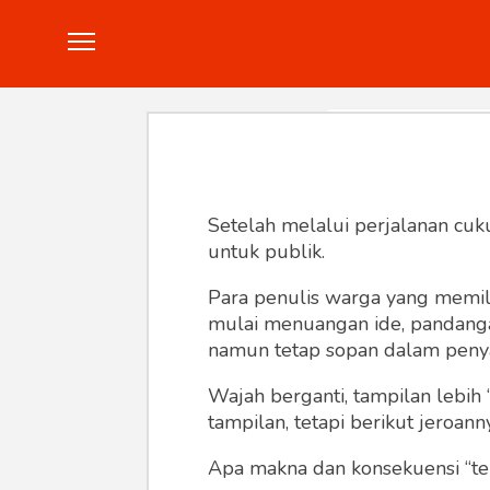
Politik
Konstitusi
Hankam
In
Setelah melalui perjalanan cuk
untuk publik.
Para penulis warga yang memili
mulai menuangan ide, pandangan,
namun tetap sopan dalam peny
Wajah berganti, tampilan lebih 
tampilan, tetapi berikut jeroann
Apa makna dan konsekuensi “te