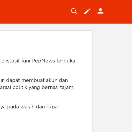
Tekno
Gaya
Wisata
Wanita
 ekslusif, kini PepNews terbuka
 Air, dapat membuat akun dan
asi politik yang bernas, tajam,
anya pada wajah dan rupa