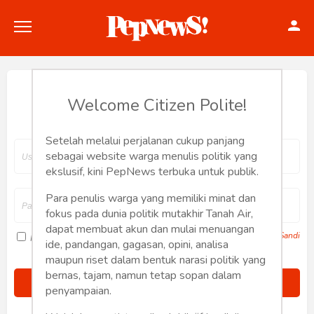
Hey, Welcome back.
Welcome Citizen Polite!
Setelah melalui perjalanan cukup panjang
Politik
sebagai website warga menulis politik yang
ekslusif, kini PepNews terbuka untuk publik.
Konstitusi
Para penulis warga yang memiliki minat dan
fokus pada dunia politik mutakhir Tanah Air,
Hankam
dapat membuat akun dan mulai menuangan
Lupa Sandi
Ingat saya
ide, pandangan, gagasan, opini, analisa
Internasional
maupun riset dalam bentuk narasi politik yang
bernas, tajam, namun tetap sopan dalam
Bisnis
penyampaian.