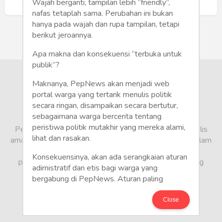
Humaniora
Buat Akun Baru
Wajah berganti, tampilan lebih “friendly”,
nafas tetaplah sama. Perubahan ini bukan
Sketsa
hanya pada wajah dan rupa tampilan, tetapi
berikut jeroannya.
Tekno
Apa makna dan konsekuensi “terbuka untuk
publik”?
Gaya
Maknanya, PepNews akan menjadi web
Wisata
portal warga yang tertarik menulis politik
secara ringan, disampaikan secara bertutur,
sebagaimana warga bercerita tentang
Wanita
peristiwa politik mutakhir yang mereka alami,
PepNews.com adalah media warga, tempat bagi penulis
lihat dan rasakan.
amatir dan profesional menyampaikan berbagai opini dalam
bentuk artikel mapun feature yang ditulis dari sudut
Konsekuensinya, akan ada serangkaian aturan
pandang tidak biasa, yang berbeda dari sudut pandang
adimistratif dan etis bagi warga yang
berita media arus utama.
bergabung di PepNews. Aturan paling
mendasar adalah setiap penulis wajib
menggunakan identitas asli sesuai kartu
Close
keterangan penduduk. Demikian juga foto