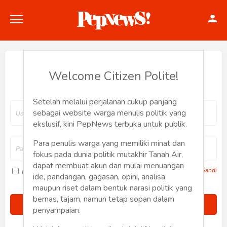
Hey, Welcome back.
Welcome Citizen Polite!
Setelah melalui perjalanan cukup panjang
Politik
sebagai website warga menulis politik yang
ekslusif, kini PepNews terbuka untuk publik.
Konstitusi
Para penulis warga yang memiliki minat dan
fokus pada dunia politik mutakhir Tanah Air,
Hankam
dapat membuat akun dan mulai menuangan
Lupa Sandi
Ingat saya
ide, pandangan, gagasan, opini, analisa
Internasional
maupun riset dalam bentuk narasi politik yang
bernas, tajam, namun tetap sopan dalam
Bisnis
penyampaian.