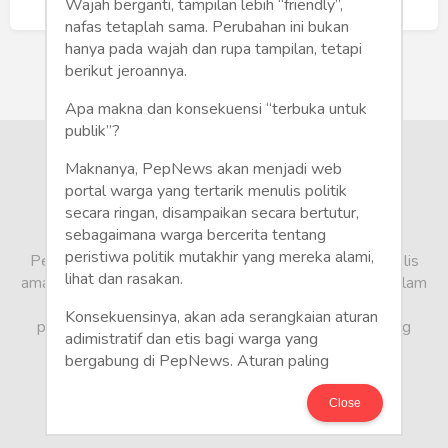
Humaniora
Buat Akun Baru
Wajah berganti, tampilan lebih “friendly”,
nafas tetaplah sama. Perubahan ini bukan
Sketsa
hanya pada wajah dan rupa tampilan, tetapi
berikut jeroannya.
Tekno
Apa makna dan konsekuensi “terbuka untuk
publik”?
Gaya
Maknanya, PepNews akan menjadi web
Wisata
portal warga yang tertarik menulis politik
secara ringan, disampaikan secara bertutur,
sebagaimana warga bercerita tentang
Wanita
peristiwa politik mutakhir yang mereka alami,
PepNews.com adalah media warga, tempat bagi penulis
lihat dan rasakan.
amatir dan profesional menyampaikan berbagai opini dalam
bentuk artikel mapun feature yang ditulis dari sudut
Konsekuensinya, akan ada serangkaian aturan
pandang tidak biasa, yang berbeda dari sudut pandang
adimistratif dan etis bagi warga yang
berita media arus utama.
bergabung di PepNews. Aturan paling
mendasar adalah setiap penulis wajib
menggunakan identitas asli sesuai kartu
Close
keterangan penduduk. Demikian juga foto