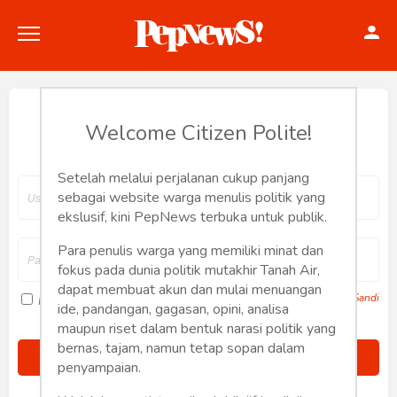
Hey, Welcome back.
Welcome Citizen Polite!
Setelah melalui perjalanan cukup panjang
Politik
sebagai website warga menulis politik yang
ekslusif, kini PepNews terbuka untuk publik.
Konstitusi
Para penulis warga yang memiliki minat dan
fokus pada dunia politik mutakhir Tanah Air,
Hankam
dapat membuat akun dan mulai menuangan
Lupa Sandi
Ingat saya
ide, pandangan, gagasan, opini, analisa
Internasional
maupun riset dalam bentuk narasi politik yang
bernas, tajam, namun tetap sopan dalam
Bisnis
penyampaian.