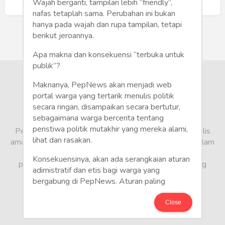
Humaniora
Buat Akun Baru
Wajah berganti, tampilan lebih “friendly”,
nafas tetaplah sama. Perubahan ini bukan
Sketsa
hanya pada wajah dan rupa tampilan, tetapi
berikut jeroannya.
Tekno
Apa makna dan konsekuensi “terbuka untuk
publik”?
Gaya
Maknanya, PepNews akan menjadi web
Wisata
portal warga yang tertarik menulis politik
secara ringan, disampaikan secara bertutur,
sebagaimana warga bercerita tentang
Wanita
peristiwa politik mutakhir yang mereka alami,
PepNews.com adalah media warga, tempat bagi penulis
lihat dan rasakan.
amatir dan profesional menyampaikan berbagai opini dalam
bentuk artikel mapun feature yang ditulis dari sudut
Konsekuensinya, akan ada serangkaian aturan
pandang tidak biasa, yang berbeda dari sudut pandang
adimistratif dan etis bagi warga yang
berita media arus utama.
bergabung di PepNews. Aturan paling
mendasar adalah setiap penulis wajib
menggunakan identitas asli sesuai kartu
Close
keterangan penduduk. Demikian juga foto