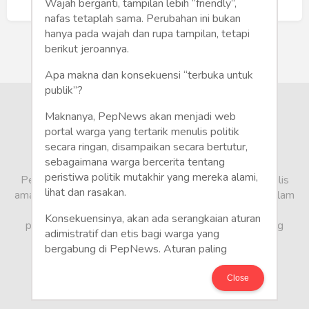
Humaniora
Buat Akun Baru
Wajah berganti, tampilan lebih “friendly”,
nafas tetaplah sama. Perubahan ini bukan
Sketsa
hanya pada wajah dan rupa tampilan, tetapi
berikut jeroannya.
Tekno
Apa makna dan konsekuensi “terbuka untuk
publik”?
Gaya
Maknanya, PepNews akan menjadi web
Wisata
portal warga yang tertarik menulis politik
secara ringan, disampaikan secara bertutur,
sebagaimana warga bercerita tentang
Wanita
peristiwa politik mutakhir yang mereka alami,
PepNews.com adalah media warga, tempat bagi penulis
lihat dan rasakan.
amatir dan profesional menyampaikan berbagai opini dalam
bentuk artikel mapun feature yang ditulis dari sudut
Konsekuensinya, akan ada serangkaian aturan
pandang tidak biasa, yang berbeda dari sudut pandang
adimistratif dan etis bagi warga yang
berita media arus utama.
bergabung di PepNews. Aturan paling
mendasar adalah setiap penulis wajib
menggunakan identitas asli sesuai kartu
Close
keterangan penduduk. Demikian juga foto