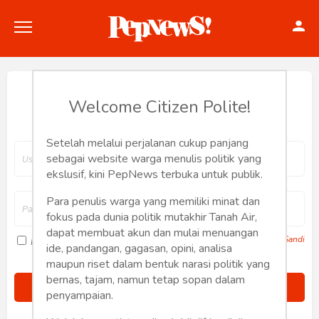
Hey, Welcome back.
Welcome Citizen Polite!
Setelah melalui perjalanan cukup panjang
Politik
sebagai website warga menulis politik yang
ekslusif, kini PepNews terbuka untuk publik.
Konstitusi
Para penulis warga yang memiliki minat dan
fokus pada dunia politik mutakhir Tanah Air,
Hankam
dapat membuat akun dan mulai menuangan
Lupa Sandi
Ingat saya
ide, pandangan, gagasan, opini, analisa
Internasional
maupun riset dalam bentuk narasi politik yang
bernas, tajam, namun tetap sopan dalam
Bisnis
penyampaian.