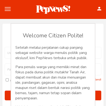
Hey, Welcome back.
Welcome Citizen Polite!
Setelah melalui perjalanan cukup panjang
Politik
sebagai website warga menulis politik yang
ekslusif, kini PepNews terbuka untuk publik.
Konstitusi
Para penulis warga yang memiliki minat dan
fokus pada dunia politik mutakhir Tanah Air,
Hankam
dapat membuat akun dan mulai menuangan
Lupa Sandi
Ingat saya
ide, pandangan, gagasan, opini, analisa
Internasional
maupun riset dalam bentuk narasi politik yang
bernas, tajam, namun tetap sopan dalam
Bisnis
penyampaian.