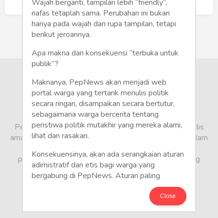
Humaniora
Buat Akun Baru
Wajah berganti, tampilan lebih “friendly”,
nafas tetaplah sama. Perubahan ini bukan
Sketsa
hanya pada wajah dan rupa tampilan, tetapi
berikut jeroannya.
Tekno
Apa makna dan konsekuensi “terbuka untuk
publik”?
Gaya
Maknanya, PepNews akan menjadi web
Wisata
portal warga yang tertarik menulis politik
secara ringan, disampaikan secara bertutur,
sebagaimana warga bercerita tentang
Wanita
peristiwa politik mutakhir yang mereka alami,
PepNews.com adalah media warga, tempat bagi penulis
lihat dan rasakan.
amatir dan profesional menyampaikan berbagai opini dalam
bentuk artikel mapun feature yang ditulis dari sudut
Konsekuensinya, akan ada serangkaian aturan
pandang tidak biasa, yang berbeda dari sudut pandang
adimistratif dan etis bagi warga yang
berita media arus utama.
bergabung di PepNews. Aturan paling
mendasar adalah setiap penulis wajib
menggunakan identitas asli sesuai kartu
Close
keterangan penduduk. Demikian juga foto