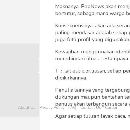
Maknanya, PepNews akan menjadi
bertutur, sebagaimana warga ber
Konsekuensinya, akan ada seran
paling mendasar adalah setiap 
juga foto profil yang digunakan.
Kewajiban menggunakan identitas
menghindari fitnah serta upaya
Terkait etis penulisan, setiap
dipikirkannya.
Penulis lainnya yang tergabu
dukungan maupun bantahan terha
penulis akan terbangun secara 
About Us
Privacy Policy
FAQ
Contact Us
Career
Agar setiap tulisan layak baca,
menyertainya seperti foto, vide