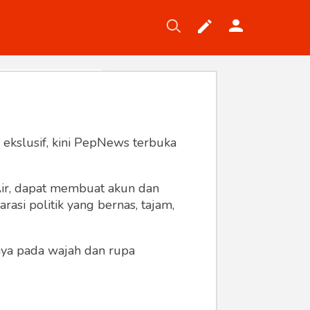
Tekno
Gaya
Wisata
Wanita
 ekslusif, kini PepNews terbuka
 Air, dapat membuat akun dan
asi politik yang bernas, tajam,
anya pada wajah dan rupa