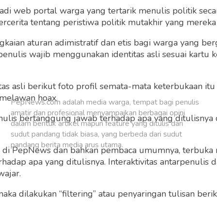
 web portal warga yang tertarik menulis politik secar
Buat Akun Baru
cerita tentang peristiwa politik mutakhir yang mereka a
gkaian aturan adimistratif dan etis bagi warga yang b
penulis wajib menggunakan identitas asli sesuai kartu
 asli berikut foto profil semata-mata keterbukaan itu s
 melawan hoax.
PepNews.com adalah media warga, tempat bagi penulis
amatir dan profesional menyampaikan berbagai opini
 penulis bertanggung jawab terhadap apa yang ditulisny
dalam bentuk artikel mapun feature yang ditulis dari
sudut pandang tidak biasa, yang berbeda dari sudut
pandang berita media arus utama.
ng di PepNews dan bahkan pembaca umumnya, terbuka
dap apa yang ditulisnya. Interaktivitas antarpenulis
wajar.
 maka dilakukan “filtering” atau penyaringan tulisan ber
o dan grafis sebelum ditayangkan.