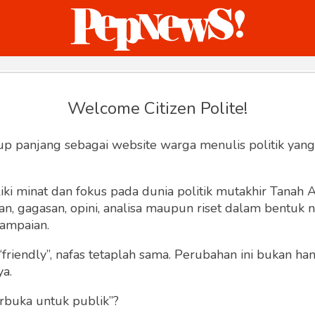
ternasional
Bisnis
Humaniora
Sketsa
Welcome Citizen Polite!
Hey, Welcome back.
up panjang sebagai website warga menulis politik yang
ki minat dan fokus pada dunia politik mutakhir Tanah
 gagasan, opini, analisa maupun riset dalam bentuk nar
ampaian.
“friendly”, nafas tetaplah sama. Perubahan ini bukan h
Lupa Sandi
Ingat saya
ya.
rbuka untuk publik”?