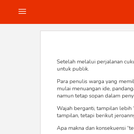
Politik
Konstitusi
Hankam
In
Setelah melalui perjalanan cuk
untuk publik.
Para penulis warga yang memili
mulai menuangan ide, pandangan,
namun tetap sopan dalam peny
Wajah berganti, tampilan lebih 
tampilan, tetapi berikut jeroann
Apa makna dan konsekuensi “te