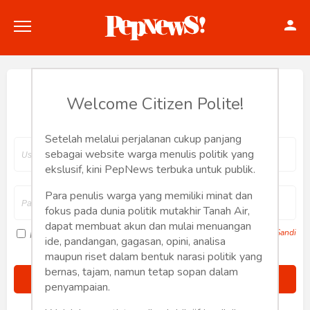
Hey, Welcome back.
Welcome Citizen Polite!
Setelah melalui perjalanan cukup panjang
Politik
sebagai website warga menulis politik yang
ekslusif, kini PepNews terbuka untuk publik.
Konstitusi
Para penulis warga yang memiliki minat dan
fokus pada dunia politik mutakhir Tanah Air,
Hankam
dapat membuat akun dan mulai menuangan
Lupa Sandi
Ingat saya
ide, pandangan, gagasan, opini, analisa
Internasional
maupun riset dalam bentuk narasi politik yang
bernas, tajam, namun tetap sopan dalam
Bisnis
penyampaian.