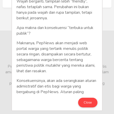
Humaniora
Buat Akun Baru
Wajah berganti, tampilan lebih “friendly”,
nafas tetaplah sama. Perubahan ini bukan
Sketsa
hanya pada wajah dan rupa tampilan, tetapi
berikut jeroannya.
Tekno
Apa makna dan konsekuensi “terbuka untuk
publik”?
Gaya
Maknanya, PepNews akan menjadi web
Wisata
portal warga yang tertarik menulis politik
secara ringan, disampaikan secara bertutur,
sebagaimana warga bercerita tentang
Wanita
peristiwa politik mutakhir yang mereka alami,
PepNews.com adalah media warga, tempat bagi penulis
lihat dan rasakan.
amatir dan profesional menyampaikan berbagai opini dalam
bentuk artikel mapun feature yang ditulis dari sudut
Konsekuensinya, akan ada serangkaian aturan
pandang tidak biasa, yang berbeda dari sudut pandang
adimistratif dan etis bagi warga yang
berita media arus utama.
bergabung di PepNews. Aturan paling
mendasar adalah setiap penulis wajib
menggunakan identitas asli sesuai kartu
Close
keterangan penduduk. Demikian juga foto