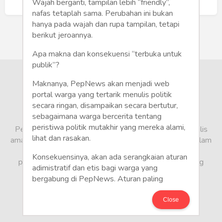
Humaniora
Buat Akun Baru
Wajah berganti, tampilan lebih “friendly”,
nafas tetaplah sama. Perubahan ini bukan
Sketsa
hanya pada wajah dan rupa tampilan, tetapi
berikut jeroannya.
Tekno
Apa makna dan konsekuensi “terbuka untuk
publik”?
Gaya
Maknanya, PepNews akan menjadi web
Wisata
portal warga yang tertarik menulis politik
secara ringan, disampaikan secara bertutur,
sebagaimana warga bercerita tentang
Wanita
peristiwa politik mutakhir yang mereka alami,
PepNews.com adalah media warga, tempat bagi penulis
lihat dan rasakan.
amatir dan profesional menyampaikan berbagai opini dalam
bentuk artikel mapun feature yang ditulis dari sudut
Konsekuensinya, akan ada serangkaian aturan
pandang tidak biasa, yang berbeda dari sudut pandang
adimistratif dan etis bagi warga yang
berita media arus utama.
bergabung di PepNews. Aturan paling
mendasar adalah setiap penulis wajib
menggunakan identitas asli sesuai kartu
Close
keterangan penduduk. Demikian juga foto