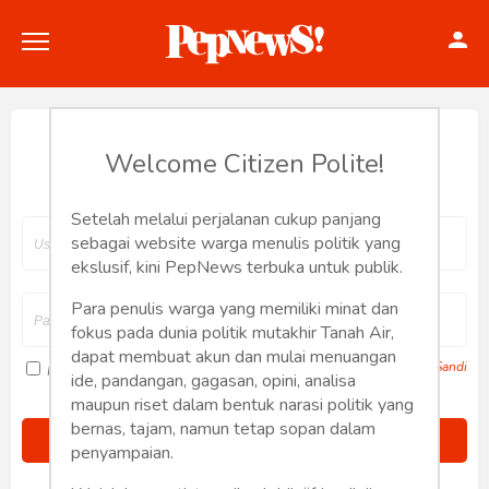
Hey, Welcome back.
Welcome Citizen Polite!
Setelah melalui perjalanan cukup panjang
Politik
sebagai website warga menulis politik yang
ekslusif, kini PepNews terbuka untuk publik.
Konstitusi
Para penulis warga yang memiliki minat dan
fokus pada dunia politik mutakhir Tanah Air,
Hankam
dapat membuat akun dan mulai menuangan
Lupa Sandi
Ingat saya
ide, pandangan, gagasan, opini, analisa
Internasional
maupun riset dalam bentuk narasi politik yang
bernas, tajam, namun tetap sopan dalam
Bisnis
penyampaian.