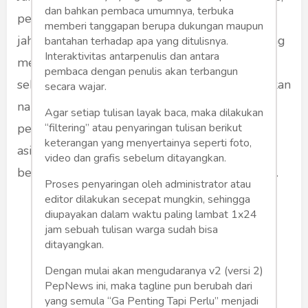
dan bahkan pembaca umumnya, terbuka
pengamat juga manusia. Mereka bisa baik atau
memberi tanggapan berupa dukungan maupun
jahat, bisa tulus atau dengki, bisa gigih berjuang
bantahan terhadap apa yang ditulisnya.
Interaktivitas antarpenulis dan antara
menegakkan kebenaran dan keadilan. Atau
pembaca dengan penulis akan terbangun
sebaliknya, membuka tangan untuk menyalurkan
secara wajar.
narasi kelompok kepentingan, memenuhi
Agar setiap tulisan layak baca, maka dilakukan
pesanan pihak lain, bahkan jadi proxy kekuatan
“filtering” atau penyaringan tulisan berikut
keterangan yang menyertainya seperti foto,
asing - dengan menebar sensasi - tak peduli
video dan grafis sebelum ditayangkan.
betapa resah warga dan masyarakat dibuatnya.
Proses penyaringan oleh administrator atau
editor dilakukan secepat mungkin, sehingga
diupayakan dalam waktu paling lambat 1x24
Saya ikut sedih melihat
jam sebuah tulisan warga sudah bisa
presenter yang berurai
ditayangkan.
airmata karena program
Dengan mulai akan mengudaranya v2 (versi 2)
tayangannya berakhir setelah
PepNews ini, maka tagline pun berubah dari
yang semula “Ga Penting Tapi Perlu” menjadi