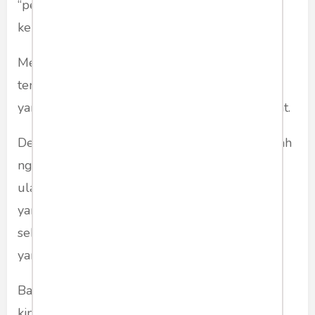
“pengamat” - “pakar” tanpa menguji
kepakarannya.
Media ‘mainstream’ kita, sebagiannya, telah
terjebak pada praktik praktik jurnalistik jahat -
yang secara kasat mata membodohi masyarakat.
Dengan berita hasil memamah biak, mengunyah
nguyah isu basi, dan menyajikannya berulang
ulang di medianya - karena ada konsumennya,
yang rakus dan menelannya mentah mentah
sebagai kebenaran. Meski mengandung racun
yang merusak pikiran.
Barangkali itulah kiat media masa yang tersisa
kini untuk bertahan hidup. Demi iklan, demi