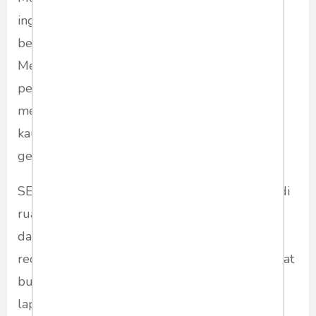
ingin damai, waras dan mencari informasi yang
benar - adil - benar, berdasar fakta dan data.
Melainkan berpihak pada kelompok kecewa,
pendukung partai kalah yang tidak mau
menerima kekalahan, politisi yang sakit hati,
kaum pecatan. Berpihak kepada warga yang
gemar konflik dan mengumbar kebencian.
SEBAGAI awak media - sebagai orang dapur di
ruang redaksi - saya bocorkan saja sisi jahat
dalam jurnalistik dan jurnalisme. Sisi jahat
redaktur media di balik meja redaksi, pada rapat
budget berita - hingga penugasan reporter di
lapangan: Mereka biasa membuat ‘framing’,