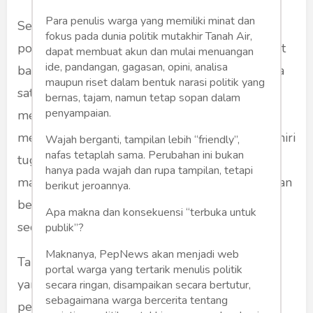
Para penulis warga yang memiliki minat dan
Sebenarnya saya sedih setiap kali membaca
fokus pada dunia politik mutakhir Tanah Air,
postingan di grup WA atau laman berita terkait
dapat membuat akun dan mulai menuangan
ide, pandangan, gagasan, opini, analisa
bangkrutnya media besar dan kredibel, dimana
maupun riset dalam bentuk narasi politik yang
satu per satu mengurangi jumlah awaknya,
bernas, tajam, namun tetap sopan dalam
penyampaian.
memberhentikan reporter dan wartawannya,
memutus kontrak pekerjanya, bahkan mengakhiri
Wajah berganti, tampilan lebih “friendly”,
nafas tetaplah sama. Perubahan ini bukan
tugas pemrednya. Apalagi jika yang kena PHK,
hanya pada wajah dan rupa tampilan, tetapi
masih muda, sedang bersemangat menyebarkan
berikut jeroannya.
berita, mendalami jurnalisme. Saya sungguh
Apa makna dan konsekuensi “terbuka untuk
sedih.
publik”?
Maknanya, PepNews akan menjadi web
Tapi kadang saya geram juga dengan media
portal warga yang tertarik menulis politik
yang sibuk menebarkan narasi kenegatifan,
secara ringan, disampaikan secara bertutur,
sebagaimana warga bercerita tentang
pesimisme dan memutar balikkan fakta, jadi