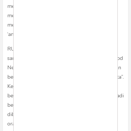
menganggap isu tidak penting. Masalahnya -
media kredibel sengaja menayangkan dan
membesarkannya. Mem-blow-up-nya sebagai
‘angel’ informasi yang berbeda.
RUMUS media klasik memang sederhana dan
sampai kini terus diterapkan : “Bad News is Good
News”. Bahwa “anjing menggigit manusia bukan
berita. Manusia menggigit anjing lah yang berita”.
Kebenaran dari pemerintah dan negara bukan
berita. Oposisi yang mengamuk lah yang menjadi
berita - aspirasi kaum sakit hatilah yang harus
diberitakan. Mereka sengaja mendatangkan
orang orang yang tidak kredibel sebagai