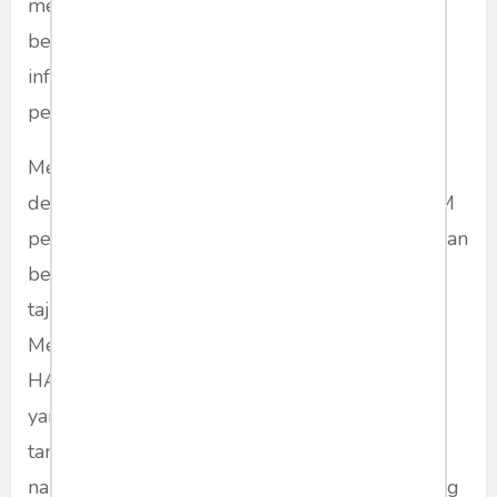
mengekspos sisi sensasinya berulang ulang -
berdalih “penelitian ilmiah” dari “pakar
informatika”, “ahli forensik” dan imajinasi
pemalsuan skripsi dan melebar kemana mana.
Mereka menyamakan kegiatan pendidikan
dengan kasus penyimpangan. Melindungi HAM
pelaku kejahatan, anak usia sekolah yang enggan
belajar dan tawuran yang memegang senjata
tajam yang mengerikan di jalanan.
Mempertimbangkan “kenyamanan” mereka,
HAM mereka merujuk pada teori pendidikan
yang ideal, wacana, konsep yang melambung
tanpa solusi, yang hanya berhenti pada narasi
narasi kosong. Mengabaikan para orangtua yang