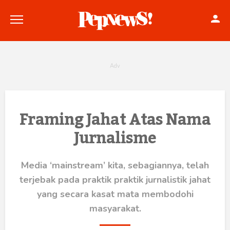
Politik
Framing Jahat Atas Nama
Jurnalisme
Konstitusi
Hankam
Media ‘mainstream’ kita, sebagiannya, telah
terjebak pada praktik praktik jurnalistik jahat
Internasional
yang secara kasat mata membodohi
Bisnis
masyarakat.