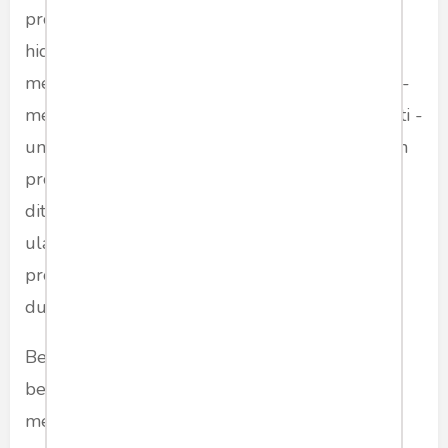
program makan gratisnya. Lalu memelintir isu
hidangan yang basi sebegitu rupa -
menjadikannya bahasan di program ‘talkshow’ -
mencari narasumber yang menolak dan antipati -
untuk menghakimi dan mengambil kesimpulan
program itu gagal, cacad, dan tak layak
diteruskan. Setelah itu ditayangkan berulang
ulang, sampai publik berkesimpulan bahwa
program itu gagal dan tidak layak mendapat
dukungan .
Begitu juga dengan isu ijazah palsu. Hanya
bermodal analisa dari fotokopi hasil postingan
media sosial - lalu dicarikan narasumber yang