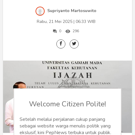
Humaniora
Supriyanto Martosuwito
Sketsa
Rabu, 21 Mei 2025 | 06:33 WIB
Tekno
0
296
Gaya
Wisata
Wanita
Welcome Citizen Polite!
Setelah melalui perjalanan cukup panjang
sebagai website warga menulis politik yang
ekslusif, kini PepNews terbuka untuk publik.