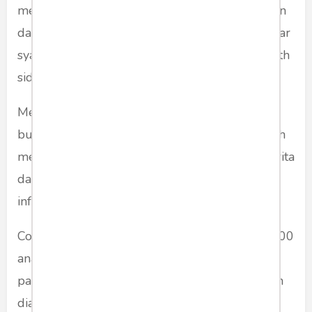
menyimpulkan berita sebelum cek ke lapangan
dan mengkonfirmasi narasumber lemah sekadar
syarat konfirmasi - memenuhi kaidah ‘cover both
side’ dan basa basi - ala kadarnya.
Mereka bias - tidak independen - cenderung
buruk sangka - dan suka sensasi. Mereka sudah
mengambil kesimpulan dan menulis judul berita
dan acara - bahkan sebelum mengumpulkan
informasi lengkap. Tidak bersikap adil.
Contoh : jika negara memberi makan gratis 1.000
anak, tapi 5 penerima paket makan basi lauk
pauknya, maka fokus ekspose dan pemberitaan
diarahkan pada kasus makanan basi itu, bukan