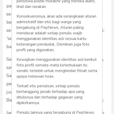
peristiwa politik mutakhir yang mereka alami,
partisan, membuat framing jahat - menebar
lihat dan rasakan.
sensasi - yang justru dilakukan oleh media
Konsekuensinya, akan ada serangkaian aturan
bermodal besar dan skala nasional. Sehingga -
adimistratif dan etis bagi warga yang
bergabung di PepNews. Aturan paling
sebagai konsumen - saya justru berteriak kesal:
mendasar adalah setiap penulis wajib
“semoga brangkut!” atau “media model gini
menggunakan identitas asli sesuai kartu
keterangan penduduk. Demikian juga foto
bagusnya tutup saja. Menyesatkan!”
profil yang digunakan.
Sebelum saya menulis dan menurunkan berita,
Kewajiban menggunakan identitas asli berikut
foto profil semata-mata keterbukaan itu
saya adalah pembaca, pengumpul informasi.
sendiri, terlebih untuk menghindari fitnah serta
Saya juga bagian dari konsumen berita,
upaya melawan hoax.
penonton dan pemantau berita. Pemilah berita
Terkait etis penulisan, setiap penulis
juga - karena sebagiannya informasi sampah.
bertanggung jawab terhadap apa yang
ditulisnya dan terhadap gagasan yang
Bahkan racun yang membahayakan masyarakat.
dipikirkannya.
Jangan pernah lupa - bahwa wartawan, jurnalis,
Penulis lainnya yang tergabung di PepNews