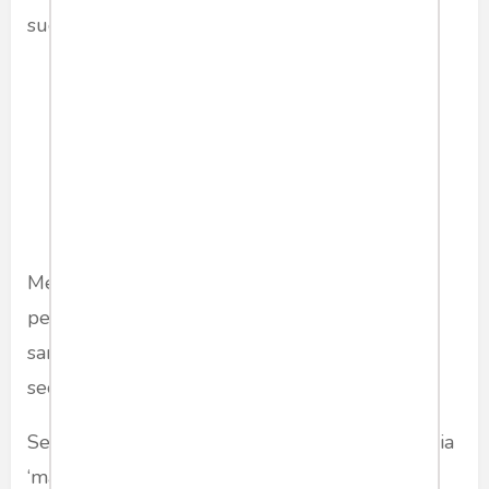
sudah putus asa dan menyerah -
Media cenderung memberi tempat kepada
pengamat yang kontra dari isu besar seolah
sama besar dengan mayoritas diam yang pro -
seolah sama kuat dan sama sama pentingnya.
Sensasi itu sebenarnya padam sendiri jika media
‘mainstream’ tidak memberitakan dan