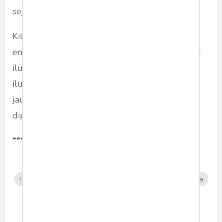
sejati.
Kita harus sadar juga, bahwa hidup ini seperti
embun pagi yang tersiram mentari. Ia bagaikan
ilusi. Jangan membangun kebahagiaan di atas
ilusi. Temukan yang sejati di dalam diri. Ia tak
jauh. Ia hanya perlu dikenali, dan kemudian
dipeluk sepenuh hati. Tunggu apa lagi?
***
humaniora
filsafat
moralitas
manusia
dunia
Share article: