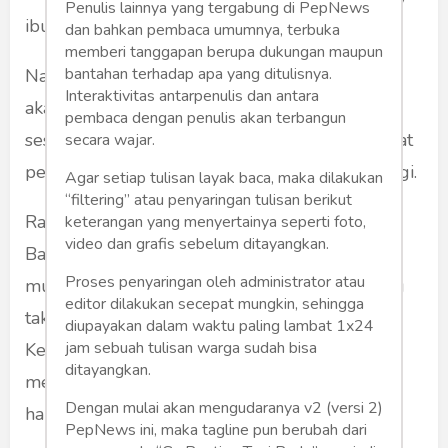
Penulis lainnya yang tergabung di PepNews
ibukota Indonesia ini.
dan bahkan pembaca umumnya, terbuka
memberi tanggapan berupa dukungan maupun
bantahan terhadap apa yang ditulisnya.
Namun, kita tak diberi tahu, bahwa semua itu
Interaktivitas antarpenulis dan antara
akan berakhir pada rasa hampa. Kesenangan
pembaca dengan penulis akan terbangun
sesaat muncul. Namun, ia begitu rapuh. Ia cepat
secara wajar.
pergi, seperti embun pagi tersiram mentari pagi.
Agar setiap tulisan layak baca, maka dilakukan
“filtering” atau penyaringan tulisan berikut
Rasa hampa akan menciptakan keterasingan.
keterangan yang menyertainya seperti foto,
video dan grafis sebelum ditayangkan.
Bagi Karl Marx, pemikir Jerman, keterasingan
Proses penyaringan oleh administrator atau
muncul, karena hubungan sosial ekonomi yang
editor dilakukan secepat mungkin, sehingga
tak adil. Ini tentu benar, tapi tak lengkap.
diupayakan dalam waktu paling lambat 1x24
jam sebuah tulisan warga sudah bisa
Keterasingan juga muncul dari sikap yang
ditayangkan.
mengejar ambisi sesaat yang berujung rasa
Dengan mulai akan mengudaranya v2 (versi 2)
hampa.
PepNews ini, maka tagline pun berubah dari