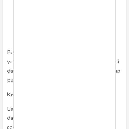
keluarga kita bangga. Kita
merasa belum bisa
mengharumkan nama
keluarga.
Betapa sia-sianya semua ini. Ini seperti anjing
yang mengejar ekornya sendiri. Tak akan selesai,
dan justru akan menciptakan rasa frustasi. Hidup
pun terasa sia-sia.
Keluar dari Lingkaran Setan
Bagaimana keluar dari lingkaran setan ini? Di
dalam tradisi Dharma Asia, ini disebut
sebagai Samsara, yakni sesuatu yang berulang