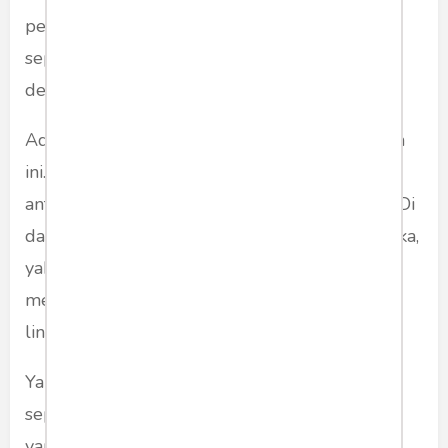
percuma. Bahagia datang sebentar. Namun,
seperti embun pagi tersiram mentari, ia pergi
dengan begitu cepat.
Ada dua cara untuk keluar dari lingkaran setan
ini. Pertama, kita perlu melakukan pembedaan
antara apa yang tetap, dan apa yang berubah. Di
dalam tradisi Dharma, ini disebut sebagai Viveka,
yakni menimbang dengan akal sehat. Ini
merupakan syarat untuk terbebaskan dari
lingkaran setan kehidupan.
Yang berubah tidaklah layak untuk dikejar. Itu
seperti angin yang datang dan pergi. Segala
yang berubah itu begitu rapuh, seperti embun