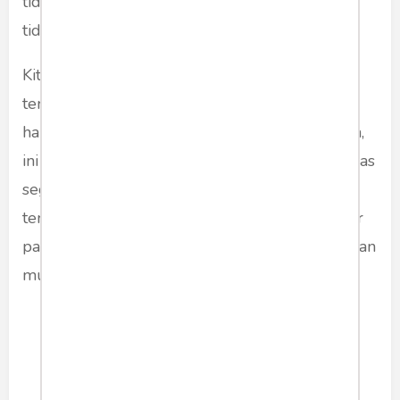
tidak ada di luar. Ia tidak ada di tempat suci. Ia
tidak ada di rumah ibadah, apapun agamanya.
Kita perlu mengenali kesadaran murni ini. Ini
terkait dengan langkah kedua, yakni melepas
hal-hal yang berubah. Di dalam tradisi Dharma,
ini disebut sebagai Vairagya, yakni sikap melepas
segala yang sementara. Biarkan yang berubah
terus berubah. Sementara, kita tetap bersandar
pada “Sang Hidup” di dalam diri, yakni kesadaran
murni.