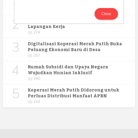
1
Pengabdian Masyarakat Prodi Spesialis
Keperawatan Medikal Bedah UNIMUS di
352
Pondok Pesantren Putra UNIMUS
Close
2
Semarang
MBG dan Perannya dalam Perluasan
Lapangan Kerja
274
3
Digitalisasi Koperasi Merah Putih Buka
Peluang Ekonomi Baru di Desa
257
4
Rumah Subsidi dan Upaya Negara
Wujudkan Hunian Inklusif
240
5
Koperasi Merah Putih Didorong untuk
Perluas Distribusi Manfaat APBN
214