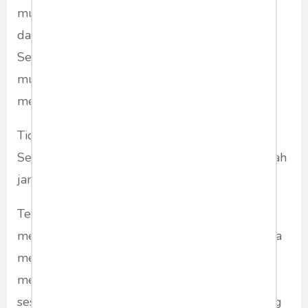
murni di dalam diri. Kita mengalami dunia di
dalam kesadaran murni yang kita miliki.
Semuanya adalah bagian dari dari kesadaran
murni tersebut. Menyadari ini berarti kita telah
mencapai pengetahuan hidup yang tertinggi.
Tidak ada yang dikejar. Tidak ada yang ditolak.
Semua adalah aku, dan aku adalah semua. Inilah
jantung hati dari Yoga.
Tentang segala yang berubah, kita
menggunakannya seperlunya. Ketika ia ada, kita
menggunakannya. Kita ia pergi, kita
merelakannya. Inilah kebebasan batin yang
sesungguhnya. Inilah inti dari kebahagiaan yang