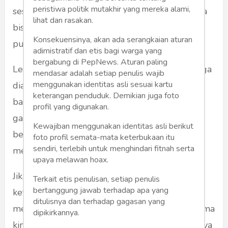
peristiwa politik mutakhir yang mereka alami,
sesuatu yang heboh. Hanya dengan begitu, kita
lihat dan rasakan.
bisa dikenal. Pengakuan dari masyarakat luas
Konsekuensinya, akan ada serangkaian aturan
pun disamakan dengan kebahagiaan.
adimistratif dan etis bagi warga yang
bergabung di PepNews. Aturan paling
Lewat berbagai iklan dan acara televisi, kita juga
mendasar adalah setiap penulis wajib
menggunakan identitas asli sesuai kartu
diajarkan untuk mengejar kenikmatan. Belanja
keterangan penduduk. Demikian juga foto
barang-barang mewah, bercinta dengan pria
profil yang digunakan.
ganteng atau gadis cantik sampai dengan
Kewajiban menggunakan identitas asli berikut
berkeliling dunia, semua dijanjikan untuk
foto profil semata-mata keterbukaan itu
sendiri, terlebih untuk menghindari fitnah serta
memberikan kebahagiaan kepada kita.
upaya melawan hoax.
Jika tak menjalani itu semua, kita dianggap
Terkait etis penulisan, setiap penulis
bertanggung jawab terhadap apa yang
ketinggalan jaman. Di Jakarta lebih aneh lagi,
ditulisnya dan terhadap gagasan yang
menjadi radikal dan konservatif dalam beragama
dipikirkannya.
kini justru menjadi trend. Begitu terbelakangnya