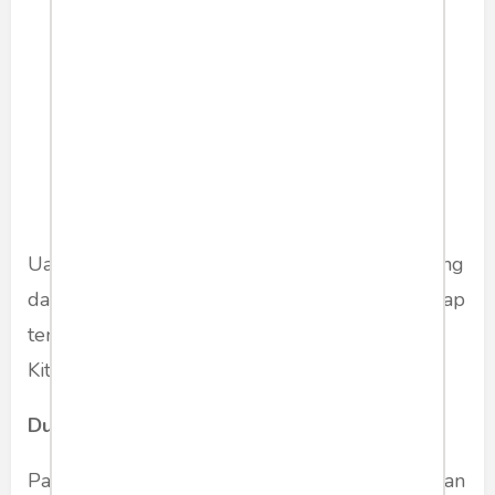
Uang, harta, nama besar, cinta dan agama datang
dan pergi. Semuanya berubah. Namun, kita tetap
tenang dan damai di dalam kesadaran murni.
Kita menemukan kedamaian yang sejati.
Dunia adalah Aku
Pada dasarnya, dunia adalah cerminan kesadaran