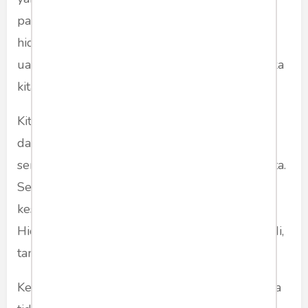
pagi tersiram mentari. Jika kita menyandarkan
hidup kita pada hal-hal yang berubah, seperti
uang, nama besar, kenikmatan dan agama, maka
kita akan kecewa pada akhirnya.
Kita perlu menemukan yang tak berubah di
dalam diri kita. Ada sesuatu yang mengamati
semua pengalaman batin, pikiran dan emosi kita.
Sesuatu itu tetap, damai dan stabil. Ia adalah
kesadaran murni (pure awareness), atau “Sang
Hidup” yang mengamati segala hal yang terjadi,
tanpa campur tangan.
Kesadaran murni ini berada di dalam diri kita. Ia