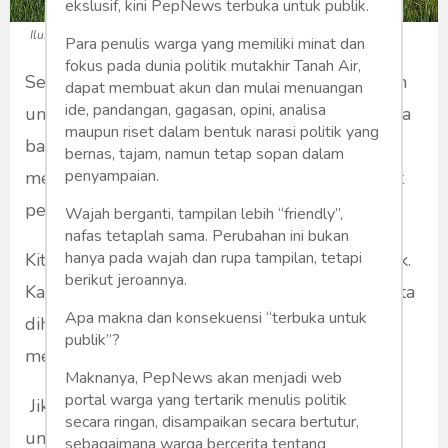
ekslusif, kini PepNews terbuka untuk publik.
Ilustrasi (Foto: rumahfilsafat.com)
Para penulis warga yang memiliki minat dan
fokus pada dunia politik mutakhir Tanah Air,
Sejak kecil, kita sudah salah asuh. Kita diajarkan
dapat membuat akun dan mulai menuangan
ide, pandangan, gagasan, opini, analisa
untuk meraih sesuatu. Baru setelah itu, kita bisa
maupun riset dalam bentuk narasi politik yang
bahagia. Kita diajarkan, bahkan dipaksa, untuk
bernas, tajam, namun tetap sopan dalam
penyampaian.
menjadi sesuatu yang palsu, supaya mendapat
pengakuan dari keluarga.
Wajah berganti, tampilan lebih “friendly”,
nafas tetaplah sama. Perubahan ini bukan
hanya pada wajah dan rupa tampilan, tetapi
Kita diajarkan untuk mendapatkan uang banyak.
berikut jeroannya.
Katanya, dengan uang, kita menjadi bahagia. Kita
Apa makna dan konsekuensi “terbuka untuk
dihormati oleh masyarakat luas. Kita
publik”?
mengharumkan nama keluarga.
Maknanya, PepNews akan menjadi web
portal warga yang tertarik menulis politik
Jika tak bisa punya uang banyak, kita diajarkan
secara ringan, disampaikan secara bertutur,
untuk menjadi terkenal. Kita harus berbuat
sebagaimana warga bercerita tentang