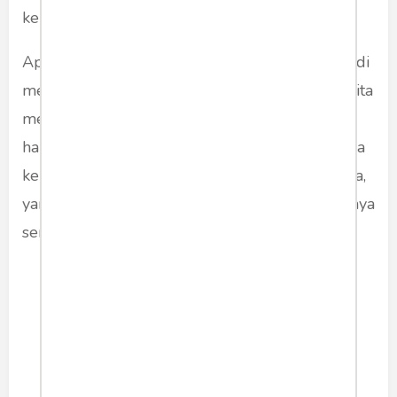
kepuasan sempurna.
Apa yang sebelumnya memuaskan bisa menjadi
menyiksa beberapa saat kemudian. Andaikan kita
mendapatkan semua yang kita inginkan, rasa
hampa bisa lenyap sementara. Namun, tak lama
kemudian, ia akan kembali berkunjung. Bahagia,
yang berpijak dari pemuasan keinginan, itu hanya
sementara.
Jika tak mendapatkan yang
kita inginkan, kita menderita.
Kita merasa gagal. Kita
merasa belum bisa membuat