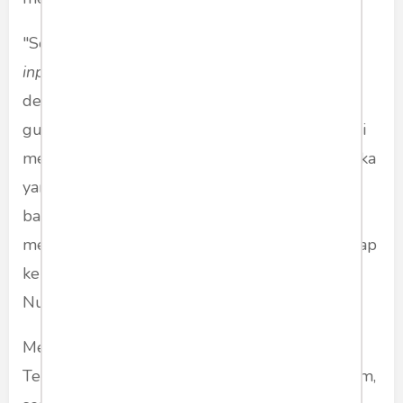
"Sejatinya, guru merupakan sumber
language
input
saat mereka mengajar dan berinteraksi
dengan siswa. Pembelajar yang menjadi siswa
guru-guru tersebut mendengar dan boleh jadi
merekam bahasa yang digunakan oleh guru. Jika
yang diingat adalah penggunaan diksi dan tata
bahasa yang kurang tepat, maka hal ini akan
memberikan dampak yang kurang baik terhadap
kemampuan bahasa Inggris siswa," kata Dr. Li.
Nurdiana.
Menteri Pendidikan, Kebudayaan, Riset, dan
Teknologi (Mendikbud Ristek), Nadiem Makarim,