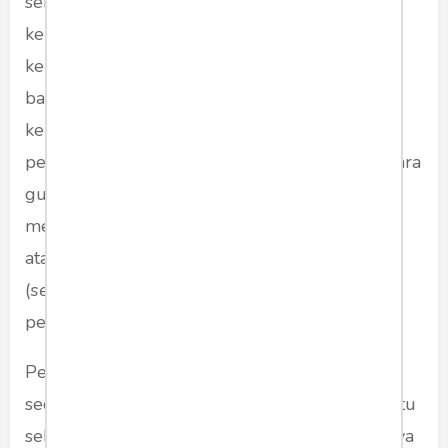
sempat menyampaikan rencana dari
kementeriannya tahun lalu untuk menanggapi
keprihatinan terhadap kompetensi pengajar
bahasa Inggris di Indonesia. Menurut Nadiem,
kementeriannya sedang menggagas program
peningkatan kemampuan berbahasa Inggris para
guru bahasa Inggris di Indonesia dengan
menghadirkan penutur asli (
native speakers
)
atau orang yang kemampuannya mendekati
(
semi-native speakers
) untuk memberikan
pelatihan.
Pertanyaan yang muncul dari program yang
sedang dipertimbangkan Kemendikbudristek itu
sekarang adalah apakah benar bahwa lemahnya