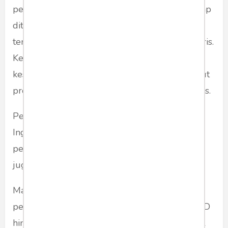
penelitiannya, menemukan kesulitan yang kerap
ditemui siswa dalam berbicara bahasa Inggris
terletak pada minimnya kosa kata bahasa Inggris.
Keterampilan menulis menempati tingkat
kesulitan tertinggi karena kegiatan ini menuntut
proses pemikiran yang kompleks dan sistematis.
Permasalahan pada pembelajaran bahasa
Inggris tidak hanya ditemukan di tingkat
pendidikan dasar, menengah, dan atas, tetapi
juga hingga di perguruan tinggi.
Mahasiswa yang tidak berlatar belakang
pengetahuan bahasa Inggris mumpuni sejak SD
hingga SMA akan sangat terbebani dengan hal