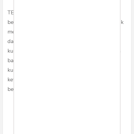
TEFLIN memprotes kebijakan tersebut karena
berpotensi kepada hilangnya acuan resmi untuk
memunculkan mata pelajaran bahasa Inggris
dan bahasa asing lainnya dalam struktur
kurikulum. Menurut TEFLIN, potensi hilangnya
bahasa Inggris dan bahasa asing lain dari
kurikulum dapat berdampak kepada
ketertinggalan generasi bangsa dalam
berkompetisi di kancah internasional.