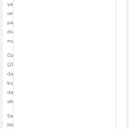
yang dihadapi oleh pembelajar bahasa Inggris
sebagai bahasa asing adalah ketidakpahaman
pada pengucapan bahasa Inggris yang
diutarakan dengan kecepatan normal melalui
materi
listening.
Dalam keterampilan membaca, Rahmawati
(2011) berpendapat masalah yang ditemui
dalam pemahaman teks bacaan terletak pada
kurangnya pengetahuan tentang bahan bacaan
dan ketidaktahuan bagaimana cara mengaitkan
ide antara kalimat satu dengan yang lain.
Sementara dalam keterampilan berbicara,
Megawati & Mandarani (2016) dalam