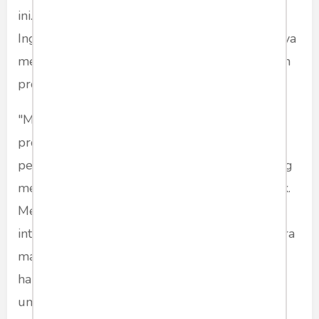
ini. Tidak heran, sebagai pembelajar bahasa
Inggris yang tidak mendalami ilmu di bidangnya
menunjukkan beragam respon kesulitan dalam
proses pembelajaran (Zuomin, 1995)
"Mahasiswa dapat dikatakan aktif saat dalam
proses pembelajaran turut menjawab
pertanyaan, mengajukan pertanyaan, dan sering
menjelaskan pendapat saat kegiatan kelompok.
Mereka yang kurang aktif dapat diamati dari
intensitas interaksi yang jarang terjalin antara
mahasiswa tersebut dengan dosen. Mereka
hanya aktif saat diminta atau ditunjuk dosen
untuk menjelaskan pendapatnya," jelas Anna