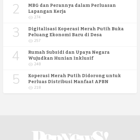
2
Semarang
MBG dan Perannya dalam Perluasan
Lapangan Kerja
274
3
Digitalisasi Koperasi Merah Putih Buka
Peluang Ekonomi Baru di Desa
257
4
Rumah Subsidi dan Upaya Negara
Wujudkan Hunian Inklusif
248
5
Koperasi Merah Putih Didorong untuk
Perluas Distribusi Manfaat APBN
218