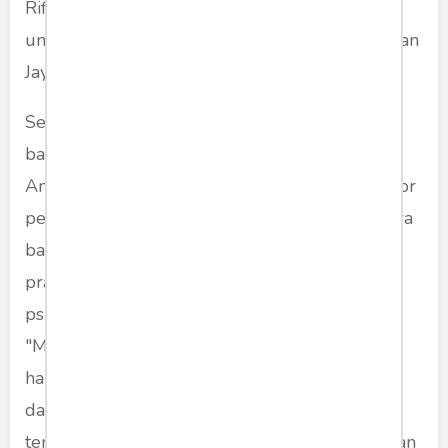
Rifaatul Afiah, M.Pd., pengajar mata kuliah
umum bahasa Inggris Universitas Pembangunan
Jaya.
Sementara koordinator mata kuliah umum
bahasa Inggris Universitas Pembangunan Jaya,
Andi Dagmarbumi, M.Hum., berpendapat faktor
penyebab kesulitan dalam belajar berbicara
bahasa Inggris terlihat dari jumlah frekuensi
praktik berbicara bahasa Inggris dan faktor
psikologi yang tergolong dalam faktor afektif.
"Mahasiswa terbilang pasif dimana mahasiswa
hampir tidak pernah berkontribusi secara lisan
dalam bahasa Inggris dengan dosen maupun
teman kelas, dan nilai kuis atau ujian tengah dan