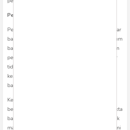
pendapatan negara.
Permasalahan dalam proses pembelajaran
Penulis dengan berbekal pengalaman mengajar
bahasa Inggris di sekolah dan mata kuliah umum
bahasa Inggris di universitas, melihat kegagalan
penguasaan bahasa Inggris di kalangan pelajar
tidak semata-mata karena kurang tumbuhnya
kesadaran akan pentingnya peran bahasa asing
bagi kesuksesan masa depan mereka.
Kenyataan yang ditemukan penulis dan
beberapa kolega di lapangan menunjukkan fakta
baik guru dan siswa masih menghadapi banyak
masalah dalam proses pembelajaran. Indikasi ini