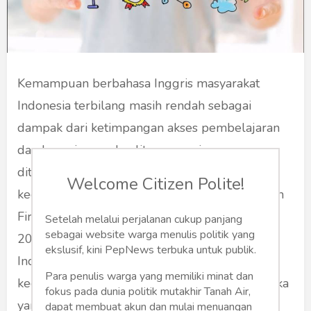
Kemampuan berbahasa Inggris masyarakat
Indonesia terbilang masih rendah sebagai
dampak dari ketimpangan akses pembelajaran
dan kesenjangan kualitan pengajaran yang
ditemukan di berbagai daerah. Laporan indeks
Welcome Citizen Polite!
kecakapan bahasa Inggris yang dirilis Education
First (EF) dalam 2 tahun terakhir, dari tahun
Setelah melalui perjalanan cukup panjang
sebagai website warga menulis politik yang
2022 hingga 2023, menunjukkan penduduk
ekslusif, kini PepNews terbuka untuk publik.
Indonesia di wilayah Jawa terlihat lebih baik
Para penulis warga yang memiliki minat dan
kecakapan bahasa Inggrisnya ketimbang mereka
fokus pada dunia politik mutakhir Tanah Air,
yang menetap di luar pulau Jawa.
dapat membuat akun dan mulai menuangan