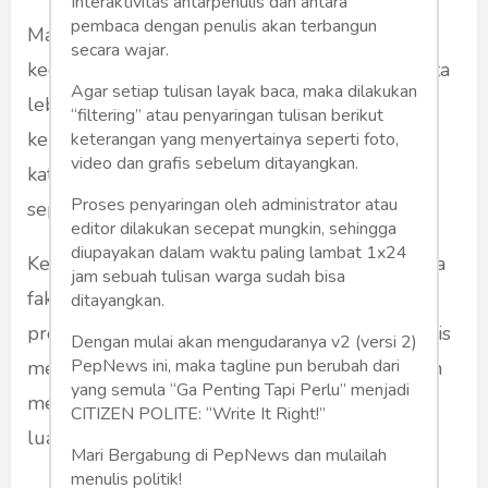
Interaktivitas antarpenulis dan antara
pembaca dengan penulis akan terbangun
Masyarakat di wilayah perkotaan memiliki
secara wajar.
kecakapan berbahasa Inggris lebih baik. ”Di kota
Agar setiap tulisan layak baca, maka dilakukan
lebih banyak kesempatan kerja sehingga
“filtering” atau penyaringan tulisan berikut
kebutuhan berbahasa Inggris pun meningkat,”
keterangan yang menyertainya seperti foto,
video dan grafis sebelum ditayangkan.
kata EF Head of Academic Affairs David Bish,
Proses penyaringan oleh administrator atau
seperti dikutip oleh harian
KOMPAS.
editor dilakukan secepat mungkin, sehingga
diupayakan dalam waktu paling lambat 1x24
Kenyataan ini diantaranya adalah karena adanya
jam sebuah tulisan warga sudah bisa
fakta kesadaran di kalangan pencari kerja dan
ditayangkan.
profesional bahwa kemahiran berbahasa Inggris
Dengan mulai akan mengudaranya v2 (versi 2)
PepNews ini, maka tagline pun berubah dari
membuka kesempatan yang lebih besar dalam
yang semula “Ga Penting Tapi Perlu” menjadi
meningkatkan keterampilan dan jejaring lebih
CITIZEN POLITE: “Write It Right!”
luas.
Mari Bergabung di PepNews dan mulailah
menulis politik!