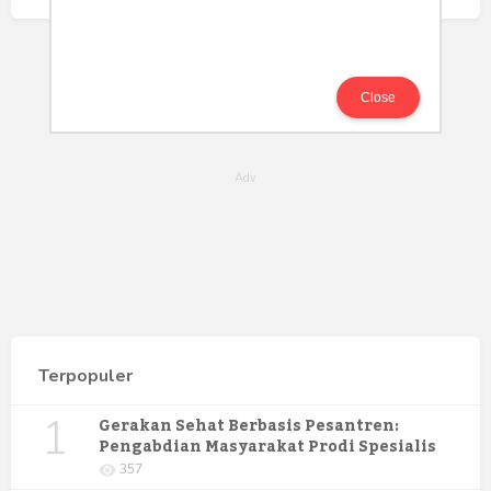
Close
Terpopuler
1
Gerakan Sehat Berbasis Pesantren:
Pengabdian Masyarakat Prodi Spesialis
Keperawatan Medikal Bedah UNIMUS di
357
Pondok Pesantren Putra UNIMUS