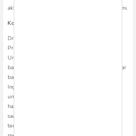
akhir semester rendah," tutur Andi Dagmarbumi.
Kompetensi instruktur bahasa Inggris
Dr. Li. Nurdiana, S.Psi., M.Hum., dosen tetap
Program Studi Magister Linguistik Terapan
Universitas Al Azhar Indonesia, berpendapat
bahwa masih cukup banyak ditemukan pengajar
bahasa Inggris yang kemampuan bahasa
Inggrisnya sebenarnya masih belum mumpuni
untuk menjadi pengajar. Hal ini diketahui dari
hasil observasi Dr. Li. Nurdiana, S.Psi, M.Hum
saat mengadakan semiloka dan pelatihan
terhadap guru-guru bahasa Inggris yang
mengajar di sekolah.