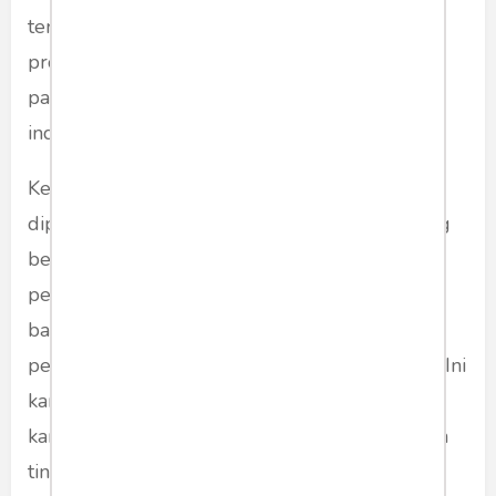
terlihat pada sikap siswa dalam mengikuti
proses pembelajaran, hasil belajar siswa, dan
partisipasi dalam kegiatan kelompok maupun
individu.
Kehadiran instruktur bahasa yang profesional
diperlukan untuk mencetak peserta didik yang
berkualitas. Tidak hanya itu saja, selain
penguasaan materi yang memadai, pengajar
bahasa asing juga dituntut untuk mengetahui
penguasaan bahasa asing setiap peserta didik. Ini
karena setiap siswa memiliki beragam
karakteristik yang mencakup teknik belajar dan
tingkat penyerapan pelajaran seperti tertuang