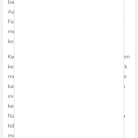
bahasa Inggris di tingkat nasional seperti The
Association for the Teaching of English as a
Foreign Language in Indonesia (TEFLIN) untuk
mengatasi permasalahan yang ada secara
komprehensif.
Keseriusan pemerintah juga harus terlihat dalam
kebijakannya yang benar-benar ditujukan untuk
meningkatkan kecakapan bahasa Inggris baik ke
kalangan pelajar maupun pengajar. Keseriusan
ini sempat dipertanyakan setelah muncul
ketentuan pasal 81 RUU Sistem Pendidikan
Nasional (Sisdiknas). RUU Sisdiknas ini ternyata
tidak memasukkan bahasa Inggris sebagai
muatan wajib.