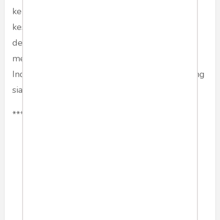
kebijakannya merupakan bagian cerminan
kesiapan bangsa ini membekali generasinya
dengan kecakapan bahasa Inggris untuk
menyambut Indonesia Emas 2045, yaitu saat
Indonesia diharapkan menjadi negara maju yang
siap menghadapi tantangan kompetisi global.
***
humaniora
bahasainggris
Share article: