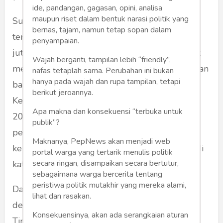
ide, pandangan, gagasan, opini, analisa
maupun riset dalam bentuk narasi politik yang
Survei dari lembaga pendidikan global
bernas, tajam, namun tetap sopan dalam
terkemuka ini diadakan terhadap lebih dari 2
penyampaian.
juta peserta tes di lebih dari 100 negara untuk
Wajah berganti, tampilan lebih “friendly”,
mengetahui secara mendalam tingkat kemahiran
nafas tetaplah sama. Perubahan ini bukan
hanya pada wajah dan rupa tampilan, tetapi
bahasa Inggris di seluruh dunia. Data Indeks
berikut jeroannya.
Kemahiran Bahasa Inggris EF 2023 (EF EPI
Apa makna dan konsekuensi “terbuka untuk
2023) menyebutkan Indonesia berada di
publik”?
peringkat 79 dari 113 negara dengan tingkat
Maknanya, PepNews akan menjadi web
kemahiran bahasa Inggris yang masih berada di
portal warga yang tertarik menulis politik
secara ringan, disampaikan secara bertutur,
kategori rendah.
sebagaimana warga bercerita tentang
peristiwa politik mutakhir yang mereka alami,
Dari data diketahui pulau Jawa adalah wilayah
lihat dan rasakan.
dengan kemahiran bahasa Inggris tertinggi.
Konsekuensinya, akan ada serangkaian aturan
Tingkat kecakapan bahasa Inggris tertinggi di