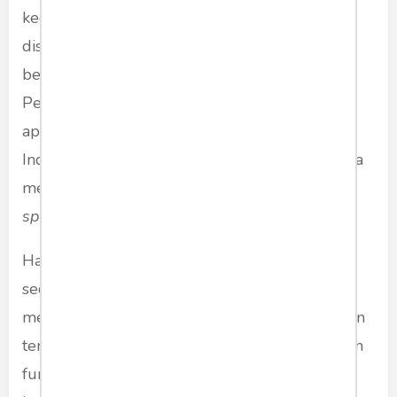
kecakapan berbahasa Inggris orang Indonesia
disebabkan hanya oleh rendahnya kecakapan
berbahasa Inggris guru bahasa Inggris.
Pertanyaan lain yang tak kalah penting adalah
apakah kompetensi guru bahasa Inggris di
Indonesia akan secara efektif meningkat apabila
mendapatkan pelatihan dari instruktur
native
speakers
atau
semi-native speakers
.
Hal yang pasti adalah pemerintah tidak dapat
secara parsial melihat permasalahan ini tanpa
melibatkan para akademisi lembaga pendidikan
tenaga kependidikan (LPTK) bahasa Inggris dan
fungsionaris organisasi profesi pendidikan