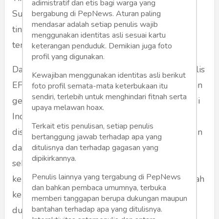
adimistratif dan etis bagi warga yang
Surabaya dan kemudian di Jakarta. Sementara
bergabung di PepNews. Aturan paling
mendasar adalah setiap penulis wajib
tingkat kemahiran bahasa Inggris terendah
menggunakan identitas asli sesuai kartu
terdapat di Papua.
keterangan penduduk. Demikian juga foto
profil yang digunakan.
Dari indeks kecakapan bahasa Inggris yang dirilis
Kewajiban menggunakan identitas asli berikut
EF tiap tahun ini diketahui terdapat kesenjangan
foto profil semata-mata keterbukaan itu
sendiri, terlebih untuk menghindari fitnah serta
generasi dalam kemahiran berbahasa Inggris di
upaya melawan hoax.
Indonesia. Kecakapan berbahasa Inggris
Terkait etis penulisan, setiap penulis
disebutkan terdapat di kisaran usia 26-30 tahun
bertanggung jawab terhadap apa yang
dan seterusnya. Pelajar yang duduk di usia
ditulisnya dan terhadap gagasan yang
dipikirkannya.
sekolah jenjang SMA hingga kuliah diketahui
Penulis lainnya yang tergabung di PepNews
kemahiran berbahasa Inggrisnya masih di bawah
dan bahkan pembaca umumnya, terbuka
kemahiran mereka yang sudah bergabung di
memberi tanggapan berupa dukungan maupun
bantahan terhadap apa yang ditulisnya.
dunia kerja.