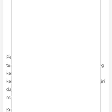
Pemerintahan baru Indonesia yang akan
terbentuk dalam tahun ini harus mengkaji ulang
kebijakan yang justru berpotensi melemahkan
kemampuan bangsa untuk mengembangkan diri
dalam pemerolehan kecakapan bahasa Inggris
maupun bahasa asing lainnya.
Keseriusan pemerintah dalam penyusunan