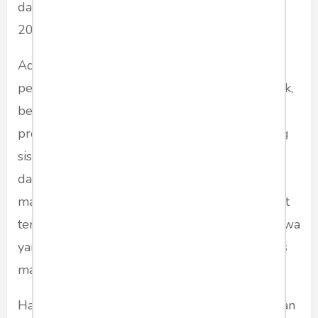
dalam konsep intelegensi majemuk (Stanford,
2003).
Ada 4 keterampilan yang harus diketahui
peserta didik dalam berbahasa, yaitu menyimak,
berbicara, membaca, serta menulis. Dalam
proses pembelajaran bahasa Inggris, seorang
siswa tentu pernah mengalami hambatan
dalam belajar sehingga berdampak ke kurang
maksimalnya hasil belajar siswa. Fakta ini dapat
terjadi pada siapa saja termasuk pada mahasiswa
yang mengambil program studi bahasa Inggris
maupun non-bahasa Inggris.
Hasan (2000) menerangkan umumnya kesulitan