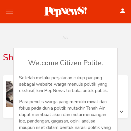
Shahed136
Welcome Citizen Polite!
Politik
Konstitusi
Setelah melalui perjalanan cukup panjang
Pesawat Tempur MiG-29 Ukraina,
sebagai website warga menulis politik yang
Diserempet Shahed-136
Hankam
ekslusif, kini PepNews terbuka untuk publik.
Kasihanto Anto
Jumat 14 Oct, 2022
Para penulis warga yang memiliki minat dan
Internasional
fokus pada dunia politik mutakhir Tanah Air,
dapat membuat akun dan mulai menuangan
Bisnis
ide, pandangan, gagasan, opini, analisa
maupun riset dalam bentuk narasi politik yang