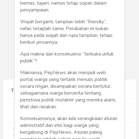
Humaniora
bernas, tajam, namun tetap sopan dalam
penyampaian.
Sketsa
Wajah berganti, tampilan lebih “friendly”,
nafas tetaplah sama. Perubahan ini bukan
Tekno
hanya pada wajah dan rupa tampilan, tetapi
berikut jeroannya.
Gaya
Apa makna dan konsekuensi “terbuka untuk
Wisata
publik”?
Maknanya, PepNews akan menjadi web
Wanita
portal warga yang tertarik menulis politik
secara ringan, disampaikan secara bertutur,
Terpopuler
sebagaimana warga bercerita tentang
peristiwa politik mutakhir yang mereka alami,
1
Gerakan Sehat Berbasis Pesantren:
lihat dan rasakan.
Pengabdian Masyarakat Prodi Spesialis
Keperawatan Medikal Bedah UNIMUS di
352
Konsekuensinya, akan ada serangkaian aturan
Pondok Pesantren Putra UNIMUS
adimistratif dan etis bagi warga yang
2
Semarang
MBG dan Perannya dalam Perluasan
bergabung di PepNews. Aturan paling
Lapangan Kerja
mendasar adalah setiap penulis wajib