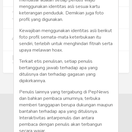
274
menggunakan identitas asli sesuai kartu
3
Digitalisasi Koperasi Merah Putih Buka
keterangan penduduk. Demikian juga foto
Peluang Ekonomi Baru di Desa
profil yang digunakan.
257
Kewajiban menggunakan identitas asli berikut
4
Rumah Subsidi dan Upaya Negara
foto profil semata-mata keterbukaan itu
Wujudkan Hunian Inklusif
sendiri, terlebih untuk menghindari fitnah serta
240
upaya melawan hoax.
5
Koperasi Merah Putih Didorong untuk
Terkait etis penulisan, setiap penulis
Perluas Distribusi Manfaat APBN
bertanggung jawab terhadap apa yang
214
ditulisnya dan terhadap gagasan yang
dipikirkannya.
Penulis lainnya yang tergabung di PepNews
dan bahkan pembaca umumnya, terbuka
memberi tanggapan berupa dukungan maupun
bantahan terhadap apa yang ditulisnya.
Interaktivitas antarpenulis dan antara
pembaca dengan penulis akan terbangun
secara wajar.