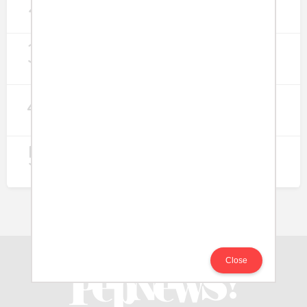
2
Lapangan Kerja
274
3
Digitalisasi Koperasi Merah Putih Buka
Peluang Ekonomi Baru di Desa
257
4
Rumah Subsidi dan Upaya Negara
Wujudkan Hunian Inklusif
240
5
Koperasi Merah Putih Didorong untuk
Perluas Distribusi Manfaat APBN
214
Close