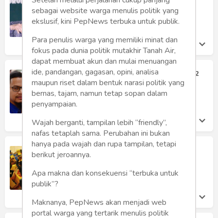
Humaniora
Anwar Hudiono
sebagai website warga menulis politik yang
Minggu 30 May, 2021
ekslusif, kini PepNews terbuka untuk publik.
Sketsa
Para penulis warga yang memiliki minat dan
Tekno
fokus pada dunia politik mutakhir Tanah Air,
dapat membuat akun dan mulai menuangan
Gaya
ide, pandangan, gagasan, opini, analisa
PAN dan Tantangan Reformasi Jilid 2
maupun riset dalam bentuk narasi politik yang
Tengku Zulkifli Usman
Wisata
bernas, tajam, namun tetap sopan dalam
Rabu 6 May, 2020
penyampaian.
Wanita
Wajah berganti, tampilan lebih “friendly”,
nafas tetaplah sama. Perubahan ini bukan
hanya pada wajah dan rupa tampilan, tetapi
Kursi Terbang PAN, Benarkah Cuma
berikut jeroannya.
Sandiwara?
Anton D. H. Nugrahanto
Apa makna dan konsekuensi “terbuka untuk
Rabu 12 Feb, 2020
publik”?
Maknanya, PepNews akan menjadi web
portal warga yang tertarik menulis politik