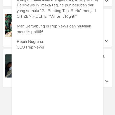
PepNews ini, maka tagline pun berubah dari
yang semula “Ga Penting Tapi Perlu” menjadi
Sudah Saatnya Amien Rais Mundur
CITIZEN POLITE: “Write It Right!”
Dari PAN
Mari Bergabung di PepNews dan mulailah
Rusdil Fikri
menulis politik!
Sabtu 29 Dec, 2018
Pepih Nugraha,
CEO PepNews
Politisasi Agama, Citra yang Melekat
pada Amien Rais
Syahirul Alim
Jumat 28 Dec, 2018
LOAD MORE