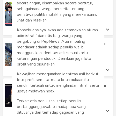
secara ringan, disampaikan secara bertutur,
Presiden Jokowi Ingkari Nahdliyin?
sebagaimana warga bercerita tentang
Mochamad Toha
peristiwa politik mutakhir yang mereka alami,
Kamis 24 Oct, 2019
lihat dan rasakan.
Konsekuensinya, akan ada serangkaian aturan
adimistratif dan etis bagi warga yang
bergabung di PepNews. Aturan paling
PAN dan Koalisi "Duri dalam Daging"
mendasar adalah setiap penulis wajib
Aji Najiullah Thaib
menggunakan identitas asli sesuai kartu
Sabtu 29 Jun, 2019
keterangan penduduk. Demikian juga foto
profil yang digunakan.
Kewajiban menggunakan identitas asli berikut
foto profil semata-mata keterbukaan itu
Robohnya Koalisi Kami, Lain Prabowo
sendiri, terlebih untuk menghindari fitnah serta
Lain Hillary
upaya melawan hoax.
Pepih Nugraha
Terkait etis penulisan, setiap penulis
Jumat 7 Jun, 2019
bertanggung jawab terhadap apa yang
ditulisnya dan terhadap gagasan yang