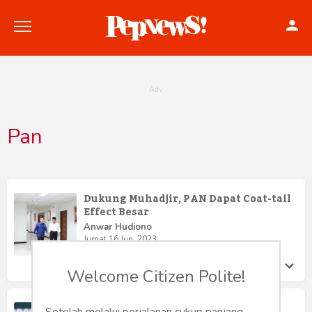
Pan
Politik
Konstitusi
Dukung Muhadjir, PAN Dapat Coat-tail
Effect Besar
Hankam
Anwar Hudiono
Jumat 16 Jun, 2023
Internasional
Welcome Citizen Polite!
Bisnis
Politik Moral Ustad Aburrahim Nur
Setelah melalui perjalanan cukup panjang