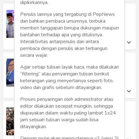
dipikirkannya.
PAN "Ketiban" Durian Runtuh
Penulis lainnya yang tergabung di PepNews
Aji Najiullah Thaib
dan bahkan pembaca umumnya, terbuka
Sabtu 27 Apr, 2019
memberi tanggapan berupa dukungan maupun
bantahan terhadap apa yang ditulisnya.
Interaktivitas antarpenulis dan antara
pembaca dengan penulis akan terbangun
secara wajar.
PAN Merapat ke Jokowi, Amien Rais
"Telan Ludah Sendiri"?
Agar setiap tulisan layak baca, maka dilakukan
“filtering” atau penyaringan tulisan berikut
Dzulfikar
Jumat 26 Apr, 2019
keterangan yang menyertainya seperti foto,
video dan grafis sebelum ditayangkan.
Proses penyaringan oleh administrator atau
editor dilakukan secepat mungkin, sehingga
Pada Akhirnya Gerindra Akan
diupayakan dalam waktu paling lambat 1x24
Ditinggal Sendirian
jam sebuah tulisan warga sudah bisa
Tuhombowo Wau
ditayangkan.
Sabtu 2 Mar, 2019
Dengan mulai akan mengudaranya v2 (versi 2)