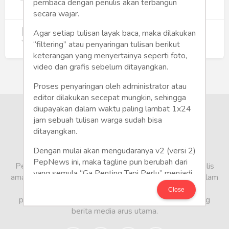
Wujudkan Hunian Inklusif
pembaca dengan penulis akan terbangun
244
secara wajar.
5
Koperasi Merah Putih Didorong untuk
Agar setiap tulisan layak baca, maka dilakukan
Perluas Distribusi Manfaat APBN
“filtering” atau penyaringan tulisan berikut
217
keterangan yang menyertainya seperti foto,
video dan grafis sebelum ditayangkan.
Proses penyaringan oleh administrator atau
editor dilakukan secepat mungkin, sehingga
diupayakan dalam waktu paling lambat 1x24
jam sebuah tulisan warga sudah bisa
ditayangkan.
Dengan mulai akan mengudaranya v2 (versi 2)
PepNews ini, maka tagline pun berubah dari
PepNews.com adalah media warga, tempat bagi penulis
yang semula “Ga Penting Tapi Perlu” menjadi
amatir dan profesional menyampaikan berbagai opini dalam
CITIZEN POLITE: “Write It Right!”
bentuk artikel mapun feature yang ditulis dari sudut
Close
pandang tidak biasa, yang berbeda dari sudut pandang
Mari Bergabung di PepNews dan mulailah
berita media arus utama.
menulis politik!