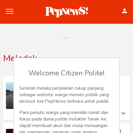
Meledak
Politik
Welcome Citizen Polite!
Konstitusi
Misteri Kepemilikan Gudang
Setelah melalui perjalanan cukup panjang
Penimbunan BBM Terbakar di Natar,
Hankam
sebagai website warga menulis politik yang
Akankah Terungkap atau Lenyap?
ekslusif, kini PepNews terbuka untuk publik.
Willy Julian
Internasional
Jumat 3 May, 2024
Para penulis warga yang memiliki minat dan
fokus pada dunia politik mutakhir Tanah Air,
Bisnis
dapat membuat akun dan mulai menuangan
Gudang Penimbunan BBM Meledak di
ide, pandangan, gagasan, opini, analisa