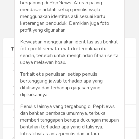
bergabung di PepNews. Aturan paling
mendasar adalah setiap penulis wajib
menggunakan identitas asli sesuai kartu
keterangan penduduk. Demikian juga foto
profil yang digunakan.
Kewajiban menggunakan identitas asli berikut
foto profil semata-mata keterbukaan itu
Terpopuler
sendiri, terlebih untuk menghindari fitnah serta
1
Gerakan Sehat Berbasis Pesantren:
upaya melawan hoax.
Pengabdian Masyarakat Prodi Spesialis
Keperawatan Medikal Bedah UNIMUS di
Terkait etis penulisan, setiap penulis
355
Pondok Pesantren Putra UNIMUS
bertanggung jawab terhadap apa yang
2
Semarang
MBG dan Perannya dalam Perluasan
ditulisnya dan terhadap gagasan yang
Lapangan Kerja
dipikirkannya.
274
Penulis lainnya yang tergabung di PepNews
3
Digitalisasi Koperasi Merah Putih Buka
dan bahkan pembaca umumnya, terbuka
Peluang Ekonomi Baru di Desa
memberi tanggapan berupa dukungan maupun
257
bantahan terhadap apa yang ditulisnya.
4
Rumah Subsidi dan Upaya Negara
Interaktivitas antarpenulis dan antara