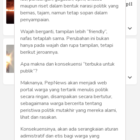
Humaniora
Natar Milik Oknum TNI, Polisi dan Sipil
maupun riset dalam bentuk narasi politik yang
Willy Julian
bernas, tajam, namun tetap sopan dalam
Sketsa
Rabu 1 May, 2024
penyampaian.
Tekno
Wajah berganti, tampilan lebih “friendly”,
nafas tetaplah sama. Perubahan ini bukan
Gaya
hanya pada wajah dan rupa tampilan, tetapi
Satelit Facebook Meledak, UFO Jadi
berikut jeroannya.
"Kambing Hitam", Menggelikan!
Wisata
Pepih Nugraha
Apa makna dan konsekuensi “terbuka untuk
Jumat 9 Sep, 2016
publik”?
Wanita
Maknanya, PepNews akan menjadi web
portal warga yang tertarik menulis politik
secara ringan, disampaikan secara bertutur,
sebagaimana warga bercerita tentang
peristiwa politik mutakhir yang mereka alami,
lihat dan rasakan.
Konsekuensinya, akan ada serangkaian aturan
adimistratif dan etis bagi warga yang