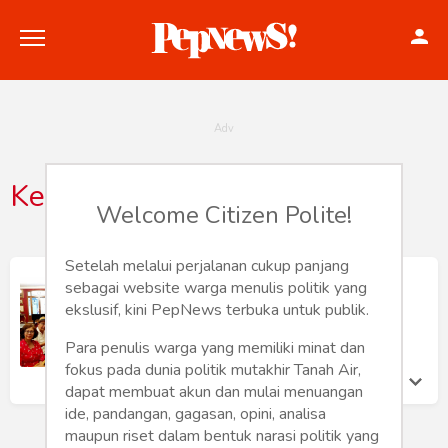
Kedaikopi
Welcome Citizen Polite!
Politik
Konstitusi
Setelah melalui perjalanan cukup panjang
Cerita Luhut di Kedai Kopi
sebagai website warga menulis politik yang
Hankam
Trias Kuncahyono
ekslusif, kini PepNews terbuka untuk publik.
Sabtu 23 Jul, 2022
Para penulis warga yang memiliki minat dan
Internasional
fokus pada dunia politik mutakhir Tanah Air,
dapat membuat akun dan mulai menuangan
Bisnis
ide, pandangan, gagasan, opini, analisa
maupun riset dalam bentuk narasi politik yang