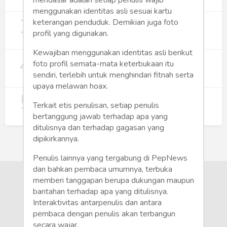
274
menggunakan identitas asli sesuai kartu
3
Digitalisasi Koperasi Merah Putih Buka
keterangan penduduk. Demikian juga foto
Peluang Ekonomi Baru di Desa
profil yang digunakan.
257
Kewajiban menggunakan identitas asli berikut
4
Rumah Subsidi dan Upaya Negara
foto profil semata-mata keterbukaan itu
Wujudkan Hunian Inklusif
sendiri, terlebih untuk menghindari fitnah serta
234
upaya melawan hoax.
5
Koperasi Merah Putih Didorong untuk
Terkait etis penulisan, setiap penulis
Perluas Distribusi Manfaat APBN
bertanggung jawab terhadap apa yang
209
ditulisnya dan terhadap gagasan yang
dipikirkannya.
Penulis lainnya yang tergabung di PepNews
dan bahkan pembaca umumnya, terbuka
memberi tanggapan berupa dukungan maupun
bantahan terhadap apa yang ditulisnya.
Interaktivitas antarpenulis dan antara
pembaca dengan penulis akan terbangun
secara wajar.