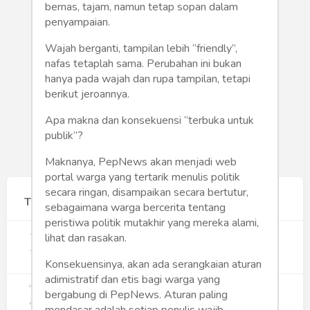
Humaniora
bernas, tajam, namun tetap sopan dalam
penyampaian.
Sketsa
Wajah berganti, tampilan lebih “friendly”,
nafas tetaplah sama. Perubahan ini bukan
Tekno
hanya pada wajah dan rupa tampilan, tetapi
berikut jeroannya.
Gaya
Apa makna dan konsekuensi “terbuka untuk
Wisata
publik”?
Maknanya, PepNews akan menjadi web
Wanita
portal warga yang tertarik menulis politik
secara ringan, disampaikan secara bertutur,
Terpopuler
sebagaimana warga bercerita tentang
peristiwa politik mutakhir yang mereka alami,
1
Gerakan Sehat Berbasis Pesantren:
lihat dan rasakan.
Pengabdian Masyarakat Prodi Spesialis
Keperawatan Medikal Bedah UNIMUS di
350
Konsekuensinya, akan ada serangkaian aturan
Pondok Pesantren Putra UNIMUS
adimistratif dan etis bagi warga yang
2
Semarang
MBG dan Perannya dalam Perluasan
bergabung di PepNews. Aturan paling
Lapangan Kerja
mendasar adalah setiap penulis wajib