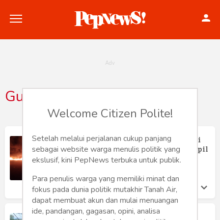
Gudangbbm
Politik
Welcome Citizen Polite!
Konstitusi
Setelah melalui perjalanan cukup panjang
Gudang Penimbunan BBM Meledak di
Natar Milik Oknum TNI, Polisi dan Sipil
sebagai website warga menulis politik yang
Hankam
ekslusif, kini PepNews terbuka untuk publik.
Willy Julian
Rabu 1 May, 2024
Internasional
Para penulis warga yang memiliki minat dan
fokus pada dunia politik mutakhir Tanah Air,
Bisnis
dapat membuat akun dan mulai menuangan
ide, pandangan, gagasan, opini, analisa
Gudang Penimbunan BBM Terbakar