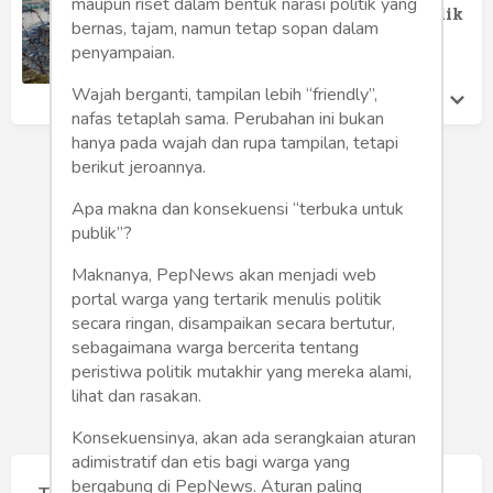
Humaniora
maupun riset dalam bentuk narasi politik yang
Hebat di Sukabumi Balam Diduga Milik
bernas, tajam, namun tetap sopan dalam
Oknum Brimob A
penyampaian.
Sketsa
Willy Julian
Rabu 28 Feb, 2024
Wajah berganti, tampilan lebih “friendly”,
Tekno
nafas tetaplah sama. Perubahan ini bukan
hanya pada wajah dan rupa tampilan, tetapi
Gaya
berikut jeroannya.
Wisata
Apa makna dan konsekuensi “terbuka untuk
publik”?
Wanita
Maknanya, PepNews akan menjadi web
portal warga yang tertarik menulis politik
secara ringan, disampaikan secara bertutur,
sebagaimana warga bercerita tentang
peristiwa politik mutakhir yang mereka alami,
lihat dan rasakan.
Konsekuensinya, akan ada serangkaian aturan
adimistratif dan etis bagi warga yang
bergabung di PepNews. Aturan paling