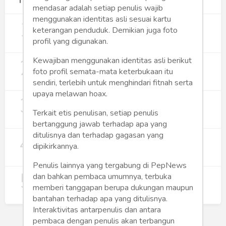
Terpopuler
mendasar adalah setiap penulis wajib
menggunakan identitas asli sesuai kartu
1
Gerakan Sehat Berbasis Pesantren:
keterangan penduduk. Demikian juga foto
Pengabdian Masyarakat Prodi Spesialis
profil yang digunakan.
Keperawatan Medikal Bedah UNIMUS di
352
Pondok Pesantren Putra UNIMUS
2
Kewajiban menggunakan identitas asli berikut
Semarang
MBG dan Perannya dalam Perluasan
Lapangan Kerja
foto profil semata-mata keterbukaan itu
sendiri, terlebih untuk menghindari fitnah serta
274
upaya melawan hoax.
3
Digitalisasi Koperasi Merah Putih Buka
Peluang Ekonomi Baru di Desa
Terkait etis penulisan, setiap penulis
257
bertanggung jawab terhadap apa yang
ditulisnya dan terhadap gagasan yang
4
Rumah Subsidi dan Upaya Negara
dipikirkannya.
Wujudkan Hunian Inklusif
240
Penulis lainnya yang tergabung di PepNews
5
Koperasi Merah Putih Didorong untuk
dan bahkan pembaca umumnya, terbuka
Perluas Distribusi Manfaat APBN
memberi tanggapan berupa dukungan maupun
214
bantahan terhadap apa yang ditulisnya.
Interaktivitas antarpenulis dan antara
pembaca dengan penulis akan terbangun