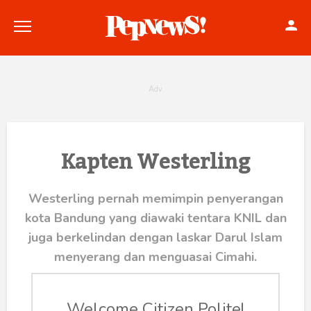
Politik
Kapten Westerling
Konstitusi
Westerling pernah memimpin penyerangan
Hankam
kota Bandung yang diawaki tentara KNIL dan
juga berkelindan dengan laskar Darul Islam
Internasional
menyerang dan menguasai Cimahi.
Bisnis
Welcome Citizen Polite!
Gustaaf Kusno Pribadi