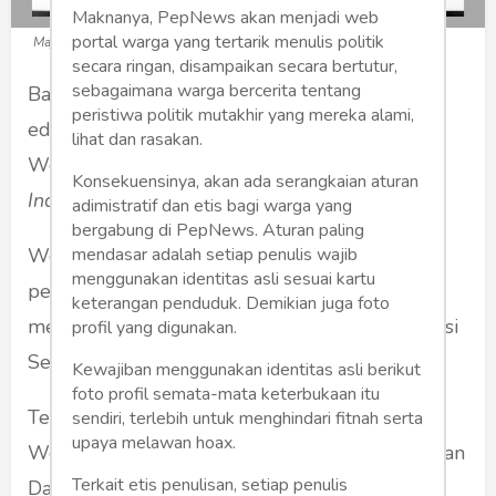
Maknanya, PepNews akan menjadi web
portal warga yang tertarik menulis politik
Majalah yang memuat tentang Westerling (Foto: dok pribadi)
secara ringan, disampaikan secara bertutur,
sebagaimana warga bercerita tentang
Baru membaca majalah lama "
The Reporter
"
peristiwa politik mutakhir yang mereka alami,
edisi 28 Februari 1950 tentang Kapten
lihat dan rasakan.
Westerling. Judul tulisannya "
Freebooters of
Konsekuensinya, akan ada serangkaian aturan
Indonesia
".
adimistratif dan etis bagi warga yang
bergabung di PepNews. Aturan paling
Westerling terkenal dalam sejarah yang kita
mendasar adalah setiap penulis wajib
menggunakan identitas asli sesuai kartu
pelajari di sekolah sebagai komandan yang
keterangan penduduk. Demikian juga foto
memerintahkan pembantaian rakyat di Sulawesi
profil yang digunakan.
Selatan sebanyak 40.000 jiwa.
Kewajiban menggunakan identitas asli berikut
foto profil semata-mata keterbukaan itu
Tetapi di majalah ini, diuraikan bahwa
sendiri, terlebih untuk menghindari fitnah serta
upaya melawan hoax.
Westerling banyak terlibat pada pemberontakan
Terkait etis penulisan, setiap penulis
Darul Islam di wilayah Jawa Barat.