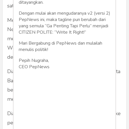
ditayangkan.
satunya Negara Pasundan.
Dengan mulai akan mengudaranya v2 (versi 2)
PepNews ini, maka tagline pun berubah dari
Memanfaatkan rasa tidak puas sebagian rakyat
yang semula “Ga Penting Tapi Perlu” menjadi
Negara Pasundan dan laskar Darul Islam yang
CITIZEN POLITE: “Write It Right!”
merasa dianaktirikan oleh pemerintah pusat,
Mari Bergabung di PepNews dan mulailah
Westerling mensponsori pemberontakan DI
menulis politik!
dengan logistik perang di wilayah Jabar.
Pepih Nugraha,
CEO PepNews
Dia bahkan pernah memimpin penyerangan kota
Bandung yang diawaki tentara KNIL dan juga
berkelindan dengan laskar Darul Islam
menyerang dan menguasai Cimahi.
Dia bahkan dengan percaya diri menulis surat ke
pemerintah pusat bernuansa ancaman