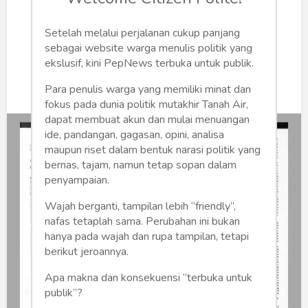
Humaniora
Senin, 14 Maret 2022 | 08:25 WIB
Sketsa
Setelah melalui perjalanan cukup panjang
0
208
sebagai website warga menulis politik yang
ekslusif, kini PepNews terbuka untuk publik.
Tekno
Para penulis warga yang memiliki minat dan
Gaya
fokus pada dunia politik mutakhir Tanah Air,
dapat membuat akun dan mulai menuangan
Wisata
ide, pandangan, gagasan, opini, analisa
maupun riset dalam bentuk narasi politik yang
Wanita
bernas, tajam, namun tetap sopan dalam
penyampaian.
Wajah berganti, tampilan lebih “friendly”,
nafas tetaplah sama. Perubahan ini bukan
hanya pada wajah dan rupa tampilan, tetapi
berikut jeroannya.
Apa makna dan konsekuensi “terbuka untuk
publik”?