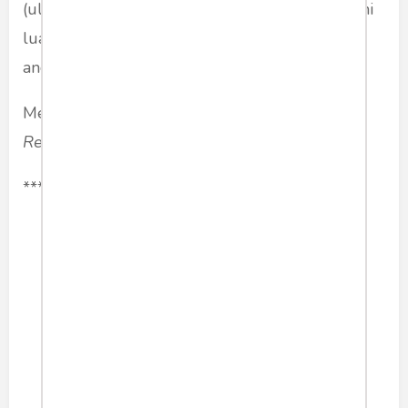
(ultimatum) agar pemerintah memberi otonomi
luas kepada Negara Pasundan, termasuk
angkatan bersenjatanya.
Menarik sekali membaca ulasan majalah
The
Reporter
edisi Februari 1950 ini.
***
humaniora
sejarah
westerling
media
thereporter
Share article: