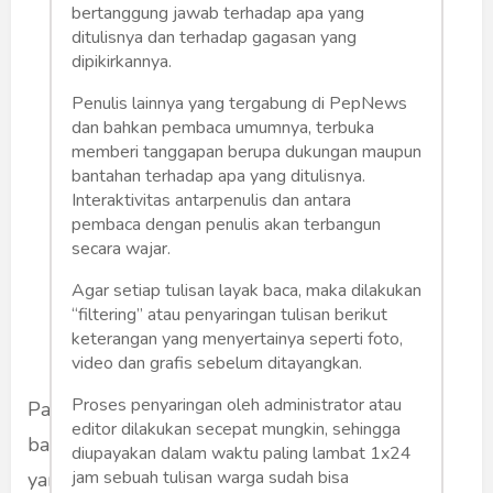
bertanggung jawab terhadap apa yang
ditulisnya dan terhadap gagasan yang
dipikirkannya.
Penulis lainnya yang tergabung di PepNews
dan bahkan pembaca umumnya, terbuka
memberi tanggapan berupa dukungan maupun
bantahan terhadap apa yang ditulisnya.
Interaktivitas antarpenulis dan antara
pembaca dengan penulis akan terbangun
secara wajar.
Agar setiap tulisan layak baca, maka dilakukan
“filtering” atau penyaringan tulisan berikut
keterangan yang menyertainya seperti foto,
video dan grafis sebelum ditayangkan.
Proses penyaringan oleh administrator atau
Pada saat itu, Republik Indonesia Serikat yang
editor dilakukan secepat mungkin, sehingga
baru terbentuk terdiri dari 16 negara bagian
diupayakan dalam waktu paling lambat 1x24
jam sebuah tulisan warga sudah bisa
yang dibentuk oleh pemerintah Belanda, salah