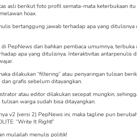
 asli berikut foto profil semata-mata keterbukaan itu s
 melawan hoax.
 penulis bertanggung jawab terhadap apa yang ditulisny
ng di PepNews dan bahkan pembaca umumnya, terbuka
dap apa yang ditulisnya. Interaktivitas antarpenulis
wajar.
 maka dilakukan “filtering” atau penyaringan tulisan ber
o dan grafis sebelum ditayangkan.
strator atau editor dilakukan secepat mungkin, sehin
tulisan warga sudah bisa ditayangkan.
a v2 (versi 2) PepNews ini, maka tagline pun berubah
ITE: “Write It Right!”
 mulailah menulis politik!