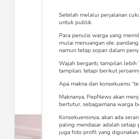
Sulitnya Pe
Setelah melalui perjalanan cuk
untuk publik.
Para penulis warga yang memili
mulai menuangan ide, pandangan,
Si wanita yang berstatus sos
namun tetap sopan dalam peny
berupaya mencari pekerjaan 
Wajah berganti, tampilan lebih 
tampilan, tetapi berikut jeroann
Gustaaf Kusno Pribadi
Apa makna dan konsekuensi “te
Maknanya, PepNews akan menjadi
bertutur, sebagaimana warga ber
Konsekuensinya, akan ada seran
paling mendasar adalah setiap 
juga foto profil yang digunakan.