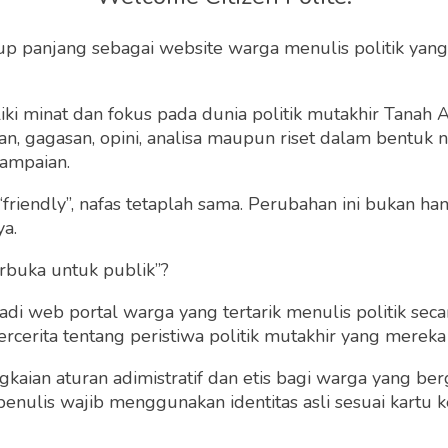
mbuktian Pelecehan
up panjang sebagai website warga menulis politik yang
Seksual
ki minat dan fokus pada dunia politik mutakhir Tanah
 gagasan, opini, analisa maupun riset dalam bentuk nar
ial jauh lemah ya memendam rasa saja, sambil
ampaian.
lain yang cukup sulit di zaman sekarang ini.
“friendly”, nafas tetaplah sama. Perubahan ini bukan h
ya.
Jumat, 22 Juli 2022 | 18:50 WIB
0
162
rbuka untuk publik”?
 web portal warga yang tertarik menulis politik secar
cerita tentang peristiwa politik mutakhir yang mereka a
gkaian aturan adimistratif dan etis bagi warga yang b
penulis wajib menggunakan identitas asli sesuai kartu