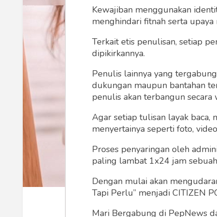
Kewajiban menggunakan identitas
menghindari fitnah serta upaya
Terkait etis penulisan, setiap
dipikirkannya.
Penulis lainnya yang tergabu
dukungan maupun bantahan terha
penulis akan terbangun secara 
Agar setiap tulisan layak baca,
menyertainya seperti foto, vide
Proses penyaringan oleh admini
paling lambat 1x24 jam sebuah 
Dengan mulai akan mengudarany
Tapi Perlu” menjadi CITIZEN POL
Ilustrasi pelecehan seksaual (Foto: sehatq.com)
Mari Bergabung di PepNews dan