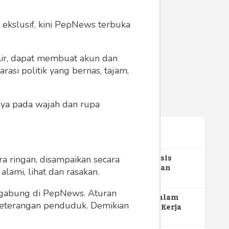
 ekslusif, kini PepNews terbuka
 Air, dapat membuat akun dan
asi politik yang bernas, tajam,
anya pada wajah dan rupa
Terpopuler
1
Gerakan Sehat Berbasis
a ringan, disampaikan secara
Pesantren: Pengabdian
lami, lihat dan rasakan.
Masyarakat Prodi Spesialis
352
Keperawatan Medikal Bedah
ergabung di PepNews. Aturan
UNIMUS di Pondok Pesantren
2
MBG dan Perannya dalam
 keterangan penduduk. Demikian
Putra UNIMUS Semarang
Perluasan Lapangan Kerja
274