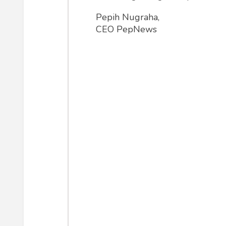
Menurut saya, kasus pelecehan seksual
Pepih Nugraha,
Nyaris mustahil si pelapor punya r
CEO PepNews
payudaranya, misalnya. Kecuali kalo
pelaku (yang nota bene adalah bos d
pelecehan seksual di bawah sorotan 
yang bebas dari CCTV.
Banyakkah bos-bos yang punya hobi
Menurut saya, cukup banyak, meskipu
yang cuma "sekedar" diraba-raba a
karena toh dia membutuhkan pekerja
Tidak pernah terpikir untuk melapork
Karena urusannya jadi panjang, harhs 
memfitnah atau memeras bosnya, kem