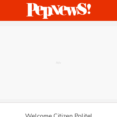
ternasional
Bisnis
Humaniora
Sketsa
humaniora
Welcome Citizen Polite!