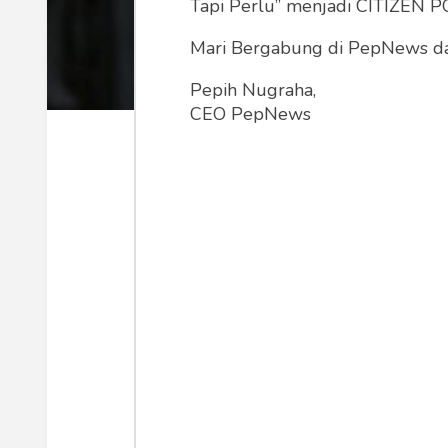
Tapi Perlu” menjadi CITIZEN POL
Mari Bergabung di PepNews dan
Pepih Nugraha,
CEO PepNews
Ilustrasi wisuda (Foto: detik.com)
Dalam tulisan saya sebelumnya, “
Ket
kritik pertama yang dinisbatkan ke pe
keterlibatan akademisi, intelektual 
melalui tulisannya
“La Trahison des 
Menurut Benda, para intelektual itu
kebenaran yang tidak mengharap keun
universal humanism and represented a
Perubahan orientasi kepada material