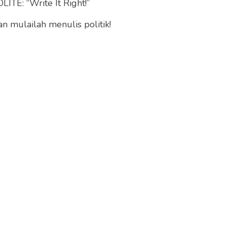
ITE: “Write It Right!”
 mulailah menulis politik!
ika Tradisi Perguruan Tinggi Dikritik
” (16/02/2021),
rguruan tinggi (PT) adalah kritik terhadap
PT dalam politik dan kekuasaan oleh Julien Benda
Clercs
” (
the Treason of the Intellectuals
).
 seharusnya adalah para pencari pengetahuan-
tungan secara material. Mereka sejatinya adalah “
a
 cornerstone of civilized society
”.
isme dan kekuasaan terjadi awal abad 20, ketika