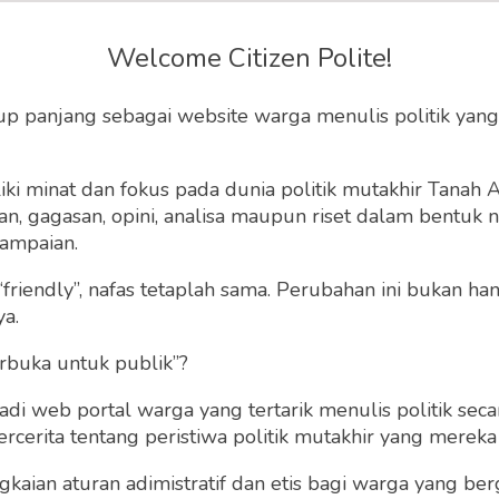
uruan Tinggi Bukan
Welcome Citizen Polite!
r Penebus Dosa
up panjang sebagai website warga menulis politik yang
dimas perguruan tinggi ini, benar-benar
ki minat dan fokus pada dunia politik mutakhir Tanah
kat "dari dalam", dan bukan sekadar program
 gagasan, opini, analisa maupun riset dalam bentuk nar
penebusan dosa".
ampaian.
“friendly”, nafas tetaplah sama. Perubahan ini bukan h
abu, 10 Maret 2021 | 19:53 WIB
0
382
ya.
rbuka untuk publik”?
 web portal warga yang tertarik menulis politik secar
cerita tentang peristiwa politik mutakhir yang mereka a
gkaian aturan adimistratif dan etis bagi warga yang b