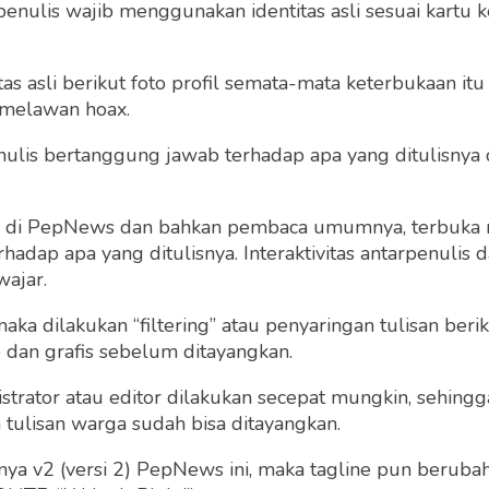
penulis wajib menggunakan identitas asli sesuai kartu
 asli berikut foto profil semata-mata keterbukaan itu s
 melawan hoax.
 penulis bertanggung jawab terhadap apa yang ditulisny
ng di PepNews dan bahkan pembaca umumnya, terbuka
dap apa yang ditulisnya. Interaktivitas antarpenulis
wajar.
 maka dilakukan “filtering” atau penyaringan tulisan ber
o dan grafis sebelum ditayangkan.
strator atau editor dilakukan secepat mungkin, sehin
tulisan warga sudah bisa ditayangkan.
a v2 (versi 2) PepNews ini, maka tagline pun berubah