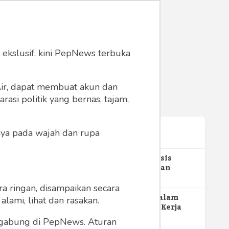
 ekslusif, kini PepNews terbuka
 Air, dapat membuat akun dan
asi politik yang bernas, tajam,
anya pada wajah dan rupa
Terpopuler
1
Gerakan Sehat Berbasis
Pesantren: Pengabdian
Masyarakat Prodi Spesialis
348
Keperawatan Medikal Bedah
a ringan, disampaikan secara
UNIMUS di Pondok Pesantren
2
MBG dan Perannya dalam
lami, lihat dan rasakan.
Putra UNIMUS Semarang
Perluasan Lapangan Kerja
271
ergabung di PepNews. Aturan