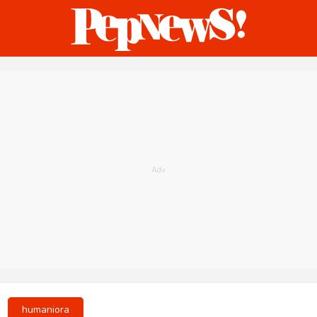
ternasional
Bisnis
Humaniora
Sketsa
humaniora