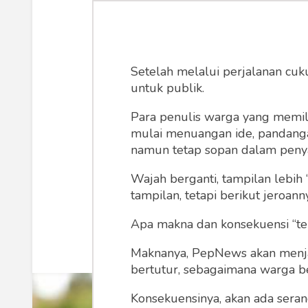
Abdimas Perg
Sekada
Setelah melalui perjalanan cuk
untuk publik.
Semoga program-program ab
Para penulis warga yang memili
memberdayakan potensi masyara
mulai menuangan ide, pandangan,
"
namun tetap sopan dalam peny
Wajah berganti, tampilan lebih 
Mohammad Imam Farisi
R
tampilan, tetapi berikut jeroann
Apa makna dan konsekuensi “te
Maknanya, PepNews akan menjadi
bertutur, sebagaimana warga ber
Konsekuensinya, akan ada seran