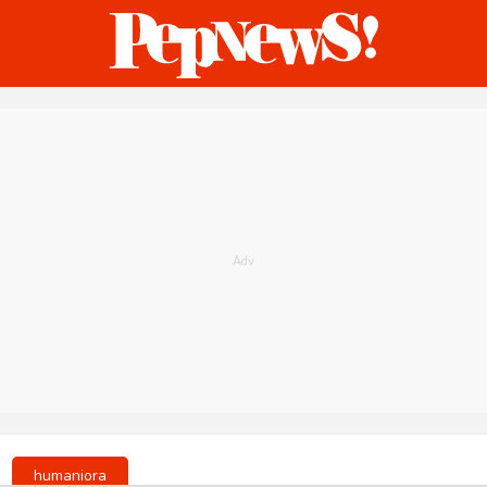
ternasional
Bisnis
Humaniora
Sketsa
humaniora