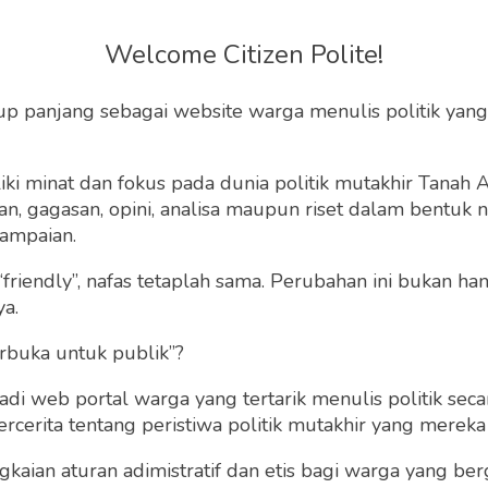
m, Tionghoa Semarang
Welcome Citizen Polite!
di Raja Bisnis
up panjang sebagai website warga menulis politik yang
Tiong Ham yang bernama Oei Tjong Tjay yang
ki minat dan fokus pada dunia politik mutakhir Tanah
amun pusat bisnisnya kini berpindah ke Belanda
 gagasan, opini, analisa maupun riset dalam bentuk nar
n lagi di Indonesia.
ampaian.
“friendly”, nafas tetaplah sama. Perubahan ini bukan h
, 25 Juli 2020 | 14:13 WIB
0
507
ya.
rbuka untuk publik”?
 web portal warga yang tertarik menulis politik secar
cerita tentang peristiwa politik mutakhir yang mereka a
gkaian aturan adimistratif dan etis bagi warga yang b