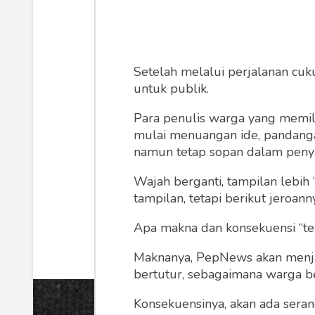
Oei Tiong Ha
yang Ja
Setelah melalui perjalanan cuk
untuk publik.
Kini putra bungsu dari Oei 
Para penulis warga yang memili
meneruskan bisnis sang ayah, n
mulai menuangan ide, pandangan,
buka
namun tetap sopan dalam peny
Wajah berganti, tampilan lebih 
Sony Kusumo
Sabtu
tampilan, tetapi berikut jeroann
Apa makna dan konsekuensi “te
Maknanya, PepNews akan menjadi
bertutur, sebagaimana warga ber
Konsekuensinya, akan ada seran