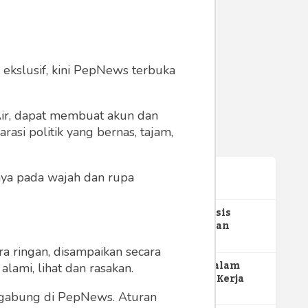
 ekslusif, kini PepNews terbuka
 Air, dapat membuat akun dan
asi politik yang bernas, tajam,
anya pada wajah dan rupa
Terpopuler
1
Gerakan Sehat Berbasis
Pesantren: Pengabdian
Masyarakat Prodi Spesialis
352
Keperawatan Medikal Bedah
a ringan, disampaikan secara
UNIMUS di Pondok Pesantren
2
MBG dan Perannya dalam
lami, lihat dan rasakan.
Putra UNIMUS Semarang
Perluasan Lapangan Kerja
274
ergabung di PepNews. Aturan