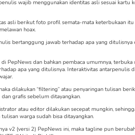
penulis wajib menggunakan identitas asli sesuai kartu
 asli berikut foto profil semata-mata keterbukaan itu s
 melawan hoax.
 penulis bertanggung jawab terhadap apa yang ditulisny
ng di PepNews dan bahkan pembaca umumnya, terbuka
dap apa yang ditulisnya. Interaktivitas antarpenulis
wajar.
 maka dilakukan “filtering” atau penyaringan tulisan ber
o dan grafis sebelum ditayangkan.
strator atau editor dilakukan secepat mungkin, sehin
tulisan warga sudah bisa ditayangkan.
a v2 (versi 2) PepNews ini, maka tagline pun berubah