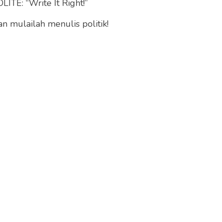
ITE: “Write It Right!”
 mulailah menulis politik!
u pertanyaan eksistensial mengenai apa sesungguhnya
an hidupnya mengejar harta, ada juga manusia yang
uasaan, dan juga ada manusia yang levelnya
n ini biasanya kita sebut; harta, tahta, wanita.
oin kedua.