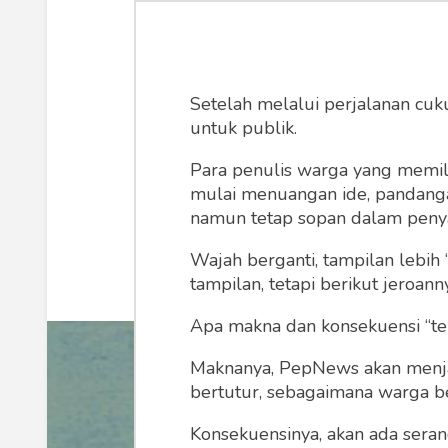
Dinamika Man
Setelah melalui perjalanan cuk
Konsep inilah yang mendasari m
untuk publik.
(kekuasaan) da
Para penulis warga yang memili
mulai menuangan ide, pandangan,
Muhammad Abdul Ghaniy Morie
namun tetap sopan dalam peny
Wajah berganti, tampilan lebih 
tampilan, tetapi berikut jeroann
Apa makna dan konsekuensi “te
Maknanya, PepNews akan menjadi
bertutur, sebagaimana warga ber
Konsekuensinya, akan ada seran