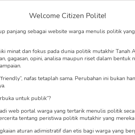
usia dan Kekuasaan
Welcome Citizen Polite!
up panjang sebagai website warga menulis politik yang
anusia agar tidak keliru mengejar superioritas
n menyalahgunakannya di dunia.
ki minat dan fokus pada dunia politik mutakhir Tanah
 gagasan, opini, analisa maupun riset dalam bentuk nar
Kamis, 23 November 2023 | 08:05 WIB
0
410
ampaian.
“friendly”, nafas tetaplah sama. Perubahan ini bukan h
ya.
rbuka untuk publik”?
 web portal warga yang tertarik menulis politik secar
cerita tentang peristiwa politik mutakhir yang mereka a
gkaian aturan adimistratif dan etis bagi warga yang b