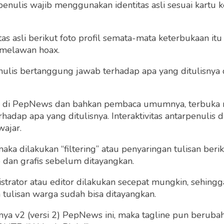
penulis wajib menggunakan identitas asli sesuai kartu
 asli berikut foto profil semata-mata keterbukaan itu s
 melawan hoax.
 penulis bertanggung jawab terhadap apa yang ditulisny
ng di PepNews dan bahkan pembaca umumnya, terbuka
dap apa yang ditulisnya. Interaktivitas antarpenulis
wajar.
 maka dilakukan “filtering” atau penyaringan tulisan ber
o dan grafis sebelum ditayangkan.
strator atau editor dilakukan secepat mungkin, sehin
tulisan warga sudah bisa ditayangkan.
a v2 (versi 2) PepNews ini, maka tagline pun berubah