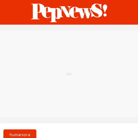
ternasional
Bisnis
Humaniora
Sketsa
humaniora