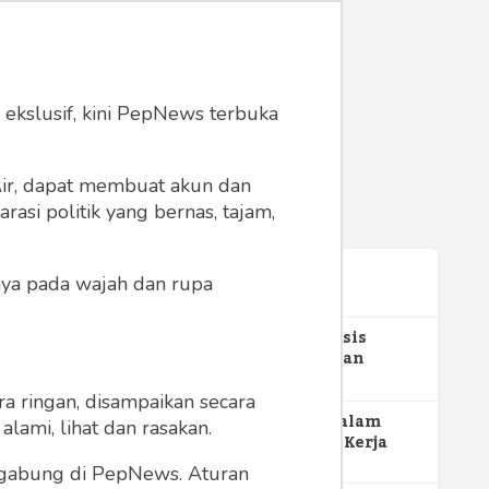
 ekslusif, kini PepNews terbuka
 Air, dapat membuat akun dan
asi politik yang bernas, tajam,
anya pada wajah dan rupa
Terpopuler
1
Gerakan Sehat Berbasis
Pesantren: Pengabdian
Masyarakat Prodi Spesialis
352
Keperawatan Medikal Bedah
a ringan, disampaikan secara
UNIMUS di Pondok Pesantren
2
MBG dan Perannya dalam
lami, lihat dan rasakan.
Putra UNIMUS Semarang
Perluasan Lapangan Kerja
274
ergabung di PepNews. Aturan