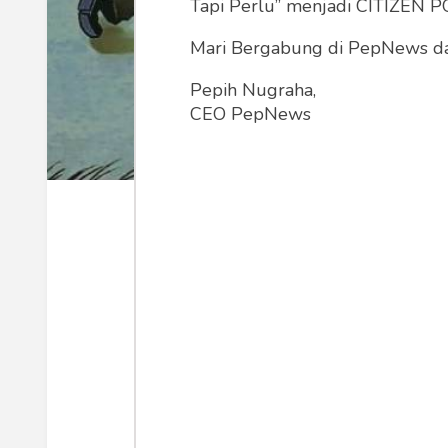
Tapi Perlu” menjadi CITIZEN POL
Mari Bergabung di PepNews dan
Pepih Nugraha,
CEO PepNews
Ilustrasi, fajar.co.id
Tulisan ini akan dimulai dengan sat
yang dicari manusia dalam hidup.
Secara umum, ada manusia yang tuju
tujuan utama hidupnya mengejar kek
mengejar kepuasan biologis. Tiga tujua
Tulisan ini akan mencoba mengurai p