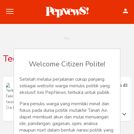
Technology
Welcome Citizen Polite!
Politik
Konstitusi
Setelah melalui perjalanan cukup panjang
Perkembangan Teknologi Kesehatan di
sebagai website warga menulis politik yang
Era Digital
Hankam
ekslusif, kini PepNews terbuka untuk publik.
Abdullah Alif Badrudin
Kamis 8 Jan, 2026
Para penulis warga yang memiliki minat dan
Internasional
fokus pada dunia politik mutakhir Tanah Air,
dapat membuat akun dan mulai menuangan
Bisnis
ide, pandangan, gagasan, opini, analisa
maupun riset dalam bentuk narasi politik yang