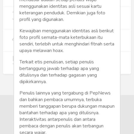
271
menggunakan identitas asli sesuai kartu
3
Digitalisasi Koperasi Merah Putih Buka
keterangan penduduk. Demikian juga foto
Peluang Ekonomi Baru di Desa
profil yang digunakan.
257
Kewajiban menggunakan identitas asli berikut
4
Rumah Subsidi dan Upaya Negara
foto profil semata-mata keterbukaan itu
Wujudkan Hunian Inklusif
sendiri, terlebih untuk menghindari fitnah serta
234
upaya melawan hoax.
5
Koperasi Merah Putih Didorong untuk
Terkait etis penulisan, setiap penulis
Perluas Distribusi Manfaat APBN
bertanggung jawab terhadap apa yang
209
ditulisnya dan terhadap gagasan yang
dipikirkannya.
Penulis lainnya yang tergabung di PepNews
dan bahkan pembaca umumnya, terbuka
memberi tanggapan berupa dukungan maupun
bantahan terhadap apa yang ditulisnya.
Interaktivitas antarpenulis dan antara
pembaca dengan penulis akan terbangun
secara wajar.