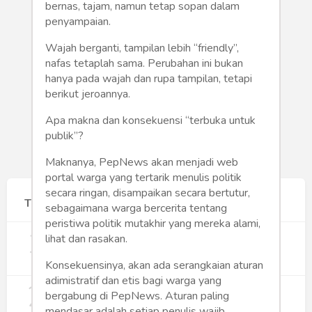
Humaniora
bernas, tajam, namun tetap sopan dalam
penyampaian.
Sketsa
Wajah berganti, tampilan lebih “friendly”,
nafas tetaplah sama. Perubahan ini bukan
Tekno
hanya pada wajah dan rupa tampilan, tetapi
berikut jeroannya.
Gaya
Apa makna dan konsekuensi “terbuka untuk
Wisata
publik”?
Maknanya, PepNews akan menjadi web
Wanita
portal warga yang tertarik menulis politik
secara ringan, disampaikan secara bertutur,
Terpopuler
sebagaimana warga bercerita tentang
peristiwa politik mutakhir yang mereka alami,
1
Gerakan Sehat Berbasis Pesantren:
lihat dan rasakan.
Pengabdian Masyarakat Prodi Spesialis
Keperawatan Medikal Bedah UNIMUS di
348
Konsekuensinya, akan ada serangkaian aturan
Pondok Pesantren Putra UNIMUS
adimistratif dan etis bagi warga yang
2
Semarang
MBG dan Perannya dalam Perluasan
bergabung di PepNews. Aturan paling
Lapangan Kerja
mendasar adalah setiap penulis wajib