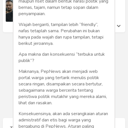
Humaniora
maupun riset dalam bentuk narasi politik yang
Revitalisasi?
bernas, tajam, namun tetap sopan dalam
Aji Najiullah Thaib
penyampaian.
Sketsa
Rabu 27 Nov, 2019
Wajah berganti, tampilan lebih “friendly”,
Tekno
nafas tetaplah sama. Perubahan ini bukan
hanya pada wajah dan rupa tampilan, tetapi
Gaya
berikut jeroannya.
Wisata
Apa makna dan konsekuensi “terbuka untuk
publik”?
Wanita
Maknanya, PepNews akan menjadi web
portal warga yang tertarik menulis politik
secara ringan, disampaikan secara bertutur,
sebagaimana warga bercerita tentang
peristiwa politik mutakhir yang mereka alami,
lihat dan rasakan.
Konsekuensinya, akan ada serangkaian aturan
adimistratif dan etis bagi warga yang
bergabung di PepNews. Aturan paling