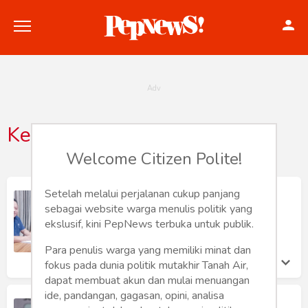
Kesenian
Politik
Welcome Citizen Polite!
Konstitusi
Setelah melalui perjalanan cukup panjang
Semut Merah Indonesia Melaporkan
Legalitas Badan Hukum ke Bupati
sebagai website warga menulis politik yang
Hankam
Sragen
ekslusif, kini PepNews terbuka untuk publik.
Imam Santosa
Internasional
Para penulis warga yang memiliki minat dan
Selasa 29 Jul, 2025
fokus pada dunia politik mutakhir Tanah Air,
Bisnis
dapat membuat akun dan mulai menuangan
ide, pandangan, gagasan, opini, analisa
Mengkomersialkan TIM Lewat