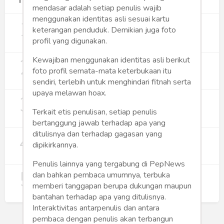
Terpopuler
mendasar adalah setiap penulis wajib
menggunakan identitas asli sesuai kartu
1
Gerakan Sehat Berbasis Pesantren:
keterangan penduduk. Demikian juga foto
Pengabdian Masyarakat Prodi Spesialis
profil yang digunakan.
Keperawatan Medikal Bedah UNIMUS di
352
Pondok Pesantren Putra UNIMUS
2
Kewajiban menggunakan identitas asli berikut
Semarang
MBG dan Perannya dalam Perluasan
Lapangan Kerja
foto profil semata-mata keterbukaan itu
sendiri, terlebih untuk menghindari fitnah serta
274
upaya melawan hoax.
3
Digitalisasi Koperasi Merah Putih Buka
Peluang Ekonomi Baru di Desa
Terkait etis penulisan, setiap penulis
257
bertanggung jawab terhadap apa yang
ditulisnya dan terhadap gagasan yang
4
Rumah Subsidi dan Upaya Negara
dipikirkannya.
Wujudkan Hunian Inklusif
240
Penulis lainnya yang tergabung di PepNews
5
Koperasi Merah Putih Didorong untuk
dan bahkan pembaca umumnya, terbuka
Perluas Distribusi Manfaat APBN
memberi tanggapan berupa dukungan maupun
214
bantahan terhadap apa yang ditulisnya.
Interaktivitas antarpenulis dan antara
pembaca dengan penulis akan terbangun