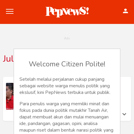
Juliantoekaputra
Welcome Citizen Polite!
Politik
Konstitusi
Setelah melalui perjalanan cukup panjang
Vonis Mengerikan
sebagai website warga menulis politik yang
Hankam
Gustaaf Kusno Pribadi
ekslusif, kini PepNews terbuka untuk publik.
Jumat 9 Sep, 2022
Para penulis warga yang memiliki minat dan
Internasional
fokus pada dunia politik mutakhir Tanah Air,
dapat membuat akun dan mulai menuangan
Bisnis
ide, pandangan, gagasan, opini, analisa
maupun riset dalam bentuk narasi politik yang