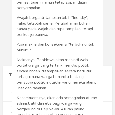
Humaniora
bernas, tajam, namun tetap sopan dalam
penyampaian.
Sketsa
Wajah berganti, tampilan lebih “friendly”,
nafas tetaplah sama. Perubahan ini bukan
Tekno
hanya pada wajah dan rupa tampilan, tetapi
berikut jeroannya.
Gaya
Apa makna dan konsekuensi “terbuka untuk
Wisata
publik”?
Maknanya, PepNews akan menjadi web
Wanita
portal warga yang tertarik menulis politik
secara ringan, disampaikan secara bertutur,
Terpopuler
sebagaimana warga bercerita tentang
peristiwa politik mutakhir yang mereka alami,
1
Gerakan Sehat Berbasis Pesantren:
lihat dan rasakan.
Pengabdian Masyarakat Prodi Spesialis
Keperawatan Medikal Bedah UNIMUS di
349
Konsekuensinya, akan ada serangkaian aturan
Pondok Pesantren Putra UNIMUS
adimistratif dan etis bagi warga yang
2
Semarang
MBG dan Perannya dalam Perluasan
bergabung di PepNews. Aturan paling
Lapangan Kerja
mendasar adalah setiap penulis wajib