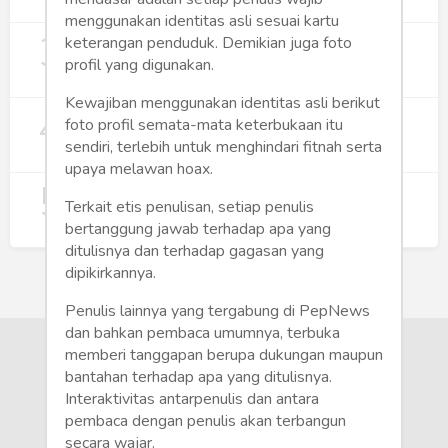
271
menggunakan identitas asli sesuai kartu
3
Digitalisasi Koperasi Merah Putih Buka
keterangan penduduk. Demikian juga foto
Peluang Ekonomi Baru di Desa
profil yang digunakan.
257
Kewajiban menggunakan identitas asli berikut
4
Rumah Subsidi dan Upaya Negara
foto profil semata-mata keterbukaan itu
Wujudkan Hunian Inklusif
sendiri, terlebih untuk menghindari fitnah serta
234
upaya melawan hoax.
5
Koperasi Merah Putih Didorong untuk
Terkait etis penulisan, setiap penulis
Perluas Distribusi Manfaat APBN
bertanggung jawab terhadap apa yang
209
ditulisnya dan terhadap gagasan yang
dipikirkannya.
Penulis lainnya yang tergabung di PepNews
dan bahkan pembaca umumnya, terbuka
memberi tanggapan berupa dukungan maupun
bantahan terhadap apa yang ditulisnya.
Interaktivitas antarpenulis dan antara
pembaca dengan penulis akan terbangun
secara wajar.