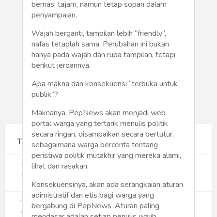
Humaniora
bernas, tajam, namun tetap sopan dalam
penyampaian.
Sketsa
Wajah berganti, tampilan lebih “friendly”,
nafas tetaplah sama. Perubahan ini bukan
Tekno
hanya pada wajah dan rupa tampilan, tetapi
berikut jeroannya.
Gaya
Apa makna dan konsekuensi “terbuka untuk
Wisata
publik”?
Maknanya, PepNews akan menjadi web
Wanita
portal warga yang tertarik menulis politik
secara ringan, disampaikan secara bertutur,
Terpopuler
sebagaimana warga bercerita tentang
peristiwa politik mutakhir yang mereka alami,
1
Gerakan Sehat Berbasis Pesantren:
lihat dan rasakan.
Pengabdian Masyarakat Prodi Spesialis
Keperawatan Medikal Bedah UNIMUS di
357
Konsekuensinya, akan ada serangkaian aturan
Pondok Pesantren Putra UNIMUS
adimistratif dan etis bagi warga yang
2
Semarang
MBG dan Perannya dalam Perluasan
bergabung di PepNews. Aturan paling
Lapangan Kerja
mendasar adalah setiap penulis wajib