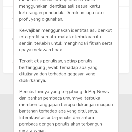
274
menggunakan identitas asli sesuai kartu
3
Digitalisasi Koperasi Merah Putih Buka
keterangan penduduk. Demikian juga foto
Peluang Ekonomi Baru di Desa
profil yang digunakan.
257
Kewajiban menggunakan identitas asli berikut
4
Rumah Subsidi dan Upaya Negara
foto profil semata-mata keterbukaan itu
Wujudkan Hunian Inklusif
sendiri, terlebih untuk menghindari fitnah serta
246
upaya melawan hoax.
5
Koperasi Merah Putih Didorong untuk
Terkait etis penulisan, setiap penulis
Perluas Distribusi Manfaat APBN
bertanggung jawab terhadap apa yang
218
ditulisnya dan terhadap gagasan yang
dipikirkannya.
Penulis lainnya yang tergabung di PepNews
dan bahkan pembaca umumnya, terbuka
memberi tanggapan berupa dukungan maupun
bantahan terhadap apa yang ditulisnya.
Interaktivitas antarpenulis dan antara
pembaca dengan penulis akan terbangun
secara wajar.