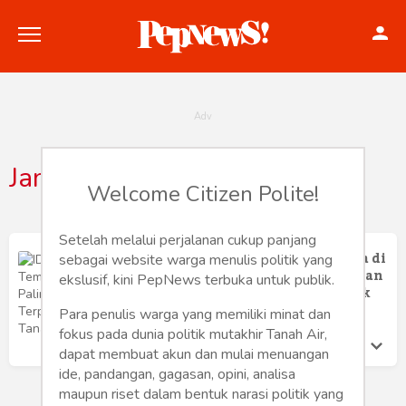
Jamtanganrichardmille
Welcome Citizen Polite!
Politik
Konstitusi
Setelah melalui perjalanan cukup panjang
IDWX Jadi Tempat Paling Terpercaya di
sebagai website warga menulis politik yang
Tanah Air untuk Dapatkan Jam Tangan
Hankam
ekslusif, kini PepNews terbuka untuk publik.
Richard Mille Original Harga Terbaik
Ferro Maulana
Para penulis warga yang memiliki minat dan
Internasional
Jumat 9 Jan, 2026
fokus pada dunia politik mutakhir Tanah Air,
dapat membuat akun dan mulai menuangan
Bisnis
ide, pandangan, gagasan, opini, analisa
maupun riset dalam bentuk narasi politik yang